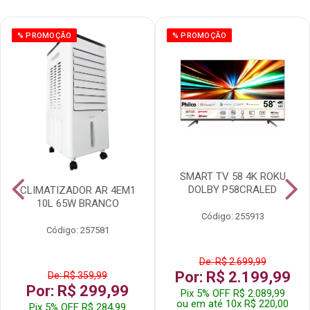
% PROMOÇÃO
% PROMOÇÃO
SMART TV 58 4K ROKU
DOLBY P58CRALED
CLIMATIZADOR AR 4EM1
10L 65W BRANCO
Código: 255913
Código: 257581
De: R$ 2.699,99
Por: R$ 2.199,99
De: R$ 359,99
Por: R$ 299,99
Pix 5% OFF R$ 2.089,99
ou em até 10x R$ 220,00
Pix 5% OFF R$ 284,99