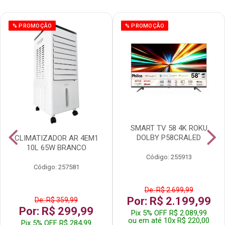
% PROMOÇÃO
% PROMOÇÃO
SMART TV 58 4K ROKU
DOLBY P58CRALED
CLIMATIZADOR AR 4EM1
10L 65W BRANCO
Código: 255913
Código: 257581
De: R$ 2.699,99
Por: R$ 2.199,99
De: R$ 359,99
Por: R$ 299,99
Pix 5% OFF R$ 2.089,99
ou em até 10x R$ 220,00
Pix 5% OFF R$ 284,99