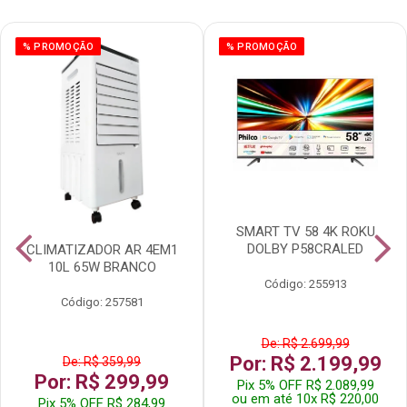
% PROMOÇÃO
% PROMOÇÃO
SMART TV 58 4K ROKU
DOLBY P58CRALED
CLIMATIZADOR AR 4EM1
10L 65W BRANCO
Código: 255913
Código: 257581
De: R$ 2.699,99
Por: R$ 2.199,99
De: R$ 359,99
Por: R$ 299,99
Pix 5% OFF R$ 2.089,99
ou em até 10x R$ 220,00
Pix 5% OFF R$ 284,99