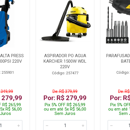
ALTA PRESS
ASPIRADOR PO AGUA
PARAFUSADE
00PSI 220V
KARCHER 1500W WDL
BAT
220V
: 255931
Código:
Código: 257477
 349,99
De: R$ 379,99
De: R$
$ 279,99
Por: R$ 279,99
Por: R
F R$ 265,99
Pix 5% OFF R$ 265,99
Pix 5% OF
5x R$ 56,00
ou em até 5x R$ 56,00
ou em até 
Juros
Sem Juros
Sem 