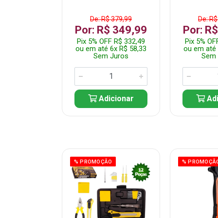
$ 359,99
De: R$ 379,99
De: R$
$ 299,99
Por: R$ 349,99
Por: R
F R$ 284,99
Pix 5% OFF R$ 332,49
Pix 5% OF
 5x R$ 60,00
ou em até 6x R$ 58,33
ou em até 
 Juros
Sem Juros
Sem 
icionar
Adicionar
Adi
ÃO
% PROMOÇÃO
% PROMOÇÃ