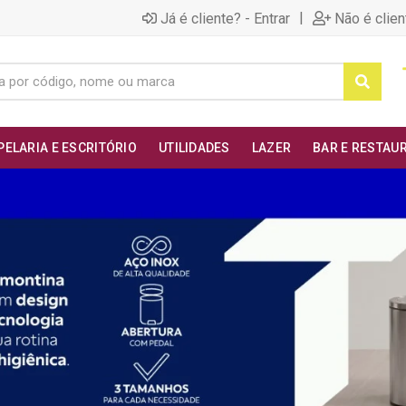
|
Já é cliente? - Entrar
Não é clien
PELARIA E ESCRITÓRIO
UTILIDADES
LAZER
BAR E RESTAU