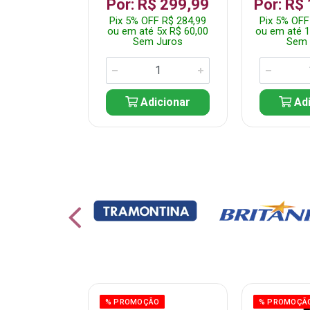
 1.349,99
Por: R$ 299,99
Por: R$
 R$ 1.282,49
Pix 5% OFF R$ 284,99
Pix 5% OFF
10x R$ 135,00
ou em até 5x R$ 60,00
ou em até 1
 Juros
Sem Juros
Sem 
icionar
Adicionar
Adi
ÃO
% PROMOÇÃO
% PROMOÇÃ