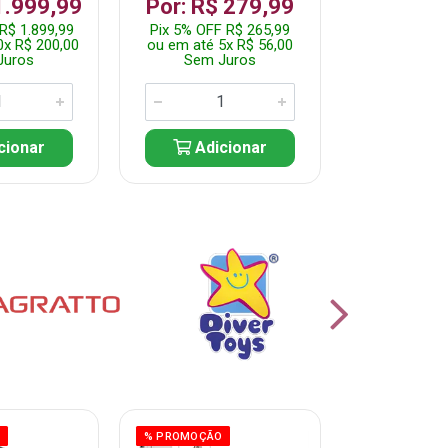
R$ 1.2
1.999,99
Por: R$ 279,99
Pix 5% OFF 
R$ 1.899,99
Pix 5% OFF R$ 265,99
ou em até 10
0x R$ 200,00
ou em até 5x R$ 56,00
Sem J
Juros
Sem Juros
Adic
cionar
Adicionar
O
% PROMOÇÃO
% PROMOÇÃO