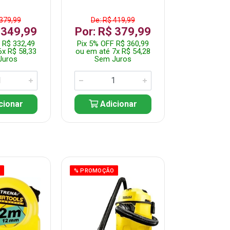
 379,99
De: R$ 419,99
De: R$ 
 349,99
Por: R$ 379,99
Por: R$
 R$ 332,49
Pix 5% OFF R$ 360,99
Pix 5% OFF
6x R$ 58,33
ou em até 7x R$ 54,28
ou em até 5
Juros
Sem Juros
Sem J
cionar
Adicionar
Adic
O
% PROMOÇÃO
% PROMOÇÃO