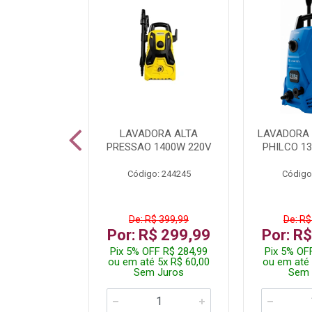
TURA ELETR
LAVADORA ALTA
LAVADORA 
00W BLIST
PRESSAO 1400W 220V
PHILCO 13
: 225294
Código: 244245
Código
$ 229,99
De: R$ 399,99
De: R$
$ 149,99
Por: R$ 299,99
Por: R
F R$ 142,49
Pix 5% OFF R$ 284,99
Pix 5% OF
 2x R$ 75,00
ou em até 5x R$ 60,00
ou em até 
 Juros
Sem Juros
Sem 