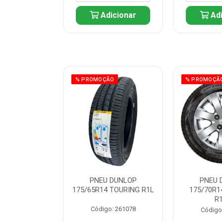
icionar
Adicionar
Adi
ÃO
% PROMOÇÃO
% PROMOÇÃ
 DUNLOP
PNEU DUNLOP
PNEU 
 TOURING R1L
175/65R14 TOURING R1L
175/70R1
R
: 261082
Código: 261078
Código