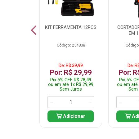
 INOX WALK
KIT FERRAMENTA 12PCS
CORTADOR
ED511413
EM 1
: 250455
Código: 254808
Código
$ 24,99
De: R$ 39,99
De: R
R$ 14,99
Por: R$ 29,99
Por: R
FF R$ 14,24
Pix 5% OFF R$ 28,49
Pix 5% OF
 1x R$ 14,99
ou em até 1x R$ 29,99
ou em até 
 Juros
Sem Juros
Sem 
icionar
Adicionar
Adi