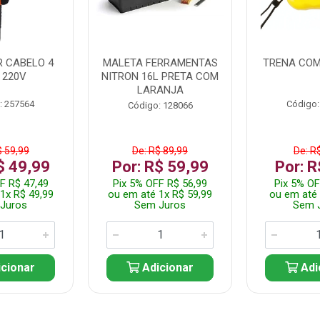
 CABELO 4
MALETA FERRAMENTAS
TRENA COM
 220V
NITRON 16L PRETA COM
LARANJA
: 257564
Código:
Código: 128066
$ 59,99
De: R$ 89,99
De: R
$ 49,99
Por: R$ 59,99
Por: R
F R$ 47,49
Pix 5% OFF R$ 56,99
Pix 5% OF
1x R$ 49,99
ou em até 1x R$ 59,99
ou em até 
Juros
Sem Juros
Sem 
cionar
Adicionar
Adi