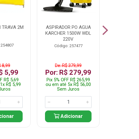
 TRAVA 2M
ASPIRADOR PO AGUA
KIT FERRAM
KARCHER 1500W WDL
220V
 254807
Código:
Código: 257477
$ 8,99
De: R$ 379,99
De: R$
$ 5,99
Por: R$ 279,99
Por: R$
F R$ 5,69
Pix 5% OFF R$ 265,99
Pix 5% OFF
1x R$ 5,99
ou em até 5x R$ 56,00
ou em até 1
Juros
Sem Juros
Sem J
cionar
Adicionar
Adic