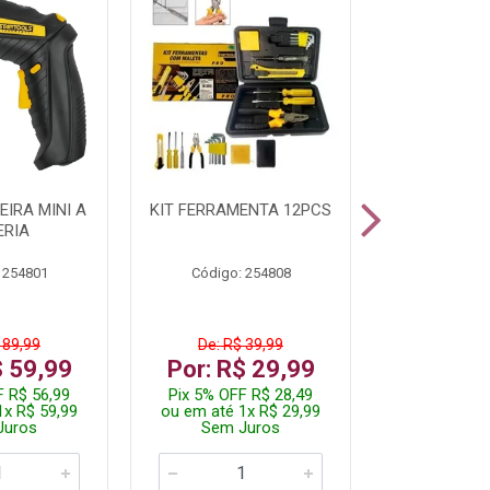
IRA MINI A
KIT FERRAMENTA 12PCS
PARAFUSADE
ERIA
STARTOOLS
 254801
Código: 254808
Código:
 89,99
De: R$ 39,99
De: R$ 
$ 59,99
Por: R$ 29,99
Por: R$
F R$ 56,99
Pix 5% OFF R$ 28,49
Pix 5% OFF
1x R$ 59,99
ou em até 1x R$ 29,99
ou em até 3
Juros
Sem Juros
Sem J