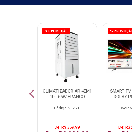
ÃO
% PROMOÇÃO
% PROMOÇÃ
 43 FULL HD
CLIMATIZADOR AR 4EM1
SMART TV 
LBY P43CRA
10L 65W BRANCO
DOLBY P
: 256519
Código: 257581
Código
 1.599,99
De: R$ 359,99
De: R$ 