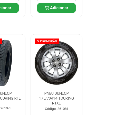
cionar
Adicionar
Adic
O
% PROMOÇÃO
% PROMOÇÃO
DUNLOP
PNEU DUNLOP
PNEU D
TOURING R1L
175/70R14 TOURING
175/70R13 T
R1XL
 261078
Código:
Código: 261081