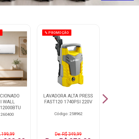
O
% PROMOÇÃO
ICIONADO
LAVADORA ALTA PRESS
CLIMATIZ
HI WALL
FAST120 1740PSI 220V
JUMBO 75L
 12000BTU
Código: 258962
Código:
 260400
2.199,99
De: R$ 349,99