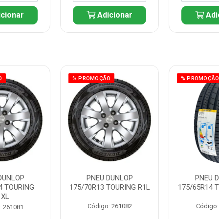
cionar
Adicionar
Adi
O
% PROMOÇÃO
% PROMOÇÃ
DUNLOP
PNEU DUNLOP
PNEU 
4 TOURING
175/70R13 TOURING R1L
175/65R14 
1XL
Código: 261082
Código:
: 261081