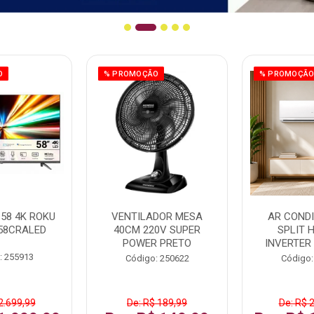
O
% PROMOÇÃO
% PROMOÇÃ
58 4K ROKU
VENTILADOR MESA
AR COND
58CRALED
40CM 220V SUPER
SPLIT 
POWER PRETO
INVERTER
: 255913
Código: 250622
Código:
2.699,99
De: R$ 189,99
De: R$ 