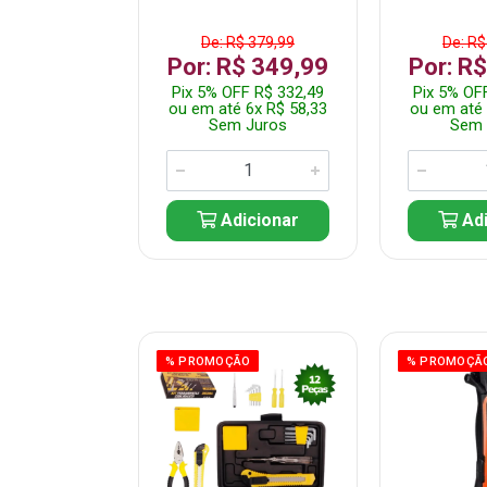
$ 359,99
De: R$ 379,99
De: R$
$ 299,99
Por: R$ 349,99
Por: R
F R$ 284,99
Pix 5% OFF R$ 332,49
Pix 5% OF
 5x R$ 60,00
ou em até 6x R$ 58,33
ou em até 
 Juros
Sem Juros
Sem 
icionar
Adicionar
Adi
ÃO
% PROMOÇÃO
% PROMOÇÃ