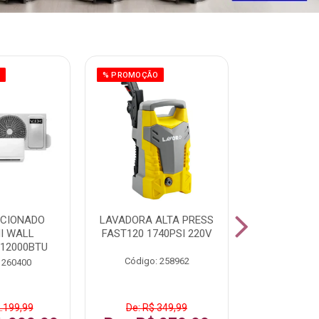
O
% PROMOÇÃO
ICIONADO
LAVADORA ALTA PRESS
CLIMATIZ
HI WALL
FAST120 1740PSI 220V
JUMBO 75L
 12000BTU
Código: 258962
Código:
 260400
2.199,99
De: R$ 349,99