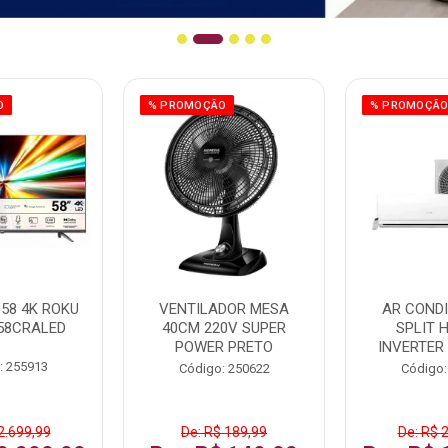
O
% PROMOÇÃO
% PROMOÇÃ
58 4K ROKU
VENTILADOR MESA
AR COND
58CRALED
40CM 220V SUPER
SPLIT 
POWER PRETO
INVERTER
: 255913
Código: 250622
Código:
2.699,99
De: R$ 189,99
De: R$ 