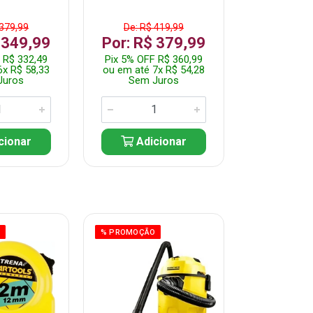
 379,99
De: R$ 419,99
De: R$ 
 349,99
Por: R$ 379,99
Por: R$
 R$ 332,49
Pix 5% OFF R$ 360,99
Pix 5% OFF
6x R$ 58,33
ou em até 7x R$ 54,28
ou em até 5
Juros
Sem Juros
Sem J
cionar
Adicionar
Adic
O
% PROMOÇÃO
% PROMOÇÃO