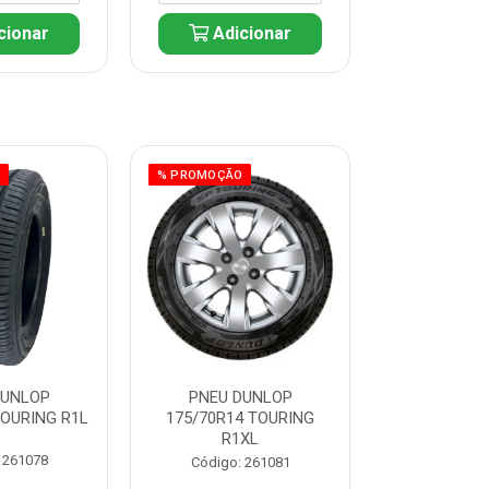
cionar
Adicionar
Adic
O
% PROMOÇÃO
% PROMOÇÃO
DUNLOP
PNEU DUNLOP
PNEU D
TOURING R1L
175/70R14 TOURING
175/70R13 T
R1XL
 261078
Código:
Código: 261081