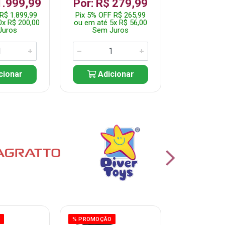
R$ 1.2
1.999,99
Por: R$ 279,99
Pix 5% OFF 
R$ 1.899,99
Pix 5% OFF R$ 265,99
ou em até 10
0x R$ 200,00
ou em até 5x R$ 56,00
Sem J
Juros
Sem Juros
Adic
cionar
Adicionar
O
% PROMOÇÃO
% PROMOÇÃO