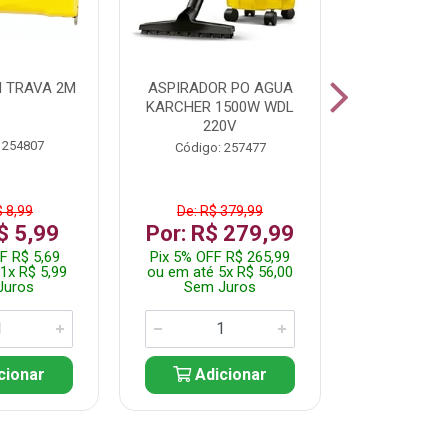
 TRAVA 2M
ASPIRADOR PO AGUA
KIT FERRAM
KARCHER 1500W WDL
220V
 254807
Código:
Código: 257477
$ 8,99
De: R$ 379,99
De: R$
$ 5,99
Por: R$ 279,99
Por: R$
F R$ 5,69
Pix 5% OFF R$ 265,99
Pix 5% OFF
1x R$ 5,99
ou em até 5x R$ 56,00
ou em até 1
Juros
Sem Juros
Sem J
cionar
Adicionar
Adic