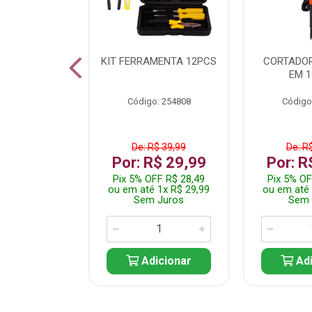
 INOX WALK
KIT FERRAMENTA 12PCS
CORTADOR
ED511413
EM 1
: 250455
Código: 254808
Código
$ 24,99
De: R$ 39,99
De: R
R$ 14,99
Por: R$ 29,99
Por: R
FF R$ 14,24
Pix 5% OFF R$ 28,49
Pix 5% OF
 1x R$ 14,99
ou em até 1x R$ 29,99
ou em até 
 Juros
Sem Juros
Sem 
icionar
Adicionar
Adi