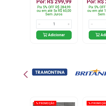
 1.349,99
Por: R$ 299,99
Por: R$
 R$ 1.282,49
Pix 5% OFF R$ 284,99
Pix 5% OFF
10x R$ 135,00
ou em até 5x R$ 60,00
ou em até 1
 Juros
Sem Juros
Sem 
icionar
Adicionar
Adi
ÃO
% PROMOÇÃO
% PROMOÇÃ