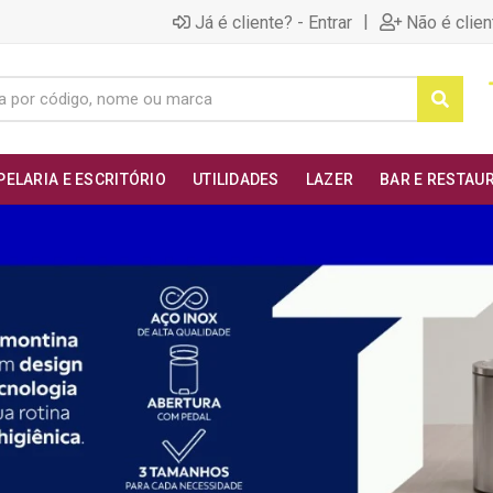
|
Já é cliente? - Entrar
Não é clien
PELARIA E ESCRITÓRIO
UTILIDADES
LAZER
BAR E RESTAU