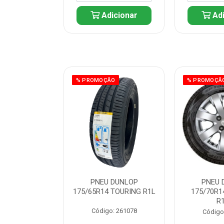
icionar
Adicionar
Adi
ÃO
% PROMOÇÃO
% PROMOÇÃ
 DUNLOP
PNEU DUNLOP
PNEU 
 TOURING R1L
175/65R14 TOURING R1L
175/70R1
R
: 261082
Código: 261078
Código