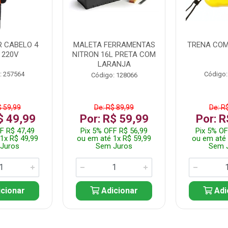
 CABELO 4
MALETA FERRAMENTAS
TRENA COM
 220V
NITRON 16L PRETA COM
LARANJA
: 257564
Código:
Código: 128066
$ 59,99
De: R$ 89,99
De: R
$ 49,99
Por: R$ 59,99
Por: R
F R$ 47,49
Pix 5% OFF R$ 56,99
Pix 5% OF
1x R$ 49,99
ou em até 1x R$ 59,99
ou em até 
Juros
Sem Juros
Sem 
cionar
Adicionar
Adi