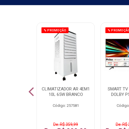
ÃO
% PROMOÇÃO
% PROMOÇÃ
 43 FULL HD
CLIMATIZADOR AR 4EM1
SMART TV 
LBY P43CRA
10L 65W BRANCO
DOLBY P
: 256519
Código: 257581
Código
 1.599,99
De: R$ 359,99
De: R$ 