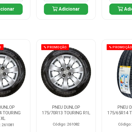
cionar
Adicionar
Adi
O
% PROMOÇÃO
% PROMOÇÃ
DUNLOP
PNEU DUNLOP
PNEU 
4 TOURING
175/70R13 TOURING R1L
175/65R14 
1XL
Código: 261082
Código:
: 261081