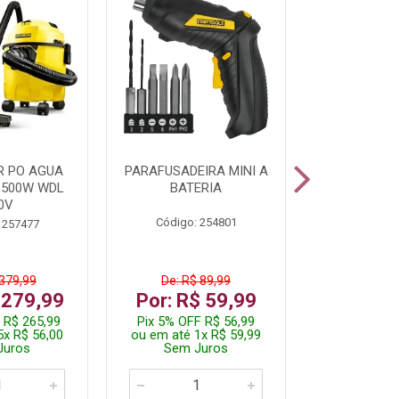
R PO AGUA
PARAFUSADEIRA MINI A
KIT FERRAM
1500W WDL
BATERIA
0V
Código: 254801
Código:
 257477
 379,99
De: R$ 89,99
De: R$
 279,99
Por: R$ 59,99
Por: R$
 R$ 265,99
Pix 5% OFF R$ 56,99
Pix 5% OFF
5x R$ 56,00
ou em até 1x R$ 59,99
ou em até 1
Juros
Sem Juros
Sem J