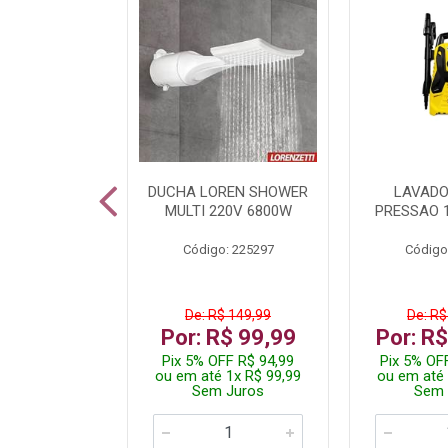
TURA ELETR
DUCHA LOREN SHOWER
LAVADO
00W BLIST
MULTI 220V 6800W
PRESSAO 
: 225294
Código: 225297
Código
$ 229,99
De: R$ 149,99
De: R$
$ 149,99
Por: R$ 99,99
Por: R
F R$ 142,49
Pix 5% OFF R$ 94,99
Pix 5% OF
 2x R$ 75,00
ou em até 1x R$ 99,99
ou em até 
 Juros
Sem Juros
Sem 