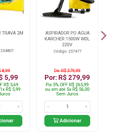
 TRAVA 2M
ASPIRADOR PO AGUA
KIT FERRAM
KARCHER 1500W WDL
220V
 254807
Código:
Código: 257477
$ 8,99
De: R$ 379,99
De: R$
$ 5,99
Por: R$ 279,99
Por: R$
F R$ 5,69
Pix 5% OFF R$ 265,99
Pix 5% OFF
1x R$ 5,99
ou em até 5x R$ 56,00
ou em até 1
Juros
Sem Juros
Sem J
cionar
Adicionar
Adic