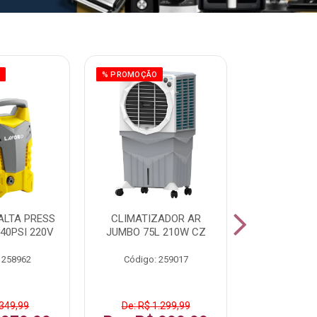
O
% PROMOÇÃO
% PROMOÇÃO
ALTA PRESS
CLIMATIZADOR AR
AR CONDI
40PSI 220V
JUMBO 75L 210W CZ
SPLIT H
INVERTER
 258962
Código: 259017
Código:
 349,99
De: R$ 1.299,99
De: R$ 1