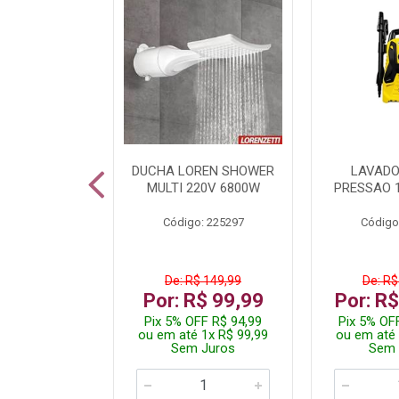
TURA ELETR
DUCHA LOREN SHOWER
LAVADO
00W BLIST
MULTI 220V 6800W
PRESSAO 
: 225294
Código: 225297
Código
De: R$ 149,99
De: R$
229,99
Por: R$ 99,99
Por: R
F R$ 218,49
Pix 5% OFF R$ 94,99
Pix 5% OF
 4x R$ 57,50
ou em até 1x R$ 99,99
ou em até 
 Juros
Sem Juros
Sem 