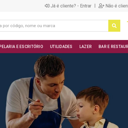
|
Já é cliente? - Entrar
Não é clien
PELARIA E ESCRITÓRIO
UTILIDADES
LAZER
BAR E RESTAU