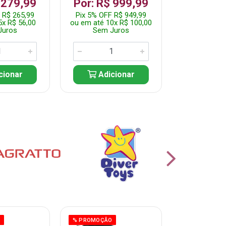
 279,99
Por: R$ 999,99
Por: R$ 
 R$ 265,99
Pix 5% OFF R$ 949,99
Pix 5% OFF 
5x R$ 56,00
ou em até 10x R$ 100,00
ou em até 10
Juros
Sem Juros
Sem J
cionar
Adicionar
Adic
O
% PROMOÇÃO
% PROMOÇÃO