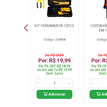
 INOX WALK
KIT FERRAMENTA 12PCS
CORTADOR
ED511413
EM 1
: 250455
Código: 254808
Código
$ 24,99
De: R$ 39,99
De: R
R$ 14,99
Por: R$ 19,99
Por: R
FF R$ 14,24
Pix 5% OFF R$ 18,99
Pix 5% OF
 1x R$ 14,99
ou em até 1x R$ 19,99
ou em até 
 Juros
Sem Juros
Sem 
icionar
Adicionar
Adi