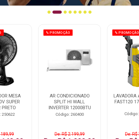
O
% PROMOÇÃO
% PROMOÇÃ
DOR MESA
AR CONDICIONADO
LAVADORA 
0V SUPER
SPLIT HI WALL
FAST120 17
 PRETO
INVERTER 12000BTU
Código:
: 250622
Código: 260400
 189,99
De: R$ 2.199,99
De: R$