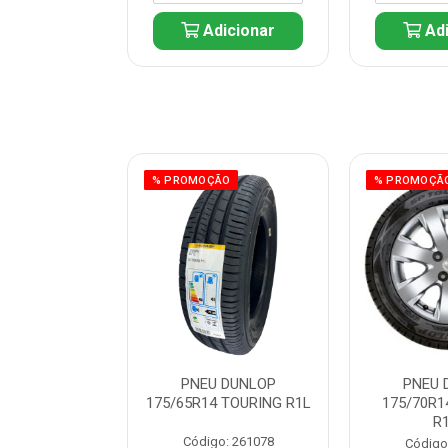
icionar
Adicionar
Adi
ÃO
% PROMOÇÃO
% PROMOÇÃ
 DUNLOP
PNEU DUNLOP
PNEU 
 TOURING R1L
175/65R14 TOURING R1L
175/70R1
R
: 261082
Código: 261078
Código