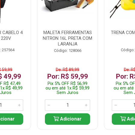
 CABELO 4
MALETA FERRAMENTAS
TRENA COM
 220V
NITRON 16L PRETA COM
LARANJA
: 257564
Código:
Código: 128066
$ 59,99
De: R$ 89,99
De: R
$ 49,99
Por: R$ 59,99
Por: R
F R$ 47,49
Pix 5% OFF R$ 56,99
Pix 5% OF
1x R$ 49,99
ou em até 1x R$ 59,99
ou em até 
Juros
Sem Juros
Sem 
cionar
Adicionar
Adi