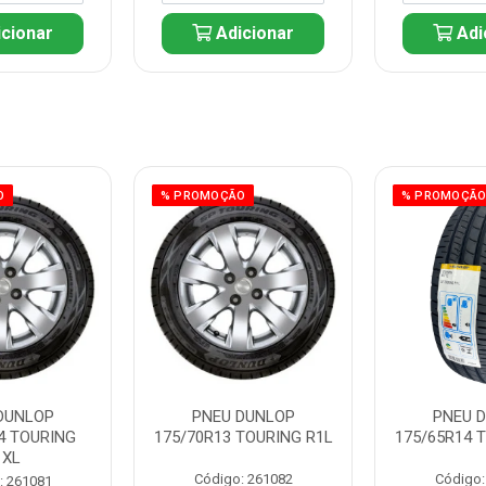
cionar
Adicionar
Adi
O
% PROMOÇÃO
% PROMOÇÃ
DUNLOP
PNEU DUNLOP
PNEU 
4 TOURING
175/70R13 TOURING R1L
175/65R14 
1XL
Código: 261082
Código:
: 261081