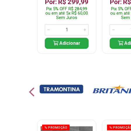
 1.349,99
Por: R$ 299,99
Por: R
 R$ 1.282,49
Pix 5% OFF R$ 284,99
Pix 5% OF
10x R$ 135,00
ou em até 5x R$ 60,00
ou em até 
 Juros
Sem Juros
Sem 
icionar
Adicionar
Adi
% PROMOÇÃO
% PROMOÇÃ