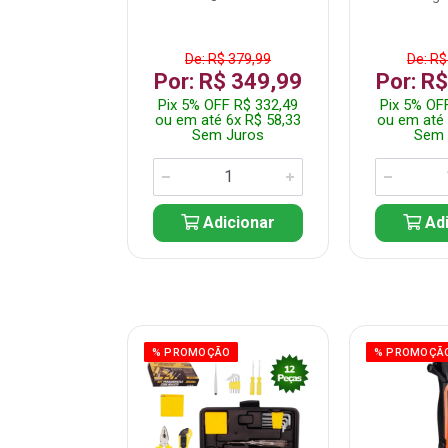
$ 359,99
De: R$ 379,99
De: R$
$ 299,99
Por: R$ 349,99
Por: R
F R$ 284,99
Pix 5% OFF R$ 332,49
Pix 5% OF
 5x R$ 60,00
ou em até 6x R$ 58,33
ou em até 
 Juros
Sem Juros
Sem 
icionar
Adicionar
Adi
ÃO
% PROMOÇÃO
% PROMOÇÃ