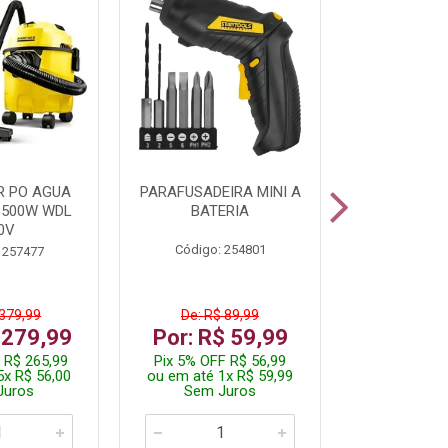
R PO AGUA
PARAFUSADEIRA MINI A
KIT FERRAM
1500W WDL
BATERIA
0V
Código: 254801
Código:
 257477
 379,99
De: R$ 89,99
De: R$
 279,99
Por: R$ 59,99
Por: R$
 R$ 265,99
Pix 5% OFF R$ 56,99
Pix 5% OFF
5x R$ 56,00
ou em até 1x R$ 59,99
ou em até 1
Juros
Sem Juros
Sem J