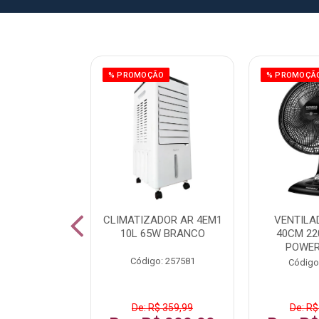
ÃO
% PROMOÇÃO
% PROMOÇÃ
 43 FULL HD
CLIMATIZADOR AR 4EM1
VENTILA
LBY P43CRA
10L 65W BRANCO
40CM 22
POWER
: 256519
Código: 257581
Código
 1.599,99
De: R$ 359,99
De: R$