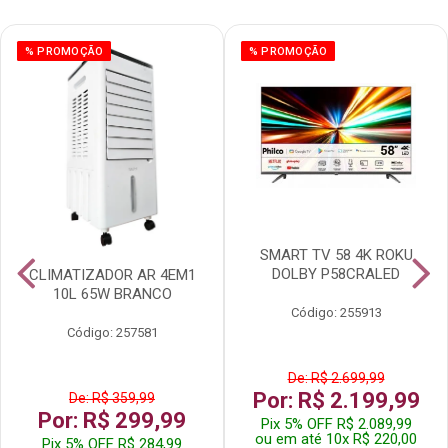
% PROMOÇÃO
% PROMOÇÃO
SMART TV 58 4K ROKU
DOLBY P58CRALED
CLIMATIZADOR AR 4EM1
10L 65W BRANCO
Código: 255913
Código: 257581
De: R$ 2.699,99
Por: R$ 2.199,99
De: R$ 359,99
Por: R$ 299,99
Pix 5% OFF R$ 2.089,99
ou em até 10x R$ 220,00
Pix 5% OFF R$ 284,99