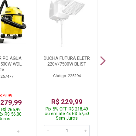
R PO AGUA
DUCHA FUTURA ELETR
PARAFUSADE
1500W WDL
220V/7500W BLIST
BATE
0V
Código: 225294
Código:
 257477
 379,99
De: R$
R$ 229,99
 279,99
Por: R$
Pix 5% OFF R$ 218,49
 R$ 265,99
Pix 5% OFF
ou em até 4x R$ 57,50
5x R$ 56,00
ou em até 1
Sem Juros
Juros
Sem J