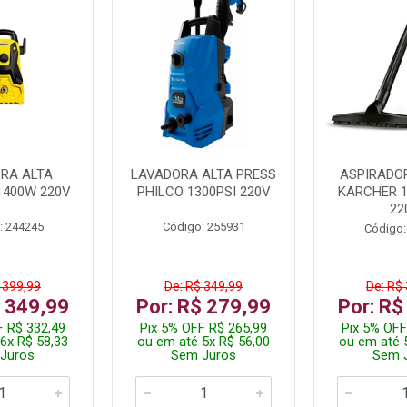
RA ALTA
LAVADORA ALTA PRESS
ASPIRADO
1400W 220V
PHILCO 1300PSI 220V
KARCHER 
22
: 244245
Código: 255931
Código:
 399,99
De: R$ 349,99
De: R$
$ 349,99
Por: R$ 279,99
Por: R$
F R$ 332,49
Pix 5% OFF R$ 265,99
Pix 5% OFF
6x R$ 58,33
ou em até 5x R$ 56,00
ou em até 
Juros
Sem Juros
Sem 