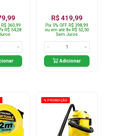
79,99
R$ 419,99
R$ 35
 R$ 360,99
Pix 5% OFF R$ 398,99
Pix 5% OFF
7x R$ 54,28
ou em até 8x R$ 52,50
ou em até 7
Juros
Sem Juros
Sem J
cionar
Adicionar
Adic
O
% PROMOÇÃO
% PROMOÇÃO