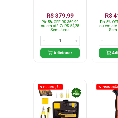
359,99
R$ 379,99
R$ 4
F R$ 341,99
Pix 5% OFF R$ 360,99
Pix 5% OF
 7x R$ 51,43
ou em até 7x R$ 54,28
ou em até 
 Juros
Sem Juros
Sem 
icionar
Adicionar
Adi
ÃO
% PROMOÇÃO
% PROMOÇÃ