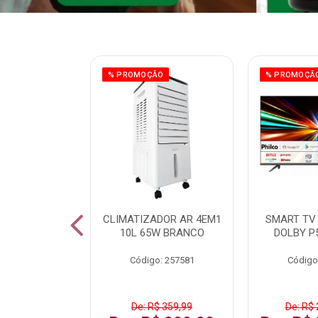
ÃO
% PROMOÇÃO
% PROMOÇÃ
 43 FULL HD
CLIMATIZADOR AR 4EM1
SMART TV 
LBY P43CRA
10L 65W BRANCO
DOLBY P
: 256519
Código: 257581
Código
 1.599,99
De: R$ 359,99
De: R$ 