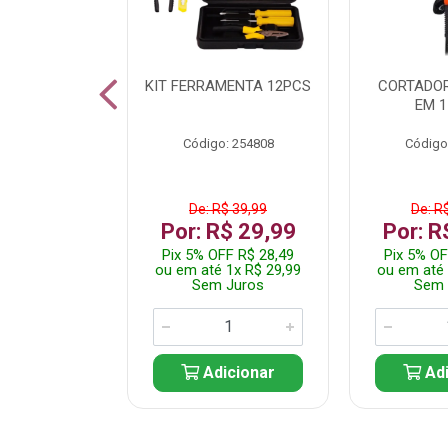
 INOX WALK
KIT FERRAMENTA 12PCS
CORTADOR
ED511413
EM 1
: 250455
Código: 254808
Código
$ 24,99
De: R$ 39,99
De: R
R$ 14,99
Por: R$ 29,99
Por: R
FF R$ 14,24
Pix 5% OFF R$ 28,49
Pix 5% OF
 1x R$ 14,99
ou em até 1x R$ 29,99
ou em até 
 Juros
Sem Juros
Sem 
icionar
Adicionar
Adi