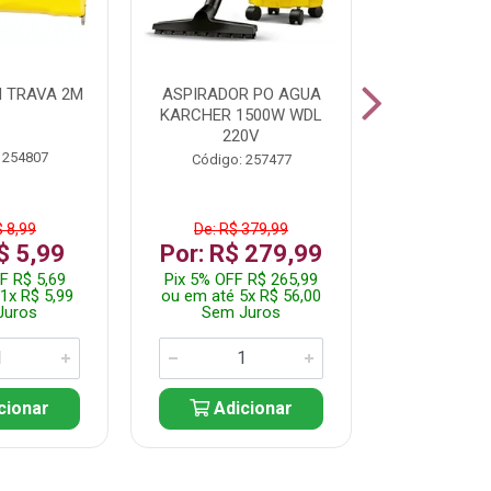
 TRAVA 2M
ASPIRADOR PO AGUA
KIT FERRAM
KARCHER 1500W WDL
220V
 254807
Código:
Código: 257477
$ 8,99
De: R$ 379,99
De: R$
$ 5,99
Por: R$ 279,99
Por: R$
F R$ 5,69
Pix 5% OFF R$ 265,99
Pix 5% OFF
1x R$ 5,99
ou em até 5x R$ 56,00
ou em até 1
Juros
Sem Juros
Sem J
cionar
Adicionar
Adic