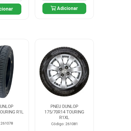
Adicionar
cionar
Adic
DUNLOP
PNEU DUNLOP
PNEU D
TOURING R1L
175/70R14 TOURING
175/70R13 T
R1XL
 261078
Código:
Código: 261081