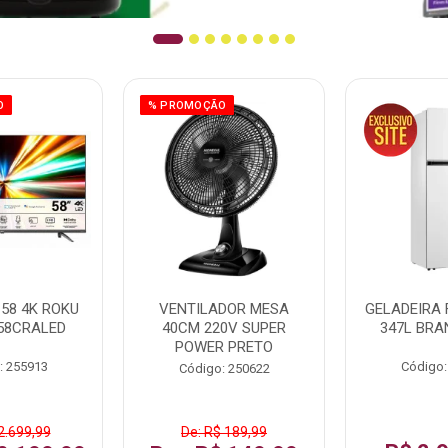
O
% PROMOÇÃO
58 4K ROKU
VENTILADOR MESA
GELADEIRA 
58CRALED
40CM 220V SUPER
347L BRA
POWER PRETO
: 255913
Código:
Código: 250622
2.699,99
De: R$ 189,99