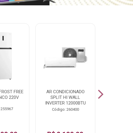
% PROMOÇÃO
FROST FREE
AR CONDICIONADO
LAVADORA A
NCO 220V
SPLIT HI WALL
FAST120 17
INVERTER 12000BTU
 255967
Código:
Código: 260400
De: R$ 