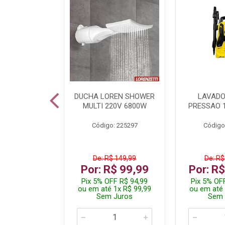
A LED TKL
DUCHA LOREN SHOWER
LAVADO
W 6500K
MULTI 220V 6800W
PRESSAO 
: 236917
Código: 225297
Código
R$ 4,99
De: R$ 149,99
De: R$
R$ 3,99
Por: R$ 99,99
Por: R
FF R$ 3,79
Pix 5% OFF R$ 94,99
Pix 5% OF
 1x R$ 3,99
ou em até 1x R$ 99,99
ou em até 
 Juros
Sem Juros
Sem 