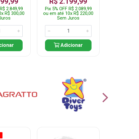
999,99
R$ 2.199,99
Por: R$
R$ 2.849,99
Pix 5% OFF R$ 2.089,99
Pix 5% OFF
0x R$ 300,00
ou em até 10x R$ 220,00
ou em até 5
Juros
Sem Juros
Sem J
cionar
Adicionar
Adic
O
% PROMOÇÃO