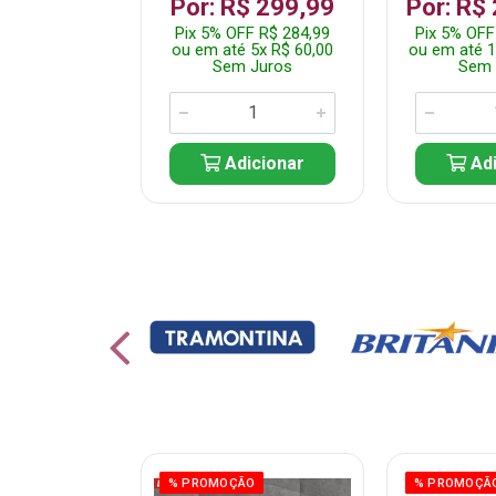
 1.349,99
Por: R$ 299,99
Por: R$
 R$ 1.282,49
Pix 5% OFF R$ 284,99
Pix 5% OFF
10x R$ 135,00
ou em até 5x R$ 60,00
ou em até 1
 Juros
Sem Juros
Sem 
icionar
Adicionar
Adi
ÃO
% PROMOÇÃO
% PROMOÇÃ