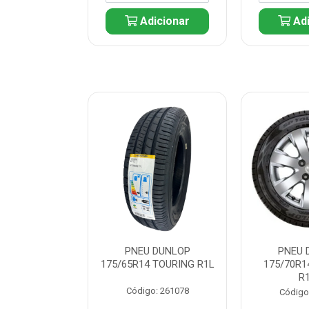
icionar
Adicionar
Adi
 DUNLOP
PNEU DUNLOP
PNEU 
 TOURING R1L
175/65R14 TOURING R1L
175/70R1
R
: 261082
Código: 261078
Código