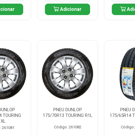
cionar
Adicionar
Adi
DUNLOP
PNEU DUNLOP
PNEU 
4 TOURING
175/70R13 TOURING R1L
175/65R14 
1XL
Código: 261082
Código:
: 261081