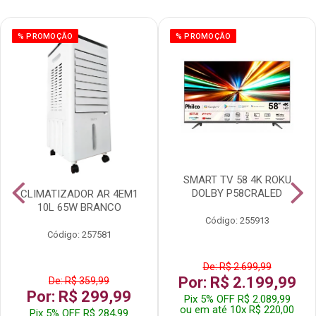
% PROMOÇÃO
% PROMOÇÃO
SMART TV 58 4K ROKU
DOLBY P58CRALED
CLIMATIZADOR AR 4EM1
10L 65W BRANCO
Código: 255913
Código: 257581
De: R$ 2.699,99
Por: R$ 2.199,99
De: R$ 359,99
Por: R$ 299,99
Pix 5% OFF R$ 2.089,99
ou em até 10x R$ 220,00
Pix 5% OFF R$ 284,99