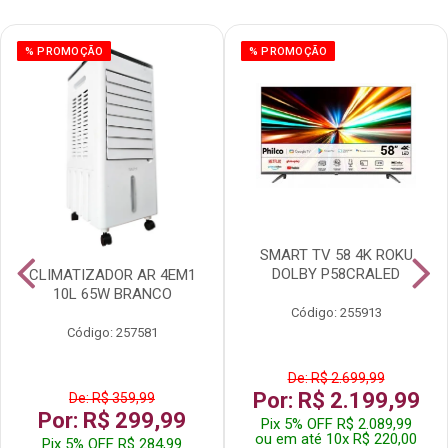
% PROMOÇÃO
% PROMOÇÃO
SMART TV 58 4K ROKU
DOLBY P58CRALED
CLIMATIZADOR AR 4EM1
10L 65W BRANCO
Código: 255913
Código: 257581
De: R$ 2.699,99
Por: R$ 2.199,99
De: R$ 359,99
Por: R$ 299,99
Pix 5% OFF R$ 2.089,99
ou em até 10x R$ 220,00
Pix 5% OFF R$ 284,99