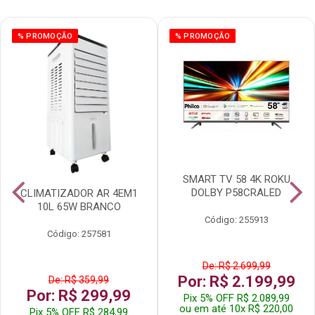
% PROMOÇÃO
% PROMOÇÃO
SMART TV 58 4K ROKU
DOLBY P58CRALED
CLIMATIZADOR AR 4EM1
10L 65W BRANCO
Código: 255913
Código: 257581
De: R$ 2.699,99
Por: R$ 2.199,99
De: R$ 359,99
Por: R$ 299,99
Pix 5% OFF R$ 2.089,99
ou em até 10x R$ 220,00
Pix 5% OFF R$ 284,99