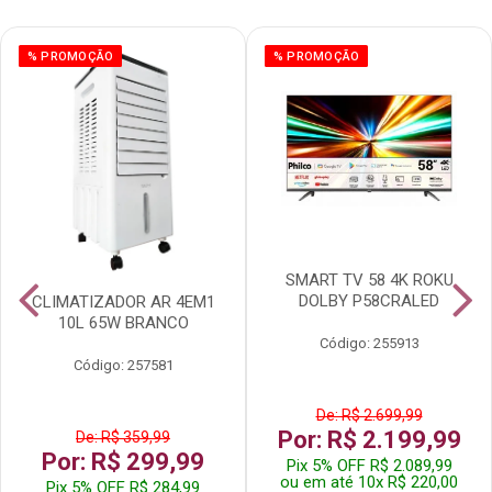
% PROMOÇÃO
% PROMOÇÃO
SMART TV 58 4K ROKU
DOLBY P58CRALED
CLIMATIZADOR AR 4EM1
10L 65W BRANCO
Código: 255913
Código: 257581
De: R$ 2.699,99
Por: R$ 2.199,99
De: R$ 359,99
Por: R$ 299,99
Pix 5% OFF R$ 2.089,99
ou em até 10x R$ 220,00
Pix 5% OFF R$ 284,99