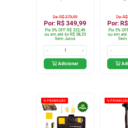
$ 359,99
De: R$ 379,99
De: R$
$ 299,99
Por: R$ 349,99
Por: R
F R$ 284,99
Pix 5% OFF R$ 332,49
Pix 5% OF
 5x R$ 60,00
ou em até 6x R$ 58,33
ou em até 
 Juros
Sem Juros
Sem 
icionar
Adicionar
Adi
ÃO
% PROMOÇÃO
% PROMOÇÃ