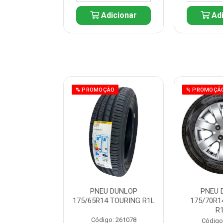
icionar
Adicionar
Adi
ÃO
% PROMOÇÃO
% PROMOÇÃ
 DUNLOP
PNEU DUNLOP
PNEU 
 TOURING R1L
175/65R14 TOURING R1L
175/70R1
R
: 261082
Código: 261078
Código