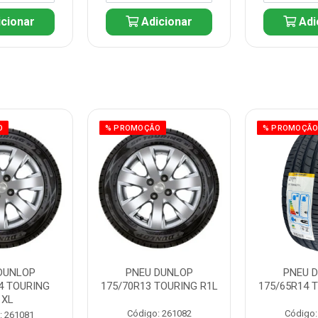
cionar
Adicionar
Adi
O
% PROMOÇÃO
% PROMOÇÃ
DUNLOP
PNEU DUNLOP
PNEU 
4 TOURING
175/70R13 TOURING R1L
175/65R14 
1XL
Código: 261082
Código:
: 261081