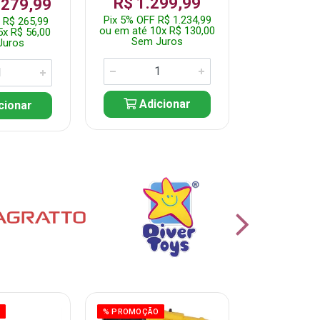
R$ 1.299,99
 279,99
Por: R$ 
Pix 5% OFF R$ 1.234,99
 R$ 265,99
Pix 5% OFF 
ou em até 10x R$ 130,00
5x R$ 56,00
ou em até 10
Sem Juros
Juros
Sem J
Adicionar
cionar
Adic
O
% PROMOÇÃO
% PROMOÇÃO