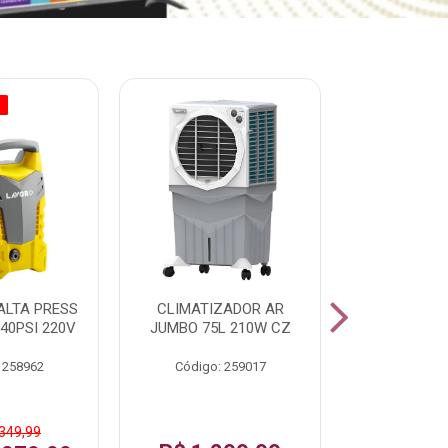
O
% PROMOÇÃO
ALTA PRESS
CLIMATIZADOR AR
AR CONDI
40PSI 220V
JUMBO 75L 210W CZ
SPLIT H
INVERTER
 258962
Código: 259017
Código:
 349,99
De: R$ 1