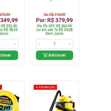
 379,99
De: R$ 419,99
De: R$ 
 349,99
Por: R$ 379,99
Por: R$
 R$ 332,49
Pix 5% OFF R$ 360,99
Pix 5% OFF
6x R$ 58,33
ou em até 7x R$ 54,28
ou em até 5
Juros
Sem Juros
Sem J
cionar
Adicionar
Adic
O
% PROMOÇÃO
% PROMOÇÃO