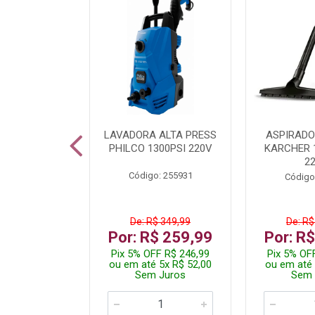
TURA ELETR
LAVADORA ALTA PRESS
ASPIRADO
00W BLIST
PHILCO 1300PSI 220V
KARCHER 
2
: 225294
Código: 255931
Código
De: R$ 349,99
De: R$
229,99
Por: R$ 259,99
Por: R
F R$ 218,49
Pix 5% OFF R$ 246,99
Pix 5% OF
 4x R$ 57,50
ou em até 5x R$ 52,00
ou em até 
 Juros
Sem Juros
Sem 