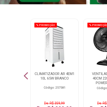
ÃO
% PROMOÇÃO
% PROMOÇÃ
 43 FULL HD
CLIMATIZADOR AR 4EM1
VENTILA
LBY P43CRA
10L 65W BRANCO
40CM 22
POWER
: 256519
Código: 257581
Código
 1.599,99
De: R$ 359,99
De: R$