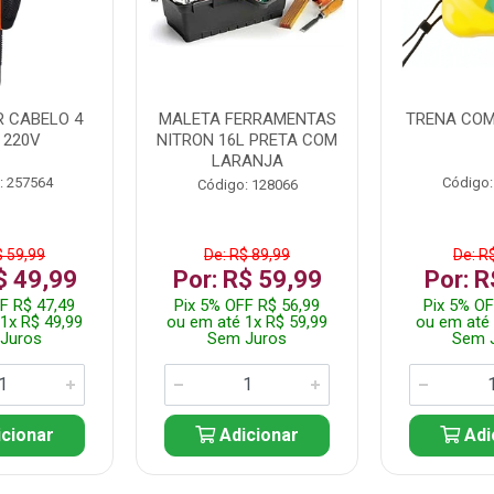
 CABELO 4
MALETA FERRAMENTAS
TRENA COM
 220V
NITRON 16L PRETA COM
LARANJA
: 257564
Código:
Código: 128066
$ 59,99
De: R$ 89,99
De: R
$ 49,99
Por: R$ 59,99
Por: R
F R$ 47,49
Pix 5% OFF R$ 56,99
Pix 5% OF
1x R$ 49,99
ou em até 1x R$ 59,99
ou em até 
Juros
Sem Juros
Sem 
cionar
Adicionar
Adi