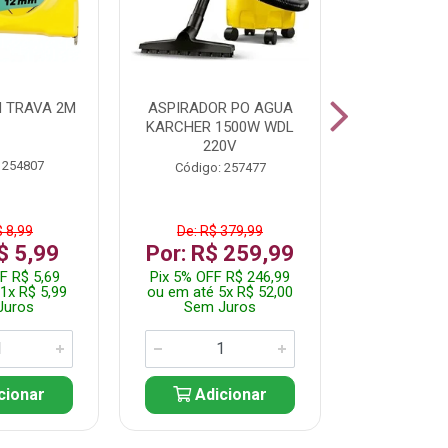
 TRAVA 2M
ASPIRADOR PO AGUA
KIT FERRAM
KARCHER 1500W WDL
220V
 254807
Código:
Código: 257477
$ 8,99
De: R$ 379,99
De: R$
$ 5,99
Por: R$ 259,99
Por: R$
F R$ 5,69
Pix 5% OFF R$ 246,99
Pix 5% OFF
1x R$ 5,99
ou em até 5x R$ 52,00
ou em até 1
Juros
Sem Juros
Sem J
cionar
Adicionar
Adic