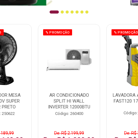
O
% PROMOÇÃO
% PROMOÇÃ
DOR MESA
AR CONDICIONADO
LAVADORA 
0V SUPER
SPLIT HI WALL
FAST120 17
 PRETO
INVERTER 12000BTU
Código:
: 250622
Código: 260400
 189,99
De: R$ 2.199,99
De: R$