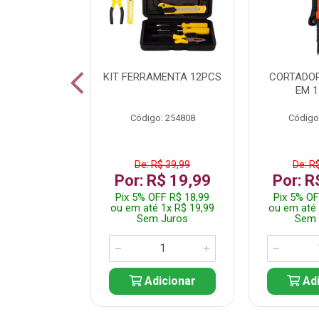
 INOX WALK
KIT FERRAMENTA 12PCS
CORTADOR
ED511413
EM 1
: 250455
Código: 254808
Código
$ 24,99
De: R$ 39,99
De: R
R$ 14,99
Por: R$ 19,99
Por: R
FF R$ 14,24
Pix 5% OFF R$ 18,99
Pix 5% OF
 1x R$ 14,99
ou em até 1x R$ 19,99
ou em até 
 Juros
Sem Juros
Sem 
icionar
Adicionar
Adi