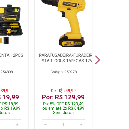
ENTA 12PCS
PARAFUSADEIRA/FURADEIRA
LAMPADA 
STARTOOLS 15PECAS 12V
60/9W 
 254808
Código: 259278
Código:
 39,99
De: R$ 249,99
De: R$
$ 19,99
Por: R$ 129,99
Por: R
F R$ 18,99
Pix 5% OFF R$ 123,49
Pix 5% OF
1x R$ 19,99
ou em até 2x R$ 64,99
ou em até 
Juros
Sem Juros
Sem J
De 10 a 99