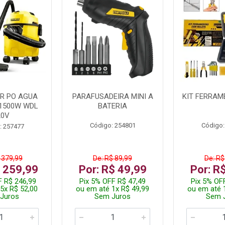
R PO AGUA
PARAFUSADEIRA MINI A
KIT FERRAM
1500W WDL
BATERIA
20V
Código: 254801
Código:
: 257477
 379,99
De: R$ 89,99
De: R$
$ 259,99
Por: R$ 49,99
Por: R
F R$ 246,99
Pix 5% OFF R$ 47,49
Pix 5% OF
5x R$ 52,00
ou em até 1x R$ 49,99
ou em até 
Juros
Sem Juros
Sem 