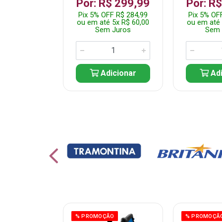
 1.349,99
Por: R$ 299,99
Por: R
 R$ 1.282,49
Pix 5% OFF R$ 284,99
Pix 5% OF
10x R$ 135,00
ou em até 5x R$ 60,00
ou em até 
 Juros
Sem Juros
Sem 
icionar
Adicionar
Adi
% PROMOÇÃO
% PROMOÇÃ