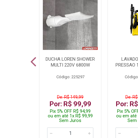
A LED TKL
DUCHA LOREN SHOWER
LAVADO
W 6500K
MULTI 220V 6800W
PRESSAO 
: 236917
Código: 225297
Código
R$ 4,99
De: R$ 149,99
De: R$
R$ 3,99
Por: R$ 99,99
Por: R
FF R$ 3,79
Pix 5% OFF R$ 94,99
Pix 5% OF
 1x R$ 3,99
ou em até 1x R$ 99,99
ou em até 
 Juros
Sem Juros
Sem 