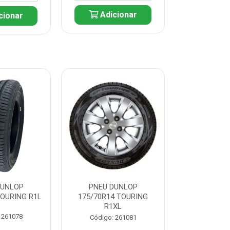
Adicionar
cionar
Adic
DUNLOP
PNEU DUNLOP
PNEU D
TOURING R1L
175/70R14 TOURING
175/70R13 T
R1XL
 261078
Código:
Código: 261081