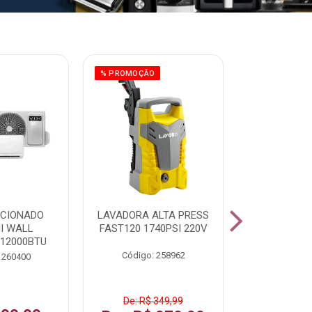
% PROMOÇÃO
ICIONADO
LAVADORA ALTA PRESS
CLIMATIZ
HI WALL
FAST120 1740PSI 220V
JUMBO 75L
 12000BTU
Código: 258962
Código:
 260400
De: R$ 349,99