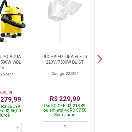
R PO AGUA
DUCHA FUTURA ELETR
PARAFUSADE
1500W WDL
220V/7500W BLIST
BATE
0V
Código: 225294
Código:
 257477
 379,99
De: R$
R$ 229,99
 279,99
Por: R$
Pix 5% OFF R$ 218,49
 R$ 265,99
Pix 5% OFF
ou em até 4x R$ 57,50
5x R$ 56,00
ou em até 1
Sem Juros
Juros
Sem J