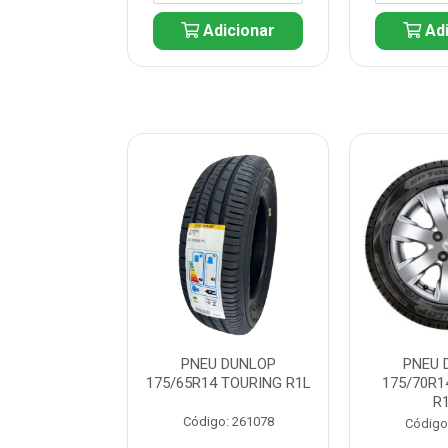
icionar
Adicionar
Adi
 DUNLOP
PNEU DUNLOP
PNEU 
 TOURING R1L
175/65R14 TOURING R1L
175/70R1
R
: 261082
Código: 261078
Código