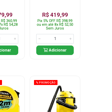
79,99
R$ 419,99
R$ 35
 R$ 360,99
Pix 5% OFF R$ 398,99
Pix 5% OFF
7x R$ 54,28
ou em até 8x R$ 52,50
ou em até 7
Juros
Sem Juros
Sem J
cionar
Adicionar
Adic
O
% PROMOÇÃO
% PROMOÇÃO