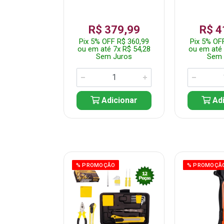
359,99
R$ 379,99
R$ 4
F R$ 341,99
Pix 5% OFF R$ 360,99
Pix 5% OF
 7x R$ 51,43
ou em até 7x R$ 54,28
ou em até 
 Juros
Sem Juros
Sem 
icionar
Adicionar
Adi
ÃO
% PROMOÇÃO
% PROMOÇÃ