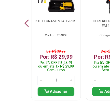
 INOX WALK
KIT FERRAMENTA 12PCS
CORTADOR
ED511413
EM 1
: 250455
Código: 254808
Código
$ 24,99
De: R$ 39,99
De: R
R$ 14,99
Por: R$ 29,99
Por: R
FF R$ 14,24
Pix 5% OFF R$ 28,49
Pix 5% OF
 1x R$ 14,99
ou em até 1x R$ 29,99
ou em até 
 Juros
Sem Juros
Sem 
icionar
Adicionar
Adi