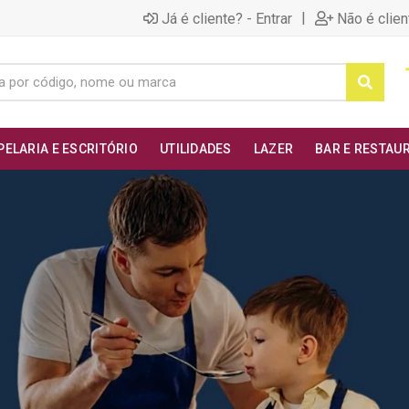
|
Já é cliente? - Entrar
Não é clien
PELARIA E ESCRITÓRIO
UTILIDADES
LAZER
BAR E RESTAU