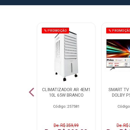
ÃO
% PROMOÇÃO
% PROMOÇÃ
 43 FULL HD
CLIMATIZADOR AR 4EM1
SMART TV 
LBY P43CRA
10L 65W BRANCO
DOLBY P
: 256519
Código: 257581
Código
 1.599,99
De: R$ 359,99
De: R$ 