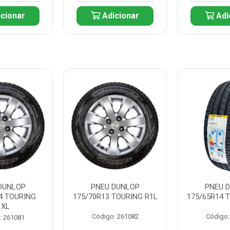
cionar
Adicionar
Adi
DUNLOP
PNEU DUNLOP
PNEU 
4 TOURING
175/70R13 TOURING R1L
175/65R14 
1XL
Código: 261082
Código:
: 261081