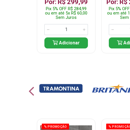
 1.349,99
Por: R$ 299,99
Por: R$
 R$ 1.282,49
Pix 5% OFF R$ 284,99
Pix 5% OFF
10x R$ 135,00
ou em até 5x R$ 60,00
ou em até 1
 Juros
Sem Juros
Sem 
icionar
Adicionar
Adi
ÃO
% PROMOÇÃO
% PROMOÇÃ