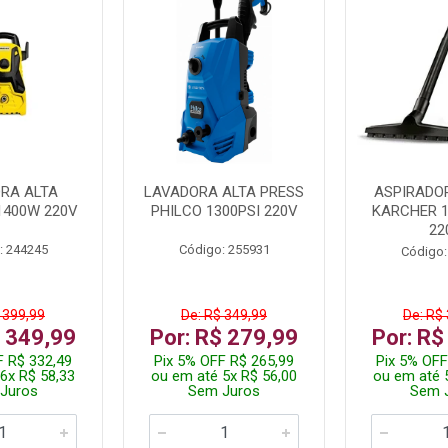
RA ALTA
LAVADORA ALTA PRESS
ASPIRADO
1400W 220V
PHILCO 1300PSI 220V
KARCHER 
22
: 244245
Código: 255931
Código:
 399,99
De: R$ 349,99
De: R$
$ 349,99
Por: R$ 279,99
Por: R$
F R$ 332,49
Pix 5% OFF R$ 265,99
Pix 5% OFF
6x R$ 58,33
ou em até 5x R$ 56,00
ou em até 
Juros
Sem Juros
Sem 