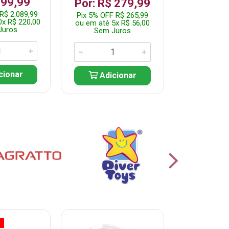
199,99
R$ 1.2
Por: R$ 279,99
R$ 2.089,99
Pix 5% OFF 
Pix 5% OFF R$ 265,99
0x R$ 220,00
ou em até 10
ou em até 5x R$ 56,00
Juros
Sem J
Sem Juros
cionar
Adic
Adicionar
O
% PROMOÇÃO