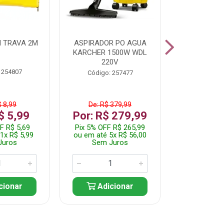
 TRAVA 2M
ASPIRADOR PO AGUA
KIT FERRAM
KARCHER 1500W WDL
220V
 254807
Código:
Código: 257477
$ 8,99
De: R$ 379,99
De: R$
$ 5,99
Por: R$ 279,99
Por: R$
F R$ 5,69
Pix 5% OFF R$ 265,99
Pix 5% OFF
1x R$ 5,99
ou em até 5x R$ 56,00
ou em até 1
Juros
Sem Juros
Sem J
cionar
Adicionar
Adic