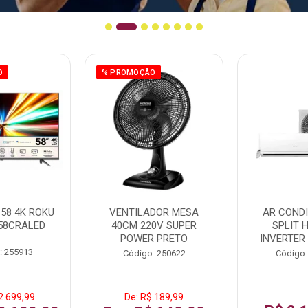
O
% PROMOÇÃO
58 4K ROKU
VENTILADOR MESA
AR COND
58CRALED
40CM 220V SUPER
SPLIT 
POWER PRETO
INVERTER
: 255913
Código: 250622
Código:
2.699,99
De: R$ 189,99