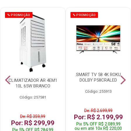
% PROMOÇÃO
% PROMOÇÃO
SMART TV 58 4K ROKU
DOLBY P58CRALED
CLIMATIZADOR AR 4EM1
10L 65W BRANCO
Código: 255913
Código: 257581
De: R$ 2.699,99
Por: R$ 2.199,99
De: R$ 359,99
Por: R$ 299,99
Pix 5% OFF R$ 2.089,99
ou em até 10x R$ 220,00
Pix 5% OFF R$ 284,99