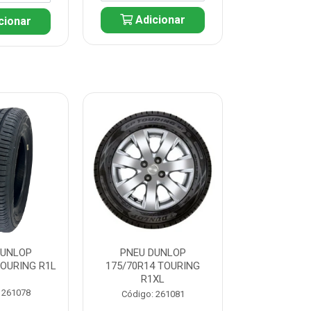
Adicionar
cionar
Adic
DUNLOP
PNEU DUNLOP
PNEU D
TOURING R1L
175/70R14 TOURING
175/70R13 T
R1XL
 261078
Código:
Código: 261081