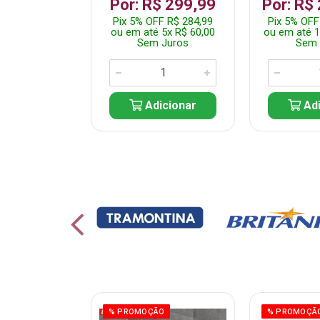
 1.349,99
Por: R$ 299,99
Por: R$
 R$ 1.282,49
Pix 5% OFF R$ 284,99
Pix 5% OFF
10x R$ 135,00
ou em até 5x R$ 60,00
ou em até 1
 Juros
Sem Juros
Sem 
icionar
Adicionar
Adi
ÃO
% PROMOÇÃO
% PROMOÇÃ