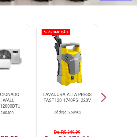
% PROMOÇÃO
ICIONADO
LAVADORA ALTA PRESS
CLIMATIZ
HI WALL
FAST120 1740PSI 220V
JUMBO 75L
 12000BTU
Código: 258962
Código:
 260400
De: R$ 349,99