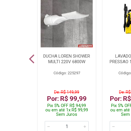
A LED TKL
DUCHA LOREN SHOWER
LAVADO
W 6500K
MULTI 220V 6800W
PRESSAO 
: 236917
Código: 225297
Código
R$ 4,99
De: R$ 149,99
De: R$
R$ 3,99
Por: R$ 99,99
Por: R
FF R$ 3,79
Pix 5% OFF R$ 94,99
Pix 5% OF
 1x R$ 3,99
ou em até 1x R$ 99,99
ou em até 
 Juros
Sem Juros
Sem 