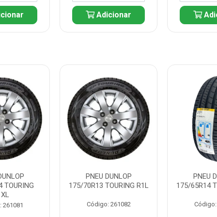
cionar
Adicionar
Adi
DUNLOP
PNEU DUNLOP
PNEU 
4 TOURING
175/70R13 TOURING R1L
175/65R14 
1XL
Código: 261082
Código:
: 261081