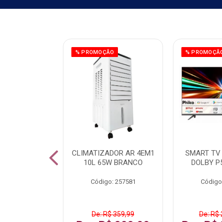
ÃO
% PROMOÇÃO
% PROMOÇÃ
 43 FULL HD
CLIMATIZADOR AR 4EM1
SMART TV 
LBY P43CRA
10L 65W BRANCO
DOLBY P
: 256519
Código: 257581
Código
 1.599,99
De: R$ 359,99
De: R$ 