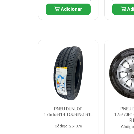
icionar
Adicionar
Adi
 DUNLOP
PNEU DUNLOP
PNEU 
 TOURING R1L
175/65R14 TOURING R1L
175/70R1
R
: 261082
Código: 261078
Código