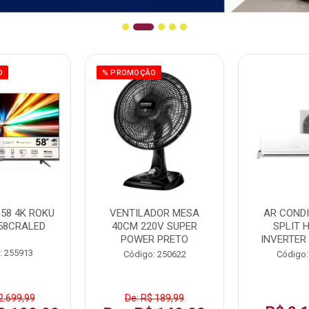
O
% PROMOÇÃO
58 4K ROKU
VENTILADOR MESA
AR COND
58CRALED
40CM 220V SUPER
SPLIT 
POWER PRETO
INVERTER
: 255913
Código: 250622
Código:
2.699,99
De: R$ 189,99