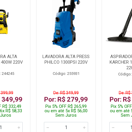
RA ALTA
LAVADORA ALTA PRESS
ASPIRADO
1400W 220V
PHILCO 1300PSI 220V
KARCHER 
22
: 244245
Código: 255931
Código:
 399,99
De: R$ 349,99
De: R$
$ 349,99
Por: R$ 279,99
Por: R$
F R$ 332,49
Pix 5% OFF R$ 265,99
Pix 5% OFF
6x R$ 58,33
ou em até 5x R$ 56,00
ou em até 
Juros
Sem Juros
Sem 