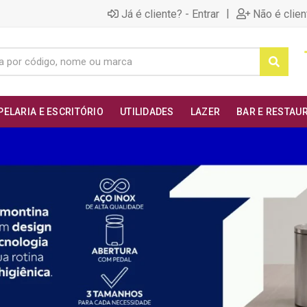
|
Já é cliente? - Entrar
Não é clien
PELARIA E ESCRITÓRIO
UTILIDADES
LAZER
BAR E RESTAU