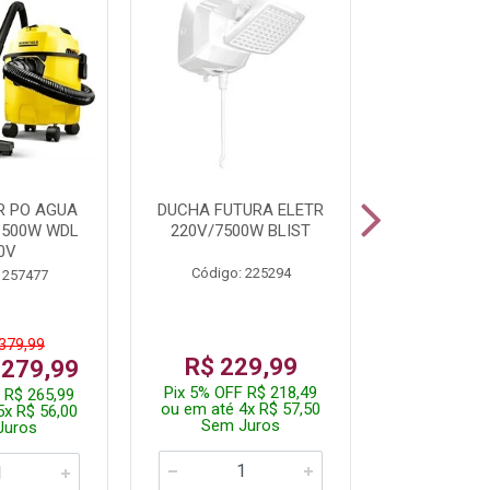
R PO AGUA
DUCHA FUTURA ELETR
PARAFUSADE
1500W WDL
220V/7500W BLIST
BATE
0V
Código: 225294
Código:
 257477
 379,99
De: R$
R$ 229,99
 279,99
Por: R$
Pix 5% OFF R$ 218,49
 R$ 265,99
Pix 5% OFF
ou em até 4x R$ 57,50
5x R$ 56,00
ou em até 1
Sem Juros
Juros
Sem J