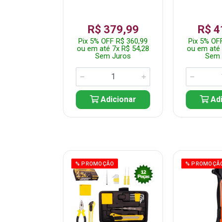
359,99
R$ 379,99
R$ 4
F R$ 341,99
Pix 5% OFF R$ 360,99
Pix 5% OF
 7x R$ 51,43
ou em até 7x R$ 54,28
ou em até 
 Juros
Sem Juros
Sem 
icionar
Adicionar
Adi
ÃO
% PROMOÇÃO
% PROMOÇÃ