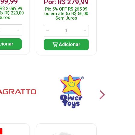
199,99
R$ 1.2
Por: R$ 279,99
R$ 2.089,99
Pix 5% OFF 
Pix 5% OFF R$ 265,99
0x R$ 220,00
ou em até 10
ou em até 5x R$ 56,00
Juros
Sem J
Sem Juros
cionar
Adic
Adicionar
O
% PROMOÇÃO