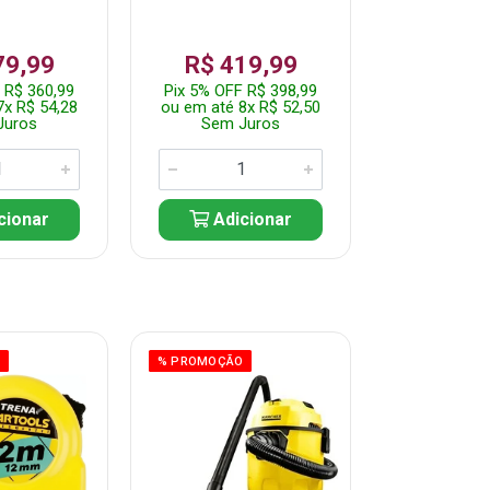
79,99
R$ 419,99
R$ 35
 R$ 360,99
Pix 5% OFF R$ 398,99
Pix 5% OFF
7x R$ 54,28
ou em até 8x R$ 52,50
ou em até 7
Juros
Sem Juros
Sem J
cionar
Adicionar
Adic
O
% PROMOÇÃO
% PROMOÇÃO