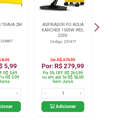
 TRAVA 2M
ASPIRADOR PO AGUA
KIT FERRAM
KARCHER 1500W WDL
220V
 254807
Código:
Código: 257477
$ 8,99
De: R$ 379,99
De: R$
$ 5,99
Por: R$ 279,99
Por: R$
F R$ 5,69
Pix 5% OFF R$ 265,99
Pix 5% OFF
1x R$ 5,99
ou em até 5x R$ 56,00
ou em até 1
Juros
Sem Juros
Sem J
cionar
Adicionar
Adic