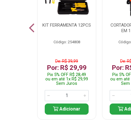
 INOX WALK
KIT FERRAMENTA 12PCS
CORTADOR
ED511413
EM 1
: 250455
Código: 254808
Código
$ 24,99
De: R$ 39,99
De: R
R$ 14,99
Por: R$ 29,99
Por: R
FF R$ 14,24
Pix 5% OFF R$ 28,49
Pix 5% OF
 1x R$ 14,99
ou em até 1x R$ 29,99
ou em até 
 Juros
Sem Juros
Sem 
icionar
Adicionar
Adi