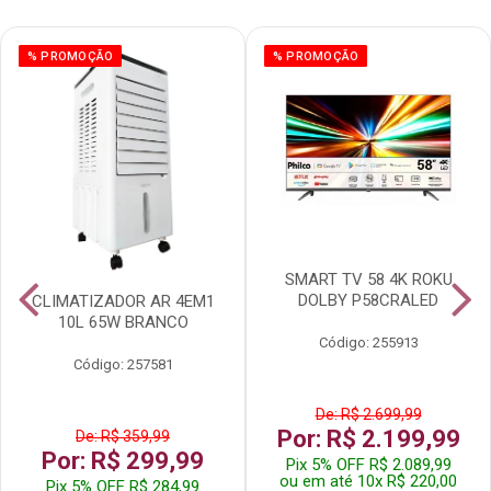
% PROMOÇÃO
% PROMOÇÃO
SMART TV 58 4K ROKU
DOLBY P58CRALED
CLIMATIZADOR AR 4EM1
10L 65W BRANCO
Código: 255913
Código: 257581
De: R$ 2.699,99
Por: R$ 2.199,99
De: R$ 359,99
Por: R$ 299,99
Pix 5% OFF R$ 2.089,99
ou em até 10x R$ 220,00
Pix 5% OFF R$ 284,99