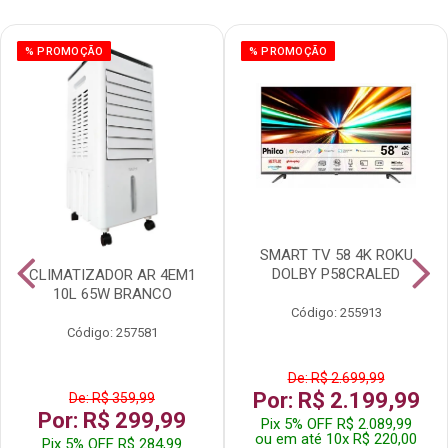
% PROMOÇÃO
% PROMOÇÃO
SMART TV 58 4K ROKU
DOLBY P58CRALED
CLIMATIZADOR AR 4EM1
10L 65W BRANCO
Código: 255913
Código: 257581
De: R$ 2.699,99
Por: R$ 2.199,99
De: R$ 359,99
Por: R$ 299,99
Pix 5% OFF R$ 2.089,99
ou em até 10x R$ 220,00
Pix 5% OFF R$ 284,99