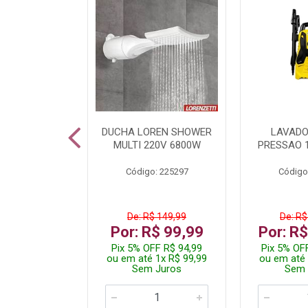
A LED TKL
DUCHA LOREN SHOWER
LAVADO
W 6500K
MULTI 220V 6800W
PRESSAO 
: 236917
Código: 225297
Código
R$ 4,99
De: R$ 149,99
De: R$
R$ 3,99
Por: R$ 99,99
Por: R
FF R$ 3,79
Pix 5% OFF R$ 94,99
Pix 5% OF
 1x R$ 3,99
ou em até 1x R$ 99,99
ou em até 
 Juros
Sem Juros
Sem 