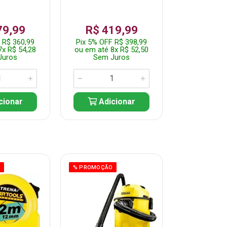
79,99
R$ 419,99
R$ 35
 R$ 360,99
Pix 5% OFF R$ 398,99
Pix 5% OFF
7x R$ 54,28
ou em até 8x R$ 52,50
ou em até 7
Juros
Sem Juros
Sem J
cionar
Adicionar
Adic
O
% PROMOÇÃO
% PROMOÇÃO