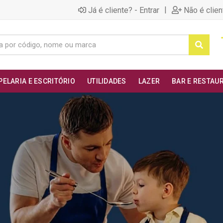
|
Já é cliente? - Entrar
Não é clien
PELARIA E ESCRITÓRIO
UTILIDADES
LAZER
BAR E RESTAU