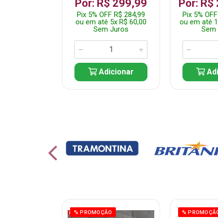
 1.349,99
Por: R$ 299,99
Por: R$
 R$ 1.282,49
Pix 5% OFF R$ 284,99
Pix 5% OFF
10x R$ 135,00
ou em até 5x R$ 60,00
ou em até 1
 Juros
Sem Juros
Sem 
icionar
Adicionar
Adi
ÃO
% PROMOÇÃO
% PROMOÇÃ