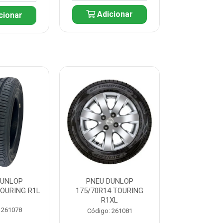
Adicionar
cionar
Adic
DUNLOP
PNEU DUNLOP
PNEU D
TOURING R1L
175/70R14 TOURING
175/70R13 T
R1XL
 261078
Código:
Código: 261081