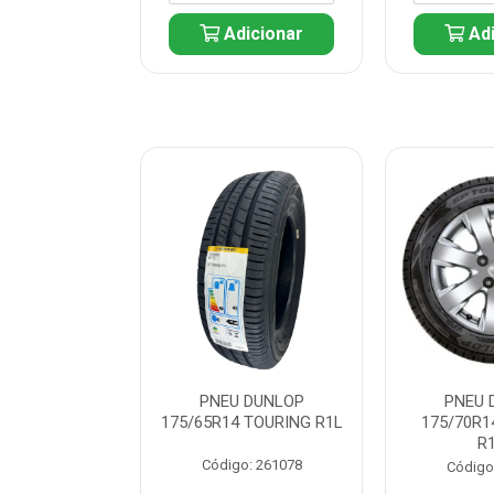
icionar
Adicionar
Adi
 DUNLOP
PNEU DUNLOP
PNEU 
 TOURING R1L
175/65R14 TOURING R1L
175/70R1
R
: 261082
Código: 261078
Código