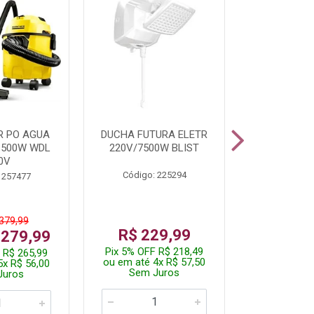
R PO AGUA
DUCHA FUTURA ELETR
PARAFUSADE
1500W WDL
220V/7500W BLIST
BATE
0V
Código: 225294
Código:
 257477
 379,99
De: R$
R$ 229,99
 279,99
Por: R$
Pix 5% OFF R$ 218,49
 R$ 265,99
Pix 5% OFF
ou em até 4x R$ 57,50
5x R$ 56,00
ou em até 1
Sem Juros
Juros
Sem J