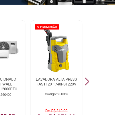
% PROMOÇÃO
ICIONADO
LAVADORA ALTA PRESS
CLIMATIZ
HI WALL
FAST120 1740PSI 220V
JUMBO 75L
 12000BTU
Código: 258962
Código:
 260400
De: R$ 349,99