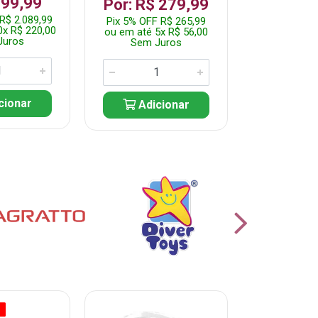
199,99
R$ 1.2
Por: R$ 279,99
R$ 2.089,99
Pix 5% OFF 
Pix 5% OFF R$ 265,99
0x R$ 220,00
ou em até 10
ou em até 5x R$ 56,00
Juros
Sem J
Sem Juros
cionar
Adic
Adicionar
O
% PROMOÇÃO