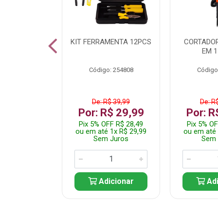
 INOX WALK
KIT FERRAMENTA 12PCS
CORTADOR
ED511413
EM 1
: 250455
Código: 254808
Código
$ 24,99
De: R$ 39,99
De: R
R$ 14,99
Por: R$ 29,99
Por: R
FF R$ 14,24
Pix 5% OFF R$ 28,49
Pix 5% OF
 1x R$ 14,99
ou em até 1x R$ 29,99
ou em até 
 Juros
Sem Juros
Sem 
icionar
Adicionar
Adi