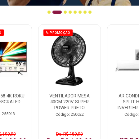
O
% PROMOÇÃO
58 4K ROKU
VENTILADOR MESA
AR COND
58CRALED
40CM 220V SUPER
SPLIT 
POWER PRETO
INVERTER
: 255913
Código: 250622
Código:
2.699,99
De: R$ 189,99