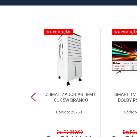
ÃO
% PROMOÇÃO
% PROMOÇÃ
 43 FULL HD
CLIMATIZADOR AR 4EM1
SMART TV 
LBY P43CRA
10L 65W BRANCO
DOLBY P
: 256519
Código: 257581
Código
 1.599,99
De: R$ 359,99
De: R$ 