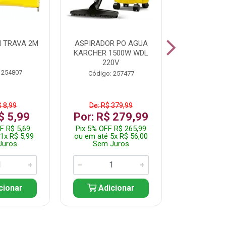
 TRAVA 2M
ASPIRADOR PO AGUA
KIT FERRAM
KARCHER 1500W WDL
220V
 254807
Código:
Código: 257477
$ 8,99
De: R$ 379,99
De: R$
$ 5,99
Por: R$ 279,99
Por: R$
F R$ 5,69
Pix 5% OFF R$ 265,99
Pix 5% OFF
1x R$ 5,99
ou em até 5x R$ 56,00
ou em até 1
Juros
Sem Juros
Sem J
cionar
Adicionar
Adic