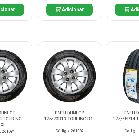
cionar
Adicionar
Adi
DUNLOP
PNEU DUNLOP
PNEU 
4 TOURING
175/70R13 TOURING R1L
175/65R14 
1XL
Código: 261082
Código:
: 261081