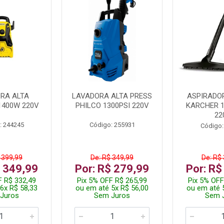
RA ALTA
LAVADORA ALTA PRESS
ASPIRADO
1400W 220V
PHILCO 1300PSI 220V
KARCHER 
22
: 244245
Código: 255931
Código:
 399,99
De: R$ 349,99
De: R$
$ 349,99
Por: R$ 279,99
Por: R$
F R$ 332,49
Pix 5% OFF R$ 265,99
Pix 5% OFF
6x R$ 58,33
ou em até 5x R$ 56,00
ou em até 
Juros
Sem Juros
Sem 