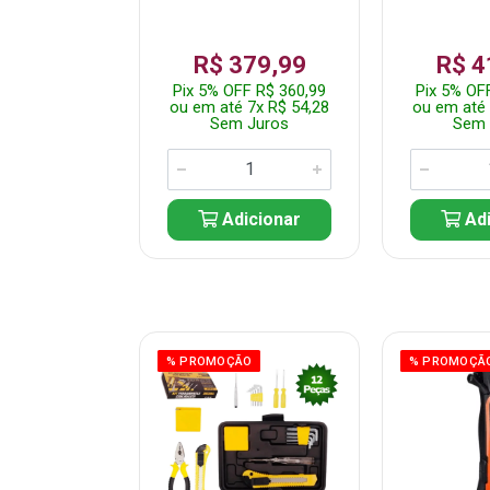
359,99
R$ 379,99
R$ 4
F R$ 341,99
Pix 5% OFF R$ 360,99
Pix 5% OF
 7x R$ 51,43
ou em até 7x R$ 54,28
ou em até 
 Juros
Sem Juros
Sem 
icionar
Adicionar
Adi
ÃO
% PROMOÇÃO
% PROMOÇÃ