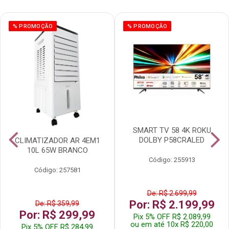
% PROMOÇÃO
% PROMOÇÃO
SMART TV 58 4K ROKU
DOLBY P58CRALED
CLIMATIZADOR AR 4EM1
10L 65W BRANCO
Código: 255913
Código: 257581
De: R$ 2.699,99
Por: R$ 2.199,99
De: R$ 359,99
Por: R$ 299,99
Pix 5% OFF R$ 2.089,99
ou em até 10x R$ 220,00
Pix 5% OFF R$ 284,99