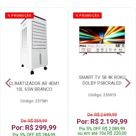
% PROMOÇÃO
% PROMOÇÃO
SMART TV 58 4K ROKU
DOLBY P58CRALED
CLIMATIZADOR AR 4EM1
10L 65W BRANCO
Código: 255913
Código: 257581
De: R$ 2.699,99
Por: R$ 2.199,99
De: R$ 359,99
Por: R$ 299,99
Pix 5% OFF R$ 2.089,99
ou em até 10x R$ 220,00
Pix 5% OFF R$ 284,99