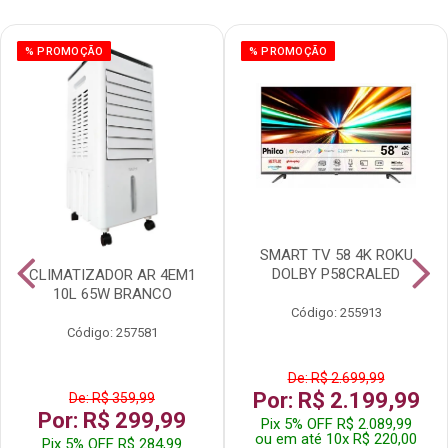
% PROMOÇÃO
% PROMOÇÃO
SMART TV 58 4K ROKU
DOLBY P58CRALED
CLIMATIZADOR AR 4EM1
10L 65W BRANCO
Código: 255913
Código: 257581
De: R$ 2.699,99
Por: R$ 2.199,99
De: R$ 359,99
Por: R$ 299,99
Pix 5% OFF R$ 2.089,99
ou em até 10x R$ 220,00
Pix 5% OFF R$ 284,99