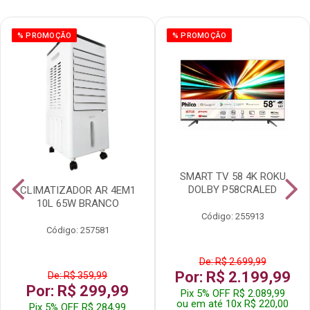
% PROMOÇÃO
% PROMOÇÃO
SMART TV 58 4K ROKU
DOLBY P58CRALED
CLIMATIZADOR AR 4EM1
10L 65W BRANCO
Código: 255913
Código: 257581
De: R$ 2.699,99
Por: R$ 2.199,99
De: R$ 359,99
Por: R$ 299,99
Pix 5% OFF R$ 2.089,99
ou em até 10x R$ 220,00
Pix 5% OFF R$ 284,99