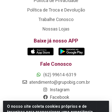
Política de Privacidade
Política de Troca e Devolução
Trabalhe Conosco
Nossas Lojas
Baixe já nosso APP
Fale Conosco
(62) 99614-6319
atendimento@grupobig.com.br
Instagram
Facebook
O nosso site coleta cookies próprios e de
Formas de Pagamento
terceiros para proporcionar uma experiência