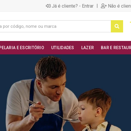
|
Já é cliente? - Entrar
Não é clien
PELARIA E ESCRITÓRIO
UTILIDADES
LAZER
BAR E RESTAU