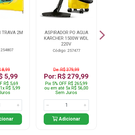
 TRAVA 2M
ASPIRADOR PO AGUA
KIT FERRAM
KARCHER 1500W WDL
220V
 254807
Código:
Código: 257477
$ 8,99
De: R$ 379,99
De: R$
$ 5,99
Por: R$ 279,99
Por: R$
F R$ 5,69
Pix 5% OFF R$ 265,99
Pix 5% OFF
1x R$ 5,99
ou em até 5x R$ 56,00
ou em até 1
Juros
Sem Juros
Sem J
cionar
Adicionar
Adic