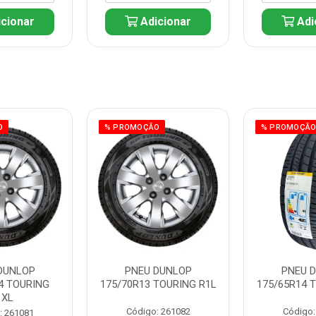
cionar
Adicionar
Adi
O
% PROMOÇÃO
% PROMOÇÃ
DUNLOP
PNEU DUNLOP
PNEU 
4 TOURING
175/70R13 TOURING R1L
175/65R14 
1XL
Código: 261082
Código:
: 261081