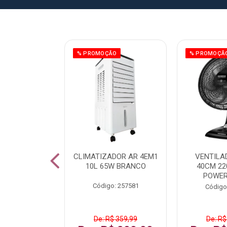
ÃO
% PROMOÇÃO
% PROMOÇÃ
 43 FULL HD
CLIMATIZADOR AR 4EM1
VENTILA
LBY P43CRA
10L 65W BRANCO
40CM 22
POWER
: 256519
Código: 257581
Código
 1.599,99
De: R$ 359,99
De: R$