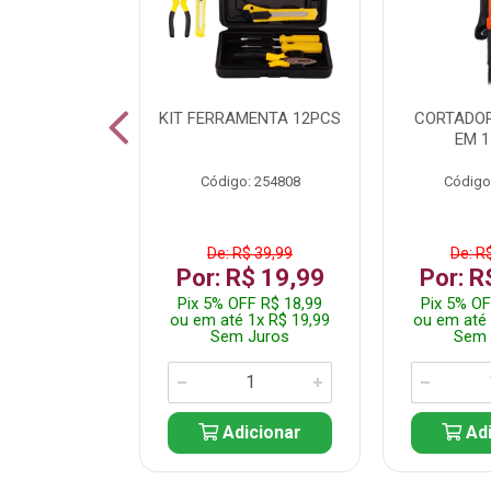
 INOX WALK
KIT FERRAMENTA 12PCS
CORTADOR
ED511413
EM 1
: 250455
Código: 254808
Código
$ 24,99
De: R$ 39,99
De: R
R$ 14,99
Por: R$ 19,99
Por: R
FF R$ 14,24
Pix 5% OFF R$ 18,99
Pix 5% OF
 1x R$ 14,99
ou em até 1x R$ 19,99
ou em até 
 Juros
Sem Juros
Sem 
icionar
Adicionar
Adi