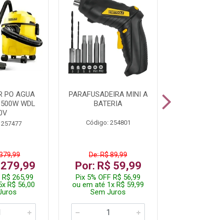
R PO AGUA
PARAFUSADEIRA MINI A
KIT FERRAM
1500W WDL
BATERIA
0V
Código: 254801
Código:
 257477
 379,99
De: R$ 89,99
De: R$
 279,99
Por: R$ 59,99
Por: R$
 R$ 265,99
Pix 5% OFF R$ 56,99
Pix 5% OFF
5x R$ 56,00
ou em até 1x R$ 59,99
ou em até 1
Juros
Sem Juros
Sem J