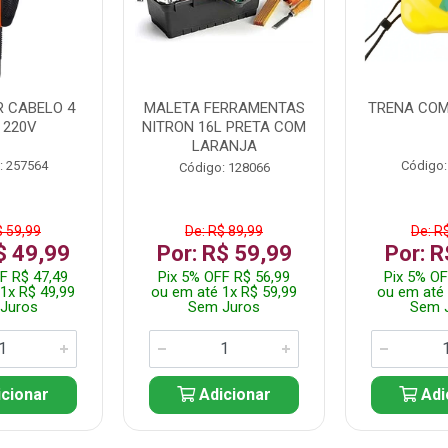
 CABELO 4
MALETA FERRAMENTAS
TRENA COM
 220V
NITRON 16L PRETA COM
LARANJA
: 257564
Código:
Código: 128066
$ 59,99
De: R$ 89,99
De: R
$ 49,99
Por: R$ 59,99
Por: R
F R$ 47,49
Pix 5% OFF R$ 56,99
Pix 5% OF
1x R$ 49,99
ou em até 1x R$ 59,99
ou em até 
Juros
Sem Juros
Sem 
cionar
Adicionar
Adi