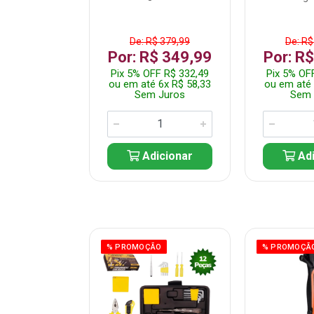
$ 359,99
De: R$ 379,99
De: R$
$ 299,99
Por: R$ 349,99
Por: R
F R$ 284,99
Pix 5% OFF R$ 332,49
Pix 5% OF
 5x R$ 60,00
ou em até 6x R$ 58,33
ou em até 
 Juros
Sem Juros
Sem 
icionar
Adicionar
Adi
ÃO
% PROMOÇÃO
% PROMOÇÃ