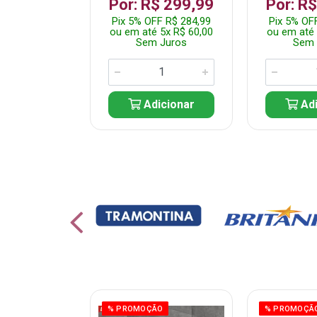
 1.349,99
Por: R$ 299,99
Por: R
 R$ 1.282,49
Pix 5% OFF R$ 284,99
Pix 5% OF
10x R$ 135,00
ou em até 5x R$ 60,00
ou em até 
 Juros
Sem Juros
Sem 
icionar
Adicionar
Adi
% PROMOÇÃO
% PROMOÇÃ