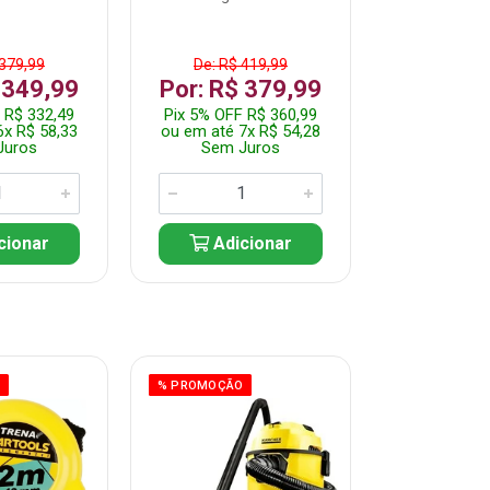
 379,99
De: R$ 419,99
De: R$ 
 349,99
Por: R$ 379,99
Por: R$
 R$ 332,49
Pix 5% OFF R$ 360,99
Pix 5% OFF
6x R$ 58,33
ou em até 7x R$ 54,28
ou em até 5
Juros
Sem Juros
Sem J
cionar
Adicionar
Adic
O
% PROMOÇÃO
% PROMOÇÃO