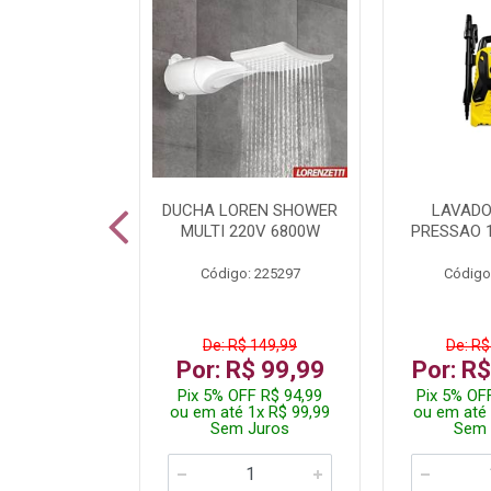
TURA ELETR
DUCHA LOREN SHOWER
LAVADO
00W BLIST
MULTI 220V 6800W
PRESSAO 
: 225294
Código: 225297
Código
De: R$ 149,99
De: R$
229,99
Por: R$ 99,99
Por: R
F R$ 218,49
Pix 5% OFF R$ 94,99
Pix 5% OF
 4x R$ 57,50
ou em até 1x R$ 99,99
ou em até 
 Juros
Sem Juros
Sem 