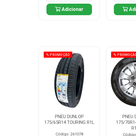
icionar
Adicionar
Adi
ÃO
% PROMOÇÃO
% PROMOÇÃ
 DUNLOP
PNEU DUNLOP
PNEU 
 TOURING R1L
175/65R14 TOURING R1L
175/70R1
R
: 261082
Código: 261078
Código