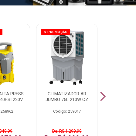
O
% PROMOÇÃO
% PROMOÇÃO
ALTA PRESS
CLIMATIZADOR AR
AR CONDI
40PSI 220V
JUMBO 75L 210W CZ
SPLIT H
INVERTER
 258962
Código: 259017
Código:
 349,99
De: R$ 1.299,99
De: R$ 1