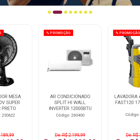
O
% PROMOÇÃO
% PROMOÇÃ
DOR MESA
AR CONDICIONADO
LAVADORA 
0V SUPER
SPLIT HI WALL
FAST120 17
 PRETO
INVERTER 12000BTU
Código:
: 250622
Código: 260400
 189,99
De: R$ 2.199,99
De: R$