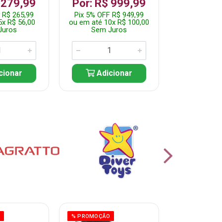
 279,99
Por: R$ 999,99
Por: R$ 
 R$ 265,99
Pix 5% OFF R$ 949,99
Pix 5% OFF 
5x R$ 56,00
ou em até 10x R$ 100,00
ou em até 10
Juros
Sem Juros
Sem J
cionar
Adicionar
Adic
O
% PROMOÇÃO
% PROMOÇÃO