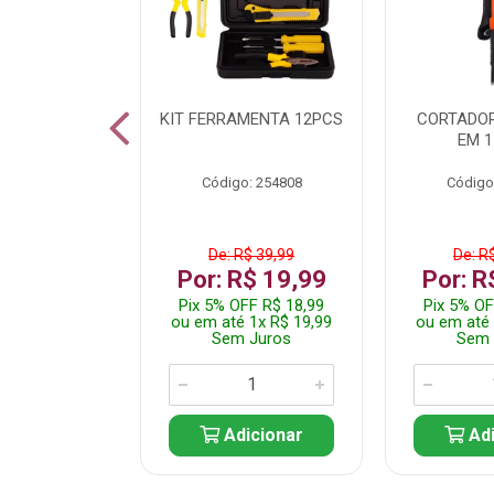
 INOX WALK
KIT FERRAMENTA 12PCS
CORTADOR
ED511413
EM 1
: 250455
Código: 254808
Código
$ 24,99
De: R$ 39,99
De: R
R$ 14,99
Por: R$ 19,99
Por: R
FF R$ 14,24
Pix 5% OFF R$ 18,99
Pix 5% OF
 1x R$ 14,99
ou em até 1x R$ 19,99
ou em até 
 Juros
Sem Juros
Sem 
icionar
Adicionar
Adi