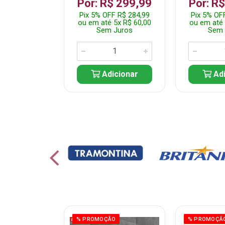
 1.349,99
Por: R$ 299,99
Por: R
 R$ 1.282,49
Pix 5% OFF R$ 284,99
Pix 5% OF
10x R$ 135,00
ou em até 5x R$ 60,00
ou em até 
 Juros
Sem Juros
Sem 
icionar
Adicionar
Adi
% PROMOÇÃO
% PROMOÇÃ