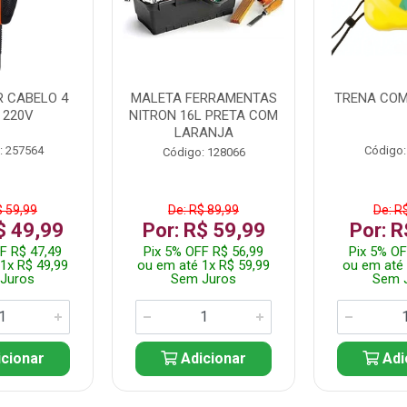
 CABELO 4
MALETA FERRAMENTAS
TRENA COM
 220V
NITRON 16L PRETA COM
LARANJA
: 257564
Código:
Código: 128066
$ 59,99
De: R$ 89,99
De: R
$ 49,99
Por: R$ 59,99
Por: R
F R$ 47,49
Pix 5% OFF R$ 56,99
Pix 5% OF
1x R$ 49,99
ou em até 1x R$ 59,99
ou em até 
Juros
Sem Juros
Sem 
cionar
Adicionar
Adi