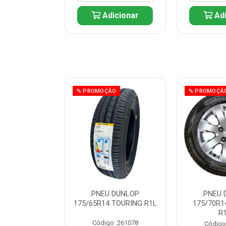
icionar
Adicionar
Adi
ÃO
% PROMOÇÃO
% PROMOÇÃ
 DUNLOP
PNEU DUNLOP
PNEU 
 TOURING R1L
175/65R14 TOURING R1L
175/70R1
R
: 261082
Código: 261078
Código