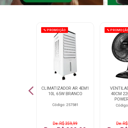
ÃO
% PROMOÇÃO
% PROMOÇÃ
 43 FULL HD
CLIMATIZADOR AR 4EM1
VENTILA
LBY P43CRA
10L 65W BRANCO
40CM 22
POWER
: 256519
Código: 257581
Código
 1.599,99
De: R$ 359,99
De: R$