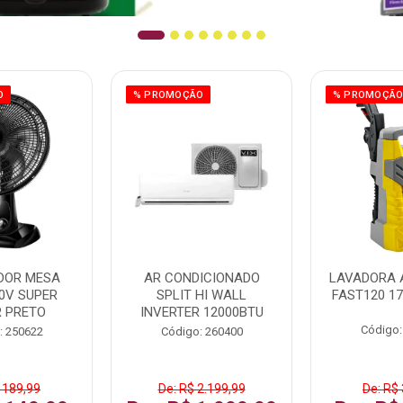
O
% PROMOÇÃO
% PROMOÇÃ
DOR MESA
AR CONDICIONADO
LAVADORA 
0V SUPER
SPLIT HI WALL
FAST120 17
 PRETO
INVERTER 12000BTU
Código:
: 250622
Código: 260400
 189,99
De: R$ 2.199,99
De: R$