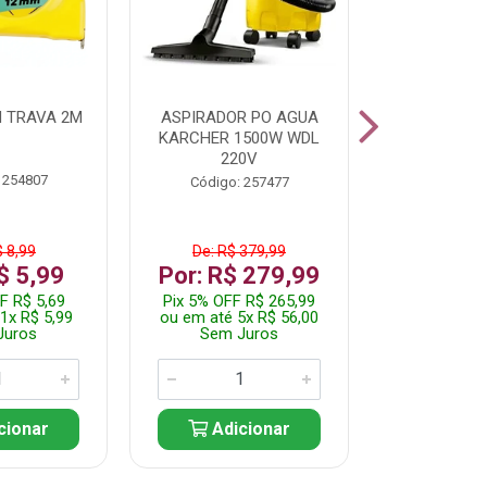
 TRAVA 2M
ASPIRADOR PO AGUA
KIT FERRAM
KARCHER 1500W WDL
220V
 254807
Código:
Código: 257477
$ 8,99
De: R$ 379,99
De: R$
$ 5,99
Por: R$ 279,99
Por: R$
F R$ 5,69
Pix 5% OFF R$ 265,99
Pix 5% OFF
1x R$ 5,99
ou em até 5x R$ 56,00
ou em até 1
Juros
Sem Juros
Sem J
cionar
Adicionar
Adic