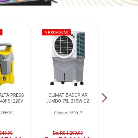
O
% PROMOÇÃO
% PROMOÇÃO
ALTA PRESS
CLIMATIZADOR AR
AR CONDI
40PSI 220V
JUMBO 75L 210W CZ
SPLIT H
INVERTER
 258962
Código: 259017
Código:
 349,99
De: R$ 1.299,99
De: R$ 1