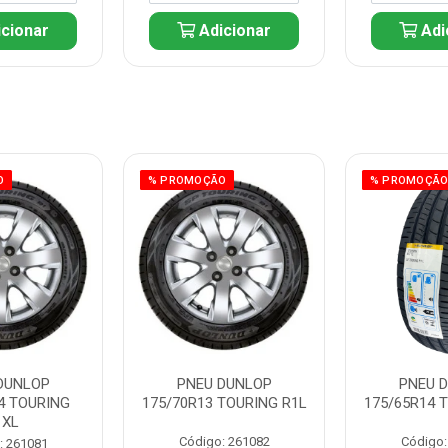
cionar
Adicionar
Adi
O
% PROMOÇÃO
% PROMOÇÃ
DUNLOP
PNEU DUNLOP
PNEU 
4 TOURING
175/70R13 TOURING R1L
175/65R14 
1XL
Código: 261082
Código:
: 261081