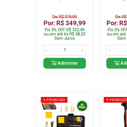
$ 359,99
De: R$ 379,99
De: R$
$ 299,99
Por: R$ 349,99
Por: R
F R$ 284,99
Pix 5% OFF R$ 332,49
Pix 5% OF
 5x R$ 60,00
ou em até 6x R$ 58,33
ou em até 
 Juros
Sem Juros
Sem 
icionar
Adicionar
Adi
ÃO
% PROMOÇÃO
% PROMOÇÃ