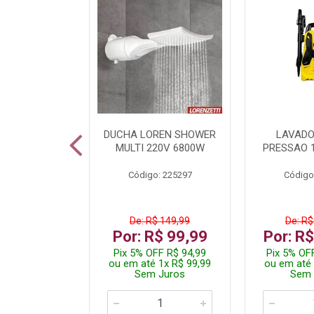
TURA ELETR
DUCHA LOREN SHOWER
LAVADO
00W BLIST
MULTI 220V 6800W
PRESSAO 
: 225294
Código: 225297
Código
De: R$ 149,99
De: R$
229,99
Por: R$ 99,99
Por: R
F R$ 218,49
Pix 5% OFF R$ 94,99
Pix 5% OF
 4x R$ 57,50
ou em até 1x R$ 99,99
ou em até 
 Juros
Sem Juros
Sem 