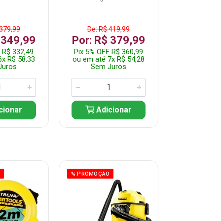
 379,99
De: R$ 419,99
De: R$ 
 349,99
Por: R$ 379,99
Por: R$
 R$ 332,49
Pix 5% OFF R$ 360,99
Pix 5% OFF
6x R$ 58,33
ou em até 7x R$ 54,28
ou em até 5
Juros
Sem Juros
Sem J
cionar
Adicionar
Adic
O
% PROMOÇÃO
% PROMOÇÃO