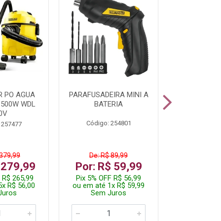
R PO AGUA
PARAFUSADEIRA MINI A
KIT FERRAM
1500W WDL
BATERIA
0V
Código: 254801
Código:
 257477
 379,99
De: R$ 89,99
De: R$
 279,99
Por: R$ 59,99
Por: R$
 R$ 265,99
Pix 5% OFF R$ 56,99
Pix 5% OFF
5x R$ 56,00
ou em até 1x R$ 59,99
ou em até 1
Juros
Sem Juros
Sem J