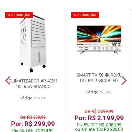
% PROMOÇÃO
% PROMOÇÃO
SMART TV 58 4K ROKU
DOLBY P58CRALED
CLIMATIZADOR AR 4EM1
10L 65W BRANCO
Código: 255913
Código: 257581
De: R$ 2.699,99
Por: R$ 2.199,99
De: R$ 359,99
Por: R$ 299,99
Pix 5% OFF R$ 2.089,99
ou em até 10x R$ 220,00
Pix 5% OFF R$ 284,99