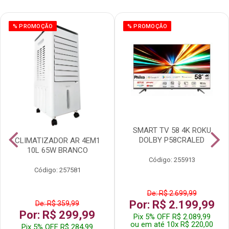
% PROMOÇÃO
% PROMOÇÃO
SMART TV 58 4K ROKU
DOLBY P58CRALED
CLIMATIZADOR AR 4EM1
10L 65W BRANCO
Código: 255913
Código: 257581
De: R$ 2.699,99
Por: R$ 2.199,99
De: R$ 359,99
Por: R$ 299,99
Pix 5% OFF R$ 2.089,99
ou em até 10x R$ 220,00
Pix 5% OFF R$ 284,99