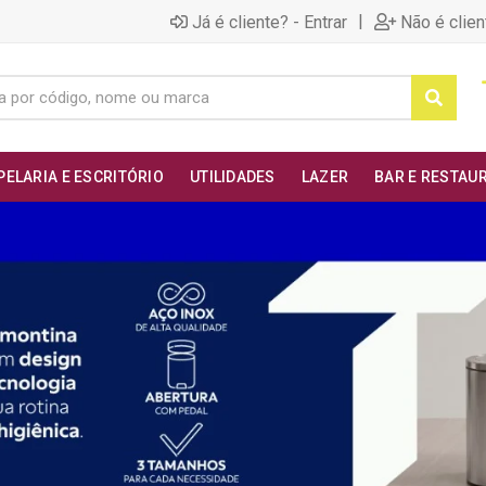
|
Já é cliente? - Entrar
Não é clien
PELARIA E ESCRITÓRIO
UTILIDADES
LAZER
BAR E RESTAU