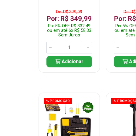
$ 359,99
De: R$ 379,99
De: R$
$ 299,99
Por: R$ 349,99
Por: R
F R$ 284,99
Pix 5% OFF R$ 332,49
Pix 5% OF
 5x R$ 60,00
ou em até 6x R$ 58,33
ou em até 
 Juros
Sem Juros
Sem 
icionar
Adicionar
Adi
ÃO
% PROMOÇÃO
% PROMOÇÃ