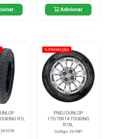
cionar
Adicionar
Adic
O
% PROMOÇÃO
% PROMOÇÃO
DUNLOP
PNEU DUNLOP
PNEU D
TOURING R1L
175/70R14 TOURING
175/70R13 T
R1XL
 261078
Código:
Código: 261081