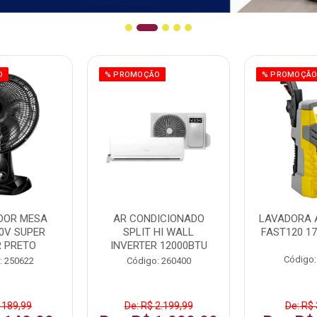
O
% PROMOÇÃO
% PROMOÇÃ
DOR MESA
AR CONDICIONADO
LAVADORA 
0V SUPER
SPLIT HI WALL
FAST120 17
 PRETO
INVERTER 12000BTU
Código:
: 250622
Código: 260400
 189,99
De: R$ 2.199,99
De: R$