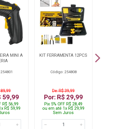
IRA MINI A
KIT FERRAMENTA 12PCS
PARAFUSADE
ERIA
STARTOOLS
 254801
Código: 254808
Código:
 89,99
De: R$ 39,99
De: R$ 
$ 59,99
Por: R$ 29,99
Por: R$
F R$ 56,99
Pix 5% OFF R$ 28,49
Pix 5% OFF
1x R$ 59,99
ou em até 1x R$ 29,99
ou em até 3
Juros
Sem Juros
Sem J