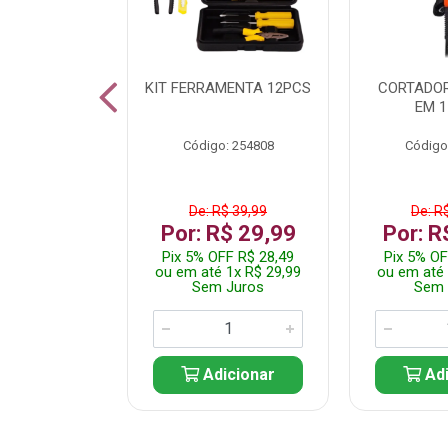
 INOX WALK
KIT FERRAMENTA 12PCS
CORTADOR
ED511413
EM 1
: 250455
Código: 254808
Código
$ 24,99
De: R$ 39,99
De: R
R$ 14,99
Por: R$ 29,99
Por: R
FF R$ 14,24
Pix 5% OFF R$ 28,49
Pix 5% OF
 1x R$ 14,99
ou em até 1x R$ 29,99
ou em até 
 Juros
Sem Juros
Sem 
icionar
Adicionar
Adi