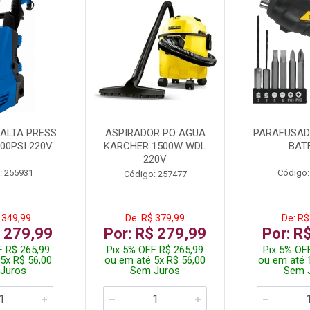
ALTA PRESS
ASPIRADOR PO AGUA
PARAFUSADE
00PSI 220V
KARCHER 1500W WDL
BAT
220V
: 255931
Código:
Código: 257477
 349,99
De: R$ 379,99
De: R$
$ 279,99
Por: R$ 279,99
Por: R
F R$ 265,99
Pix 5% OFF R$ 265,99
Pix 5% OF
5x R$ 56,00
ou em até 5x R$ 56,00
ou em até 
Juros
Sem Juros
Sem 