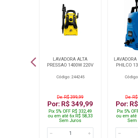
TURA ELETR
LAVADORA ALTA
LAVADORA 
00W BLIST
PRESSAO 1400W 220V
PHILCO 13
: 225294
Código: 244245
Código
De: R$ 399,99
De: R$
229,99
Por: R$ 349,99
Por: R
F R$ 218,49
Pix 5% OFF R$ 332,49
Pix 5% OF
 4x R$ 57,50
ou em até 6x R$ 58,33
ou em até 
 Juros
Sem Juros
Sem 