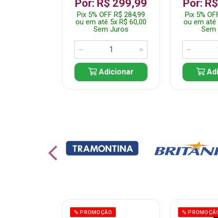
 1.349,99
Por: R$ 299,99
Por: R
 R$ 1.282,49
Pix 5% OFF R$ 284,99
Pix 5% OF
10x R$ 135,00
ou em até 5x R$ 60,00
ou em até 
 Juros
Sem Juros
Sem 
icionar
Adicionar
Adi
% PROMOÇÃO
% PROMOÇÃ