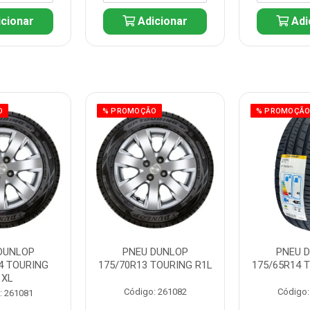
cionar
Adicionar
Adi
O
% PROMOÇÃO
% PROMOÇÃ
DUNLOP
PNEU DUNLOP
PNEU 
4 TOURING
175/70R13 TOURING R1L
175/65R14 
1XL
Código: 261082
Código:
: 261081