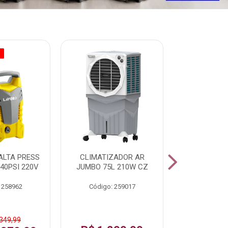
O
% PROMOÇÃO
ALTA PRESS
CLIMATIZADOR AR
AR CONDI
40PSI 220V
JUMBO 75L 210W CZ
SPLIT H
INVERTER
 258962
Código: 259017
Código:
 349,99
De: R$ 1