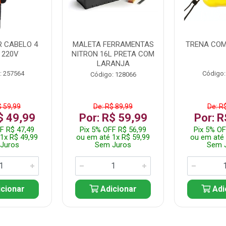
 CABELO 4
MALETA FERRAMENTAS
TRENA COM
 220V
NITRON 16L PRETA COM
LARANJA
: 257564
Código:
Código: 128066
$ 59,99
De: R$ 89,99
De: R
$ 49,99
Por: R$ 59,99
Por: R
F R$ 47,49
Pix 5% OFF R$ 56,99
Pix 5% OF
1x R$ 49,99
ou em até 1x R$ 59,99
ou em até 
Juros
Sem Juros
Sem 
cionar
Adicionar
Adi