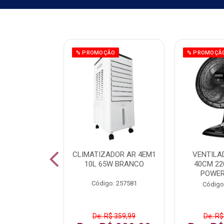
ÃO
% PROMOÇÃO
% PROMOÇÃ
 43 FULL HD
CLIMATIZADOR AR 4EM1
VENTILA
LBY P43CRA
10L 65W BRANCO
40CM 22
POWER
: 256519
Código: 257581
Código
 1.599,99
De: R$ 359,99
De: R$