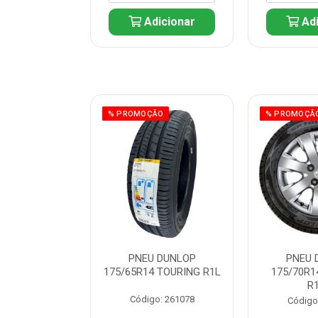
icionar
Adicionar
Adi
ÃO
% PROMOÇÃO
% PROMOÇÃ
 DUNLOP
PNEU DUNLOP
PNEU 
 TOURING R1L
175/65R14 TOURING R1L
175/70R1
R
: 261082
Código: 261078
Código