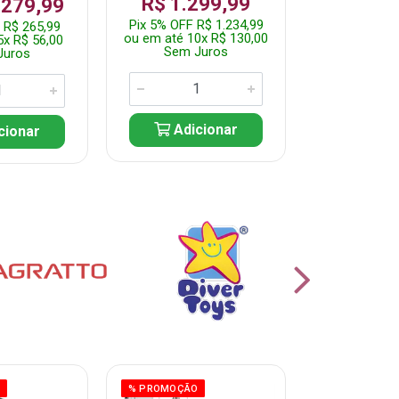
R$ 1.299,99
 279,99
Por: R$ 
Pix 5% OFF R$ 1.234,99
 R$ 265,99
Pix 5% OFF 
ou em até 10x R$ 130,00
5x R$ 56,00
ou em até 10
Sem Juros
Juros
Sem J
Adicionar
cionar
Adic
O
% PROMOÇÃO
% PROMOÇÃO