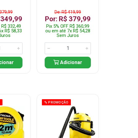
 379,99
De: R$ 419,99
De: R$ 
 349,99
Por: R$ 379,99
Por: R$
 R$ 332,49
Pix 5% OFF R$ 360,99
Pix 5% OFF
6x R$ 58,33
ou em até 7x R$ 54,28
ou em até 5
Juros
Sem Juros
Sem J
cionar
Adicionar
Adic
O
% PROMOÇÃO
% PROMOÇÃO