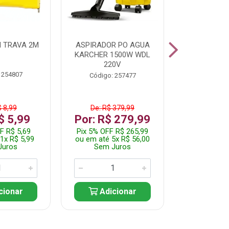
 TRAVA 2M
ASPIRADOR PO AGUA
KIT FERRAM
KARCHER 1500W WDL
220V
 254807
Código:
Código: 257477
$ 8,99
De: R$ 379,99
De: R$
$ 5,99
Por: R$ 279,99
Por: R$
F R$ 5,69
Pix 5% OFF R$ 265,99
Pix 5% OFF
1x R$ 5,99
ou em até 5x R$ 56,00
ou em até 1
Juros
Sem Juros
Sem J
cionar
Adicionar
Adic