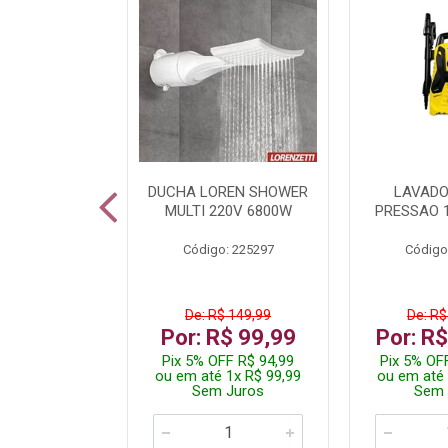
TURA ELETR
DUCHA LOREN SHOWER
LAVADO
00W BLIST
MULTI 220V 6800W
PRESSAO 
: 225294
Código: 225297
Código
De: R$ 149,99
De: R$
229,99
Por: R$ 99,99
Por: R
F R$ 218,49
Pix 5% OFF R$ 94,99
Pix 5% OF
 4x R$ 57,50
ou em até 1x R$ 99,99
ou em até 
 Juros
Sem Juros
Sem 