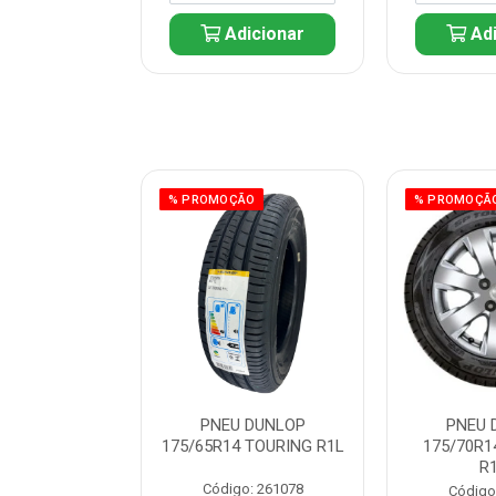
icionar
Adicionar
Adi
ÃO
% PROMOÇÃO
% PROMOÇÃ
 DUNLOP
PNEU DUNLOP
PNEU 
 TOURING R1L
175/65R14 TOURING R1L
175/70R1
R
: 261082
Código: 261078
Código