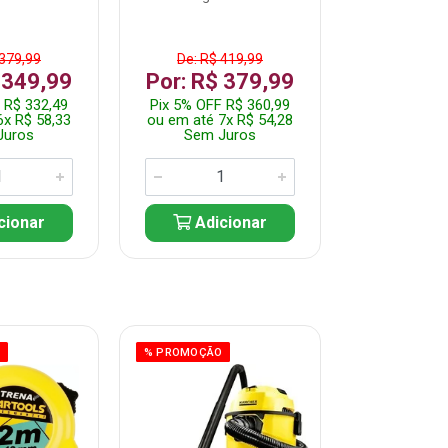
 379,99
De: R$ 419,99
De: R$ 
 349,99
Por: R$ 379,99
Por: R$
 R$ 332,49
Pix 5% OFF R$ 360,99
Pix 5% OFF
6x R$ 58,33
ou em até 7x R$ 54,28
ou em até 5
Juros
Sem Juros
Sem J
cionar
Adicionar
Adic
O
% PROMOÇÃO
% PROMOÇÃO