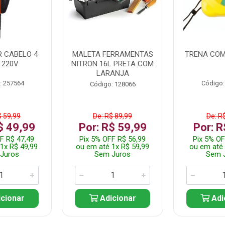
 CABELO 4
MALETA FERRAMENTAS
TRENA COM
 220V
NITRON 16L PRETA COM
LARANJA
: 257564
Código:
Código: 128066
$ 59,99
De: R$ 89,99
De: R
$ 49,99
Por: R$ 59,99
Por: R
F R$ 47,49
Pix 5% OFF R$ 56,99
Pix 5% OF
1x R$ 49,99
ou em até 1x R$ 59,99
ou em até 
Juros
Sem Juros
Sem 
cionar
Adicionar
Adi