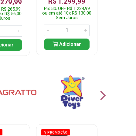
R$ 1.299,99
 279,99
Por: R$ 
Pix 5% OFF R$ 1.234,99
 R$ 265,99
Pix 5% OFF 
ou em até 10x R$ 130,00
5x R$ 56,00
ou em até 10
Sem Juros
Juros
Sem J
Adicionar
cionar
Adic
O
% PROMOÇÃO
% PROMOÇÃO