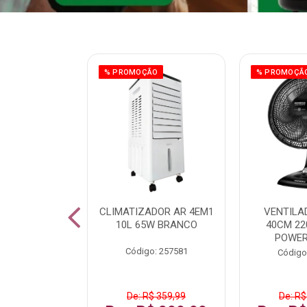
ÃO
% PROMOÇÃO
% PROMOÇÃ
 43 FULL HD
CLIMATIZADOR AR 4EM1
VENTILA
LBY P43CRA
10L 65W BRANCO
40CM 22
POWER
: 256519
Código: 257581
Código
 1.599,99
De: R$ 359,99
De: R$