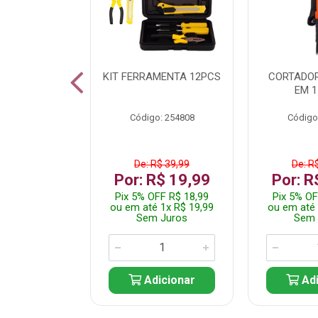
 INOX WALK
KIT FERRAMENTA 12PCS
CORTADOR
ED511413
EM 1
: 250455
Código: 254808
Código
$ 24,99
De: R$ 39,99
De: R
R$ 14,99
Por: R$ 19,99
Por: R
FF R$ 14,24
Pix 5% OFF R$ 18,99
Pix 5% OF
 1x R$ 14,99
ou em até 1x R$ 19,99
ou em até 
 Juros
Sem Juros
Sem 
icionar
Adicionar
Adi