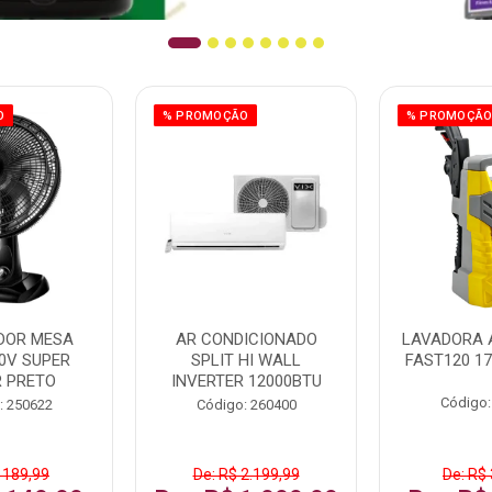
O
% PROMOÇÃO
% PROMOÇÃ
DOR MESA
AR CONDICIONADO
LAVADORA 
0V SUPER
SPLIT HI WALL
FAST120 17
 PRETO
INVERTER 12000BTU
Código:
: 250622
Código: 260400
 189,99
De: R$ 2.199,99
De: R$