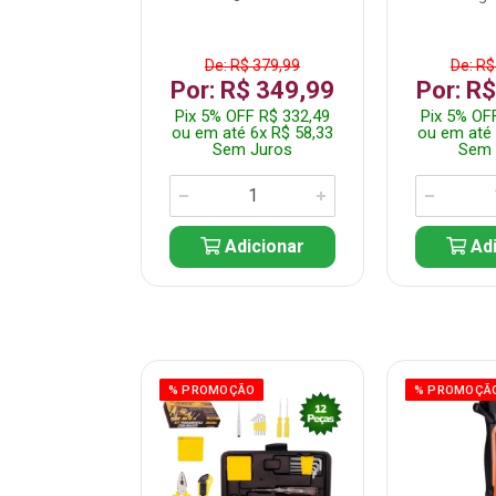
$ 359,99
De: R$ 379,99
De: R$
$ 299,99
Por: R$ 349,99
Por: R
F R$ 284,99
Pix 5% OFF R$ 332,49
Pix 5% OF
 5x R$ 60,00
ou em até 6x R$ 58,33
ou em até 
 Juros
Sem Juros
Sem 
icionar
Adicionar
Adi
ÃO
% PROMOÇÃO
% PROMOÇÃ