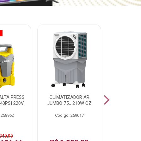
O
% PROMOÇÃO
ALTA PRESS
CLIMATIZADOR AR
AR CONDI
40PSI 220V
JUMBO 75L 210W CZ
SPLIT H
INVERTER
 258962
Código: 259017
Código:
 349,99
De: R$ 1