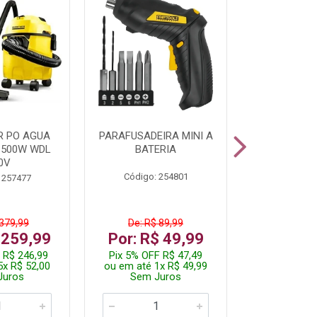
R PO AGUA
PARAFUSADEIRA MINI A
KIT FERRAM
1500W WDL
BATERIA
0V
Código: 254801
Código:
 257477
 379,99
De: R$ 89,99
De: R$
 259,99
Por: R$ 49,99
Por: R$
 R$ 246,99
Pix 5% OFF R$ 47,49
Pix 5% OFF
5x R$ 52,00
ou em até 1x R$ 49,99
ou em até 1
Juros
Sem Juros
Sem J