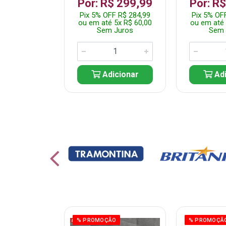
 1.349,99
Por: R$ 299,99
Por: R
 R$ 1.282,49
Pix 5% OFF R$ 284,99
Pix 5% OF
10x R$ 135,00
ou em até 5x R$ 60,00
ou em até 
 Juros
Sem Juros
Sem 
icionar
Adicionar
Adi
% PROMOÇÃO
% PROMOÇÃ