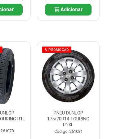
cionar
Adicionar
Adic
O
% PROMOÇÃO
% PROMOÇÃO
DUNLOP
PNEU DUNLOP
PNEU D
TOURING R1L
175/70R14 TOURING
175/70R13 T
R1XL
 261078
Código:
Código: 261081