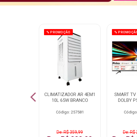
ÃO
% PROMOÇÃO
% PROMOÇÃ
 43 FULL HD
CLIMATIZADOR AR 4EM1
SMART TV 
LBY P43CRA
10L 65W BRANCO
DOLBY P
: 256519
Código: 257581
Código
 1.599,99
De: R$ 359,99
De: R$ 