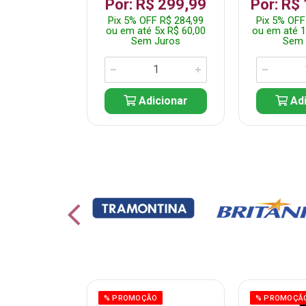
 1.349,99
Por: R$ 299,99
Por: R$
 R$ 1.282,49
Pix 5% OFF R$ 284,99
Pix 5% OFF
10x R$ 135,00
ou em até 5x R$ 60,00
ou em até 1
 Juros
Sem Juros
Sem 
icionar
Adicionar
Adi
ÃO
% PROMOÇÃO
% PROMOÇÃ