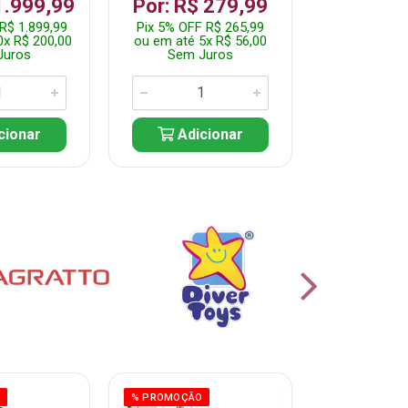
R$ 1.2
1.999,99
Por: R$ 279,99
Pix 5% OFF 
R$ 1.899,99
Pix 5% OFF R$ 265,99
ou em até 10
0x R$ 200,00
ou em até 5x R$ 56,00
Sem J
Juros
Sem Juros
Adic
cionar
Adicionar
O
% PROMOÇÃO
% PROMOÇÃO