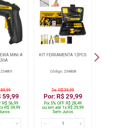
IRA MINI A
KIT FERRAMENTA 12PCS
PARAFUSADE
ERIA
STARTOOLS
 254801
Código: 254808
Código:
 89,99
De: R$ 39,99
De: R$ 
$ 59,99
Por: R$ 29,99
Por: R$
F R$ 56,99
Pix 5% OFF R$ 28,49
Pix 5% OFF
1x R$ 59,99
ou em até 1x R$ 29,99
ou em até 3
Juros
Sem Juros
Sem J