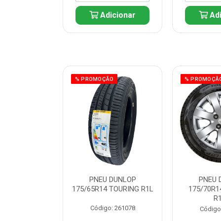
icionar
Adicionar
Adi
ÃO
% PROMOÇÃO
% PROMOÇÃ
 DUNLOP
PNEU DUNLOP
PNEU 
 TOURING R1L
175/65R14 TOURING R1L
175/70R1
R
: 261082
Código: 261078
Código