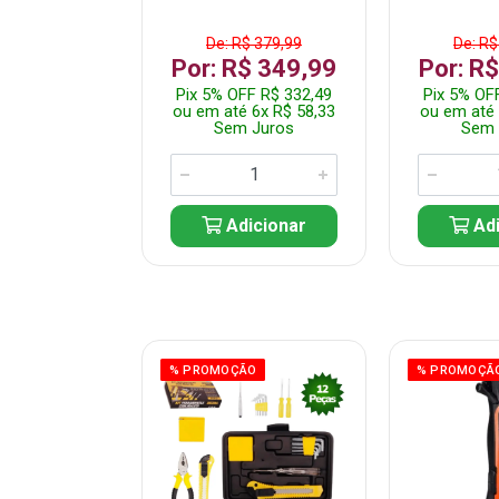
$ 359,99
De: R$ 379,99
De: R$
$ 299,99
Por: R$ 349,99
Por: R
F R$ 284,99
Pix 5% OFF R$ 332,49
Pix 5% OF
 5x R$ 60,00
ou em até 6x R$ 58,33
ou em até 
 Juros
Sem Juros
Sem 
icionar
Adicionar
Adi
ÃO
% PROMOÇÃO
% PROMOÇÃ