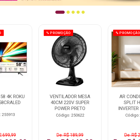
O
% PROMOÇÃO
% PROMOÇÃ
58 4K ROKU
VENTILADOR MESA
AR COND
58CRALED
40CM 220V SUPER
SPLIT 
POWER PRETO
INVERTER
: 255913
Código: 250622
Código:
2.699,99
De: R$ 189,99
De: R$ 