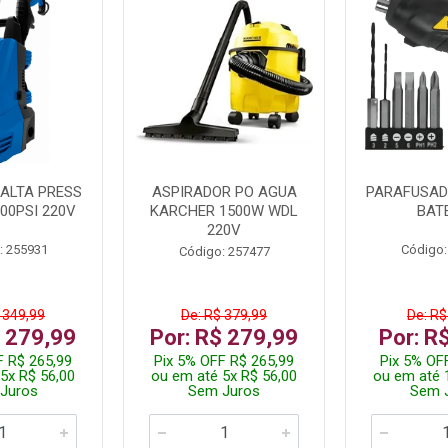
ALTA PRESS
ASPIRADOR PO AGUA
PARAFUSADE
00PSI 220V
KARCHER 1500W WDL
BAT
220V
: 255931
Código:
Código: 257477
 349,99
De: R$ 379,99
De: R$
$ 279,99
Por: R$ 279,99
Por: R
F R$ 265,99
Pix 5% OFF R$ 265,99
Pix 5% OF
5x R$ 56,00
ou em até 5x R$ 56,00
ou em até 
Juros
Sem Juros
Sem 