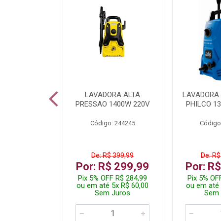
TURA ELETR
LAVADORA ALTA
LAVADORA 
00W BLIST
PRESSAO 1400W 220V
PHILCO 13
: 225294
Código: 244245
Código
$ 229,99
De: R$ 399,99
De: R$
$ 149,99
Por: R$ 299,99
Por: R
F R$ 142,49
Pix 5% OFF R$ 284,99
Pix 5% OF
 2x R$ 75,00
ou em até 5x R$ 60,00
ou em até 
 Juros
Sem Juros
Sem 