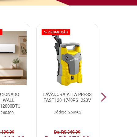
O
% PROMOÇÃO
ICIONADO
LAVADORA ALTA PRESS
CLIMATIZ
HI WALL
FAST120 1740PSI 220V
JUMBO 75L
 12000BTU
Código: 258962
Código:
 260400
2.199,99
De: R$ 349,99