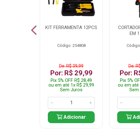
 INOX WALK
KIT FERRAMENTA 12PCS
CORTADOR
ED511413
EM 1
: 250455
Código: 254808
Código
$ 24,99
De: R$ 39,99
De: R
R$ 14,99
Por: R$ 29,99
Por: R
FF R$ 14,24
Pix 5% OFF R$ 28,49
Pix 5% OF
 1x R$ 14,99
ou em até 1x R$ 29,99
ou em até 
 Juros
Sem Juros
Sem 
icionar
Adicionar
Adi