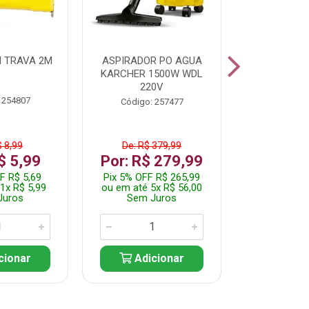
 TRAVA 2M
ASPIRADOR PO AGUA
KIT FERRAM
KARCHER 1500W WDL
220V
 254807
Código:
Código: 257477
$ 8,99
De: R$ 379,99
De: R$
$ 5,99
Por: R$ 279,99
Por: R$
F R$ 5,69
Pix 5% OFF R$ 265,99
Pix 5% OFF
1x R$ 5,99
ou em até 5x R$ 56,00
ou em até 1
Juros
Sem Juros
Sem J
cionar
Adicionar
Adic