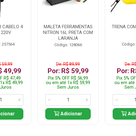
 CABELO 4
MALETA FERRAMENTAS
TRENA COM
 220V
NITRON 16L PRETA COM
LARANJA
: 257564
Código:
Código: 128066
$ 59,99
De: R$ 89,99
De: R
$ 49,99
Por: R$ 59,99
Por: R
F R$ 47,49
Pix 5% OFF R$ 56,99
Pix 5% OF
1x R$ 49,99
ou em até 1x R$ 59,99
ou em até 
Juros
Sem Juros
Sem 
cionar
Adicionar
Adi