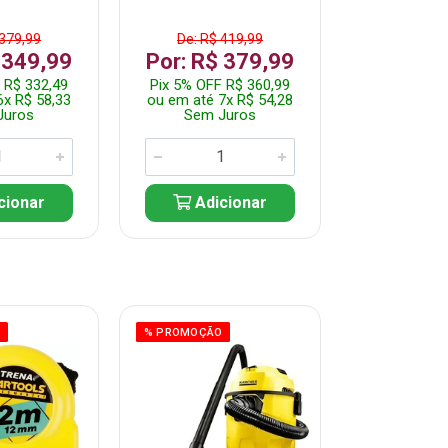
 379,99
De: R$ 419,99
De: R$ 
 349,99
Por: R$ 379,99
Por: R$
 R$ 332,49
Pix 5% OFF R$ 360,99
Pix 5% OFF
6x R$ 58,33
ou em até 7x R$ 54,28
ou em até 5
Juros
Sem Juros
Sem J
cionar
Adicionar
Adic
O
% PROMOÇÃO
% PROMOÇÃO