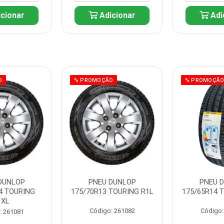
cionar
Adicionar
Adi
O
% PROMOÇÃO
% PROMOÇÃ
DUNLOP
PNEU DUNLOP
PNEU 
4 TOURING
175/70R13 TOURING R1L
175/65R14 
1XL
Código: 261082
Código:
: 261081