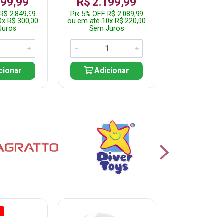
999,99
R$ 2.199,99
Por: R$
R$ 2.849,99
Pix 5% OFF R$ 2.089,99
Pix 5% OFF
0x R$ 300,00
ou em até 10x R$ 220,00
ou em até 5
Juros
Sem Juros
Sem J
cionar
Adicionar
Adic
O
% PROMOÇÃO