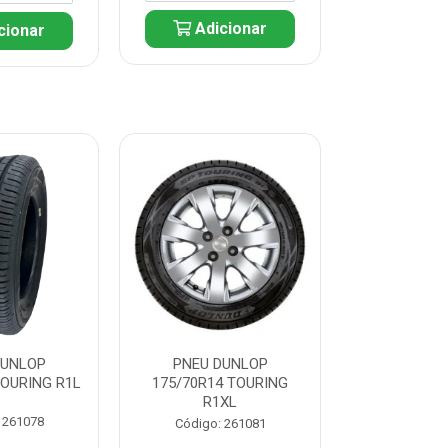
Adicionar
cionar
Adic
DUNLOP
PNEU DUNLOP
PNEU D
TOURING R1L
175/70R14 TOURING
175/70R13 T
R1XL
 261078
Código:
Código: 261081