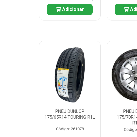
icionar
Adicionar
Adi
 DUNLOP
PNEU DUNLOP
PNEU 
 TOURING R1L
175/65R14 TOURING R1L
175/70R1
R
: 261082
Código: 261078
Código