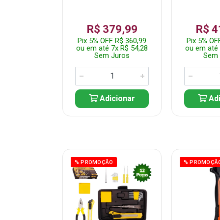
359,99
R$ 379,99
R$ 4
F R$ 341,99
Pix 5% OFF R$ 360,99
Pix 5% OF
 7x R$ 51,43
ou em até 7x R$ 54,28
ou em até 
 Juros
Sem Juros
Sem 
icionar
Adicionar
Adi
ÃO
% PROMOÇÃO
% PROMOÇÃ