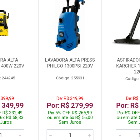
RA ALTA
LAVADORA ALTA PRESS
ASPIRADO
1400W 220V
PHILCO 1300PSI 220V
KARCHER 
22
: 244245
Código: 255931
Código:
 399,99
De: R$ 349,99
De: R$
$ 349,99
Por: R$ 279,99
Por: R$
F R$ 332,49
Pix 5% OFF R$ 265,99
Pix 5% OFF
6x R$ 58,33
ou em até 5x R$ 56,00
ou em até 
Juros
Sem Juros
Sem 