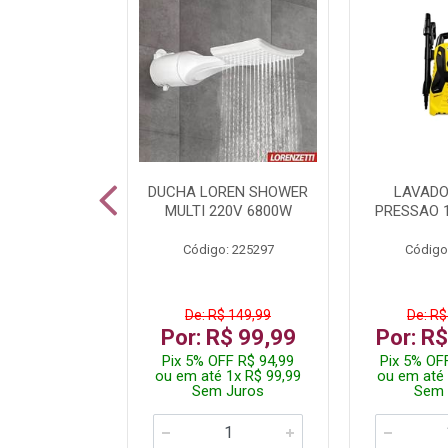
A LED TKL
DUCHA LOREN SHOWER
LAVADO
W 6500K
MULTI 220V 6800W
PRESSAO 
: 236917
Código: 225297
Código
R$ 4,99
De: R$ 149,99
De: R$
R$ 3,99
Por: R$ 99,99
Por: R
FF R$ 3,79
Pix 5% OFF R$ 94,99
Pix 5% OF
 1x R$ 3,99
ou em até 1x R$ 99,99
ou em até 
 Juros
Sem Juros
Sem 