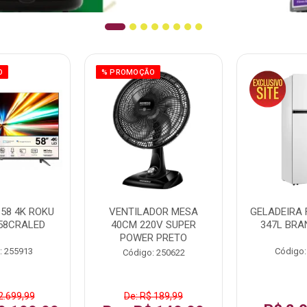
O
% PROMOÇÃO
58 4K ROKU
VENTILADOR MESA
GELADEIRA 
58CRALED
40CM 220V SUPER
347L BRA
POWER PRETO
: 255913
Código:
Código: 250622
2.699,99
De: R$ 189,99