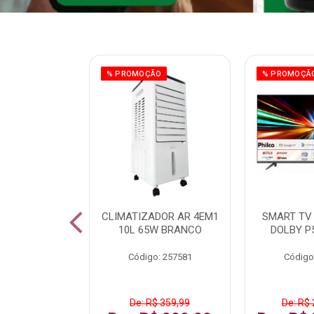
ÃO
% PROMOÇÃO
% PROMOÇÃ
 43 FULL HD
CLIMATIZADOR AR 4EM1
SMART TV 
LBY P43CRA
10L 65W BRANCO
DOLBY P
: 256519
Código: 257581
Código
 1.599,99
De: R$ 359,99
De: R$ 