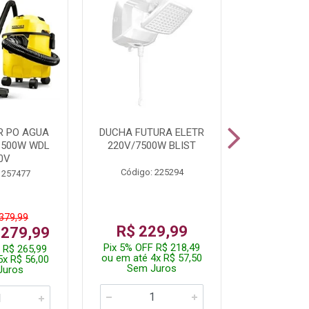
R PO AGUA
DUCHA FUTURA ELETR
PARAFUSADE
1500W WDL
220V/7500W BLIST
BATE
0V
Código: 225294
Código:
 257477
 379,99
De: R$
R$ 229,99
 279,99
Por: R$
Pix 5% OFF R$ 218,49
 R$ 265,99
Pix 5% OFF
ou em até 4x R$ 57,50
5x R$ 56,00
ou em até 1
Sem Juros
Juros
Sem J