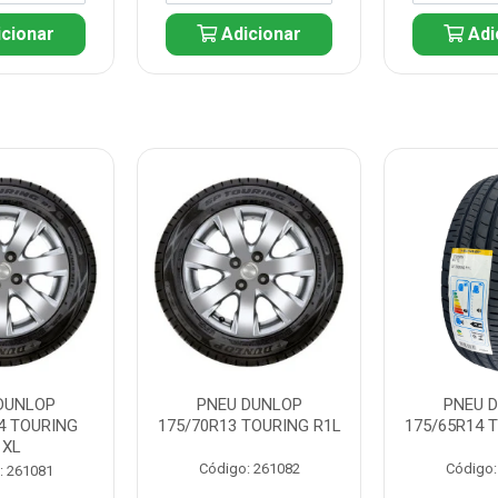
cionar
Adicionar
Adi
DUNLOP
PNEU DUNLOP
PNEU 
4 TOURING
175/70R13 TOURING R1L
175/65R14 
1XL
Código: 261082
Código:
: 261081