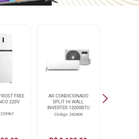
% PROMOÇÃO
FROST FREE
AR CONDICIONADO
LAVADORA A
NCO 220V
SPLIT HI WALL
FAST120 17
INVERTER 12000BTU
 255967
Código:
Código: 260400
De: R$ 