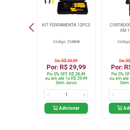
 INOX WALK
KIT FERRAMENTA 12PCS
CORTADOR
ED511413
EM 1
: 250455
Código: 254808
Código
$ 24,99
De: R$ 39,99
De: R
R$ 14,99
Por: R$ 29,99
Por: R
FF R$ 14,24
Pix 5% OFF R$ 28,49
Pix 5% OF
 1x R$ 14,99
ou em até 1x R$ 29,99
ou em até 
 Juros
Sem Juros
Sem 
icionar
Adicionar
Adi