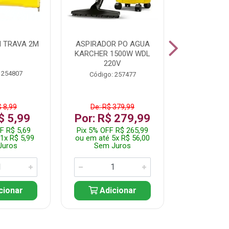
 TRAVA 2M
ASPIRADOR PO AGUA
KIT FERRAM
KARCHER 1500W WDL
220V
 254807
Código:
Código: 257477
$ 8,99
De: R$ 379,99
De: R$
$ 5,99
Por: R$ 279,99
Por: R$
F R$ 5,69
Pix 5% OFF R$ 265,99
Pix 5% OFF
1x R$ 5,99
ou em até 5x R$ 56,00
ou em até 1
Juros
Sem Juros
Sem J
cionar
Adicionar
Adic