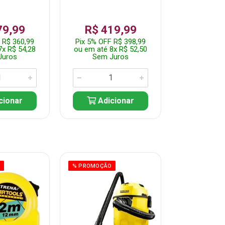
79,99
R$ 419,99
R$ 35
 R$ 360,99
Pix 5% OFF R$ 398,99
Pix 5% OFF
7x R$ 54,28
ou em até 8x R$ 52,50
ou em até 7
Juros
Sem Juros
Sem J
cionar
Adicionar
Adic
O
% PROMOÇÃO
% PROMOÇÃO