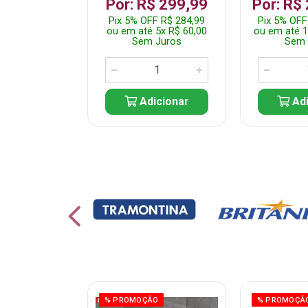
 1.349,99
Por: R$ 299,99
Por: R$
 R$ 1.282,49
Pix 5% OFF R$ 284,99
Pix 5% OFF
10x R$ 135,00
ou em até 5x R$ 60,00
ou em até 1
 Juros
Sem Juros
Sem 
icionar
Adicionar
Adi
ÃO
% PROMOÇÃO
% PROMOÇÃ