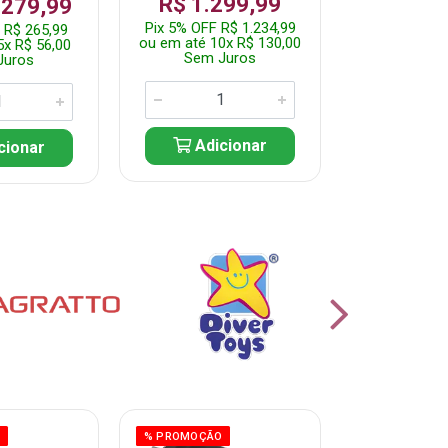
R$ 1.299,99
 279,99
Por: R$ 
Pix 5% OFF R$ 1.234,99
 R$ 265,99
Pix 5% OFF 
ou em até 10x R$ 130,00
5x R$ 56,00
ou em até 10
Sem Juros
Juros
Sem J
Adicionar
cionar
Adic
O
% PROMOÇÃO
% PROMOÇÃO