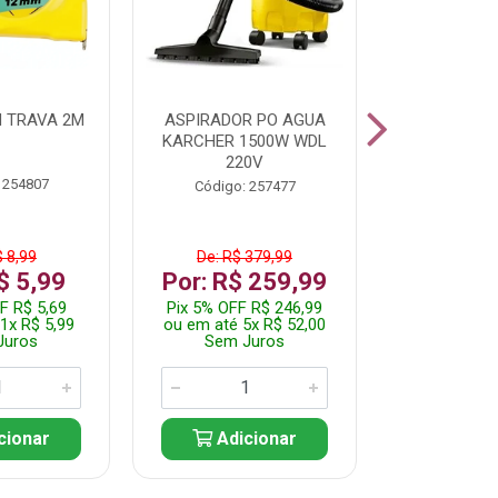
 TRAVA 2M
ASPIRADOR PO AGUA
KIT FERRAM
KARCHER 1500W WDL
220V
 254807
Código:
Código: 257477
$ 8,99
De: R$ 379,99
De: R$
$ 5,99
Por: R$ 259,99
Por: R$
F R$ 5,69
Pix 5% OFF R$ 246,99
Pix 5% OFF
1x R$ 5,99
ou em até 5x R$ 52,00
ou em até 1
Juros
Sem Juros
Sem J
cionar
Adicionar
Adic