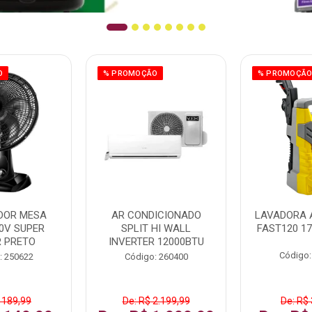
O
% PROMOÇÃO
% PROMOÇÃ
DOR MESA
AR CONDICIONADO
LAVADORA 
0V SUPER
SPLIT HI WALL
FAST120 17
 PRETO
INVERTER 12000BTU
Código:
: 250622
Código: 260400
 189,99
De: R$ 2.199,99
De: R$