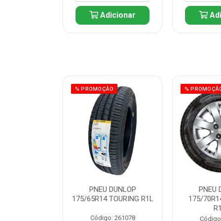
icionar
Adicionar
Adi
ÃO
% PROMOÇÃO
% PROMOÇÃ
 DUNLOP
PNEU DUNLOP
PNEU 
 TOURING R1L
175/65R14 TOURING R1L
175/70R1
R
: 261082
Código: 261078
Código