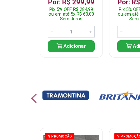
 1.349,99
Por: R$ 299,99
Por: R
 R$ 1.282,49
Pix 5% OFF R$ 284,99
Pix 5% OF
10x R$ 135,00
ou em até 5x R$ 60,00
ou em até 
 Juros
Sem Juros
Sem 
icionar
Adicionar
Adi
% PROMOÇÃO
% PROMOÇÃ