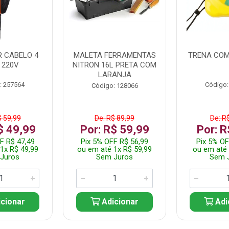
 CABELO 4
MALETA FERRAMENTAS
TRENA COM
 220V
NITRON 16L PRETA COM
LARANJA
: 257564
Código:
Código: 128066
$ 59,99
De: R$ 89,99
De: R
$ 49,99
Por: R$ 59,99
Por: R
F R$ 47,49
Pix 5% OFF R$ 56,99
Pix 5% OF
1x R$ 49,99
ou em até 1x R$ 59,99
ou em até 
Juros
Sem Juros
Sem 
cionar
Adicionar
Adi