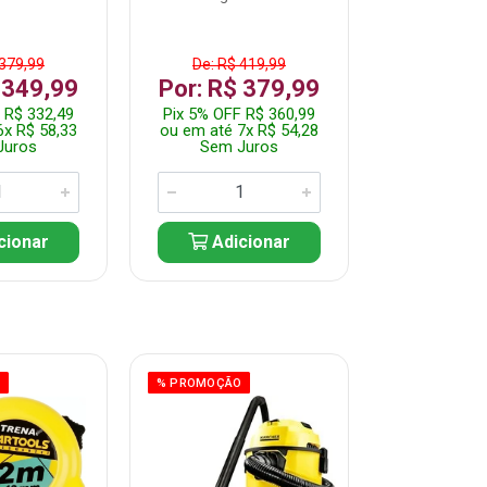
 379,99
De: R$ 419,99
De: R$ 
 349,99
Por: R$ 379,99
Por: R$
 R$ 332,49
Pix 5% OFF R$ 360,99
Pix 5% OFF
6x R$ 58,33
ou em até 7x R$ 54,28
ou em até 5
Juros
Sem Juros
Sem J
cionar
Adicionar
Adic
O
% PROMOÇÃO
% PROMOÇÃO