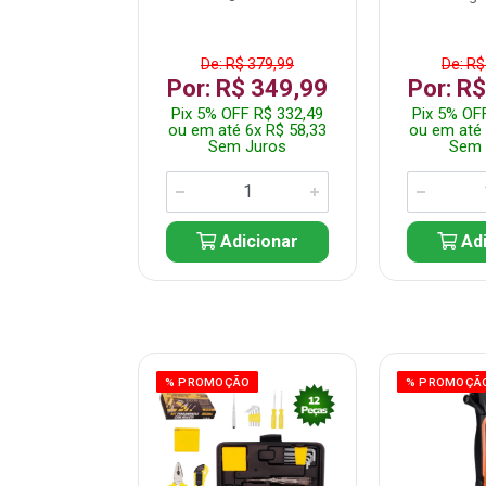
$ 359,99
De: R$ 379,99
De: R$
$ 299,99
Por: R$ 349,99
Por: R
F R$ 284,99
Pix 5% OFF R$ 332,49
Pix 5% OF
 5x R$ 60,00
ou em até 6x R$ 58,33
ou em até 
 Juros
Sem Juros
Sem 
icionar
Adicionar
Adi
ÃO
% PROMOÇÃO
% PROMOÇÃ