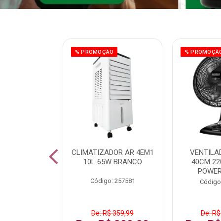
ÃO
% PROMOÇÃO
% PROMOÇÃ
 43 FULL HD
CLIMATIZADOR AR 4EM1
VENTILA
LBY P43CRA
10L 65W BRANCO
40CM 22
POWER
: 256519
Código: 257581
Código
 1.599,99
De: R$ 359,99
De: R$