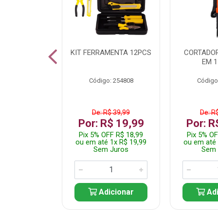
 INOX WALK
KIT FERRAMENTA 12PCS
CORTADOR
ED511413
EM 1
: 250455
Código: 254808
Código
$ 24,99
De: R$ 39,99
De: R
R$ 14,99
Por: R$ 19,99
Por: R
FF R$ 14,24
Pix 5% OFF R$ 18,99
Pix 5% OF
 1x R$ 14,99
ou em até 1x R$ 19,99
ou em até 
 Juros
Sem Juros
Sem 
icionar
Adicionar
Adi