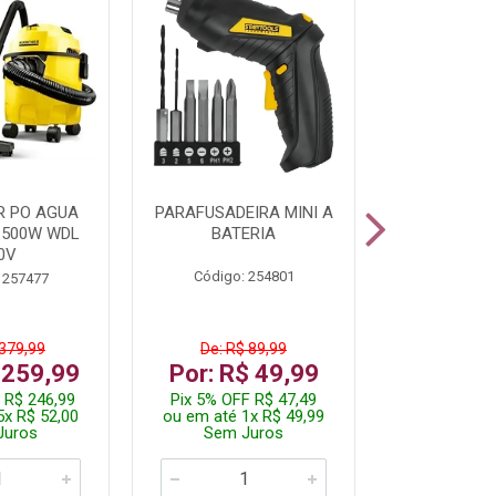
R PO AGUA
PARAFUSADEIRA MINI A
KIT FERRAM
1500W WDL
BATERIA
0V
Código: 254801
Código:
 257477
 379,99
De: R$ 89,99
De: R$
 259,99
Por: R$ 49,99
Por: R$
 R$ 246,99
Pix 5% OFF R$ 47,49
Pix 5% OFF
5x R$ 52,00
ou em até 1x R$ 49,99
ou em até 1
Juros
Sem Juros
Sem J