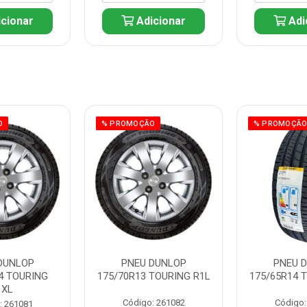
cionar
Adicionar
Adi
O
% PROMOÇÃO
% PROMOÇÃ
DUNLOP
PNEU DUNLOP
PNEU 
4 TOURING
175/70R13 TOURING R1L
175/65R14 
1XL
Código: 261082
Código:
: 261081