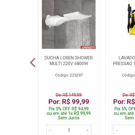
TURA ELETR
DUCHA LOREN SHOWER
LAVADO
00W BLIST
MULTI 220V 6800W
PRESSAO 
: 225294
Código: 225297
Código
De: R$ 149,99
De: R$
229,99
Por: R$ 99,99
Por: R
F R$ 218,49
Pix 5% OFF R$ 94,99
Pix 5% OF
 4x R$ 57,50
ou em até 1x R$ 99,99
ou em até 
 Juros
Sem Juros
Sem 