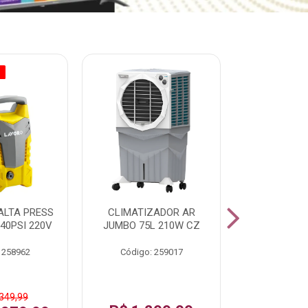
O
% PROMOÇÃO
ALTA PRESS
CLIMATIZADOR AR
AR CONDI
40PSI 220V
JUMBO 75L 210W CZ
SPLIT H
INVERTER
 258962
Código: 259017
Código:
 349,99
De: R$ 1