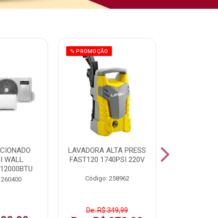
% PROMOÇÃO
ICIONADO
LAVADORA ALTA PRESS
CLIMATIZ
HI WALL
FAST120 1740PSI 220V
JUMBO 75L
 12000BTU
Código: 258962
Código:
 260400
De: R$ 349,99