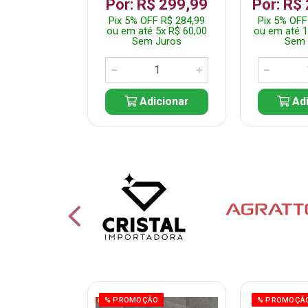
 1.349,99
Por: R$ 299,99
Por: R$
 R$ 1.282,49
Pix 5% OFF R$ 284,99
Pix 5% OFF
10x R$ 135,00
ou em até 5x R$ 60,00
ou em até 1
 Juros
Sem Juros
Sem 
icionar
Adicionar
Adi
ÃO
% PROMOÇÃO
% PROMOÇÃ