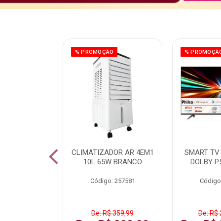
ÃO
% PROMOÇÃO
% PROMOÇÃ
 43 FULL HD
CLIMATIZADOR AR 4EM1
SMART TV 
LBY P43CRA
10L 65W BRANCO
DOLBY P
: 256519
Código: 257581
Código
 1.599,99
De: R$ 359,99
De: R$ 