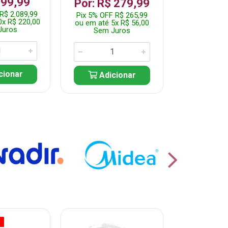
199,99
R$ 1.2
Por: R$ 279,99
R$ 2.089,99
Pix 5% OFF 
Pix 5% OFF R$ 265,99
0x R$ 220,00
ou em até 10
ou em até 5x R$ 56,00
Juros
Sem J
Sem Juros
cionar
Adic
Adicionar
O
% PROMOÇÃO