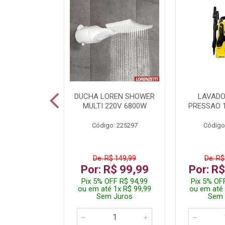
A LED TKL
DUCHA LOREN SHOWER
LAVADO
W 6500K
MULTI 220V 6800W
PRESSAO 
: 236917
Código: 225297
Código
R$ 4,99
De: R$ 149,99
De: R$
R$ 3,99
Por: R$ 99,99
Por: R
FF R$ 3,79
Pix 5% OFF R$ 94,99
Pix 5% OF
 1x R$ 3,99
ou em até 1x R$ 99,99
ou em até 
 Juros
Sem Juros
Sem 