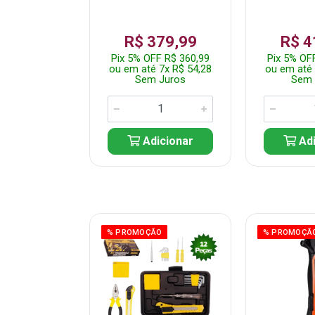
359,99
R$ 379,99
R$ 4
F R$ 341,99
Pix 5% OFF R$ 360,99
Pix 5% OF
 7x R$ 51,43
ou em até 7x R$ 54,28
ou em até 
 Juros
Sem Juros
Sem 
icionar
Adicionar
Adi
ÃO
% PROMOÇÃO
% PROMOÇÃ