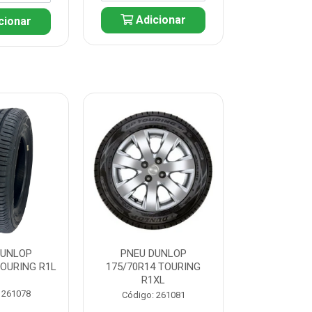
Adicionar
cionar
Adic
DUNLOP
PNEU DUNLOP
PNEU D
TOURING R1L
175/70R14 TOURING
175/70R13 T
R1XL
 261078
Código:
Código: 261081