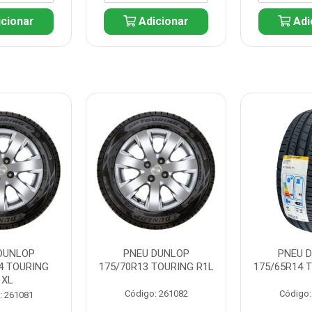
cionar
Adicionar
Adi
DUNLOP
PNEU DUNLOP
PNEU 
4 TOURING
175/70R13 TOURING R1L
175/65R14 
1XL
Código: 261082
Código:
: 261081