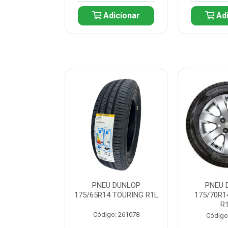
icionar
Adicionar
Adi
 DUNLOP
PNEU DUNLOP
PNEU 
 TOURING R1L
175/65R14 TOURING R1L
175/70R1
R
: 261082
Código: 261078
Código