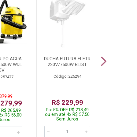
R PO AGUA
DUCHA FUTURA ELETR
PARAFUSADE
1500W WDL
220V/7500W BLIST
BATE
0V
Código: 225294
Código:
 257477
 379,99
De: R$
R$ 229,99
 279,99
Por: R$
Pix 5% OFF R$ 218,49
 R$ 265,99
Pix 5% OFF
ou em até 4x R$ 57,50
5x R$ 56,00
ou em até 1
Sem Juros
Juros
Sem J