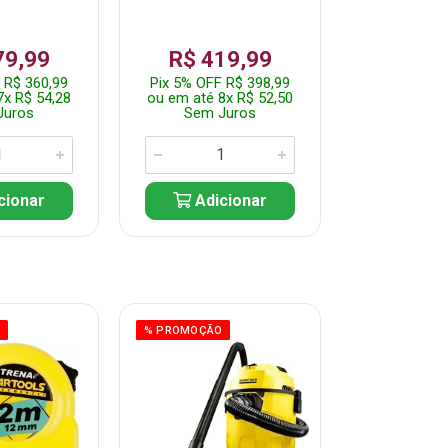
79,99
R$ 419,99
R$ 35
 R$ 360,99
Pix 5% OFF R$ 398,99
Pix 5% OFF
7x R$ 54,28
ou em até 8x R$ 52,50
ou em até 7
Juros
Sem Juros
Sem J
cionar
Adicionar
Adic
O
% PROMOÇÃO
% PROMOÇÃO