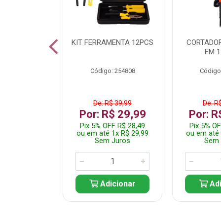
 INOX WALK
KIT FERRAMENTA 12PCS
CORTADOR
ED511413
EM 1
: 250455
Código: 254808
Código
$ 24,99
De: R$ 39,99
De: R
R$ 14,99
Por: R$ 29,99
Por: R
FF R$ 14,24
Pix 5% OFF R$ 28,49
Pix 5% OF
 1x R$ 14,99
ou em até 1x R$ 29,99
ou em até 
 Juros
Sem Juros
Sem 
icionar
Adicionar
Adi