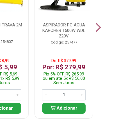
 TRAVA 2M
ASPIRADOR PO AGUA
KIT FERRAM
KARCHER 1500W WDL
220V
 254807
Código:
Código: 257477
$ 8,99
De: R$ 379,99
De: R$
$ 5,99
Por: R$ 279,99
Por: R$
F R$ 5,69
Pix 5% OFF R$ 265,99
Pix 5% OFF
1x R$ 5,99
ou em até 5x R$ 56,00
ou em até 1
Juros
Sem Juros
Sem J
cionar
Adicionar
Adic