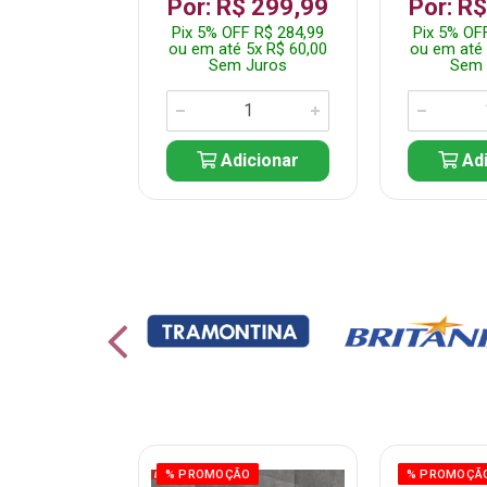
 1.349,99
Por: R$ 299,99
Por: R
 R$ 1.282,49
Pix 5% OFF R$ 284,99
Pix 5% OF
10x R$ 135,00
ou em até 5x R$ 60,00
ou em até 
 Juros
Sem Juros
Sem 
icionar
Adicionar
Adi
% PROMOÇÃO
% PROMOÇÃ