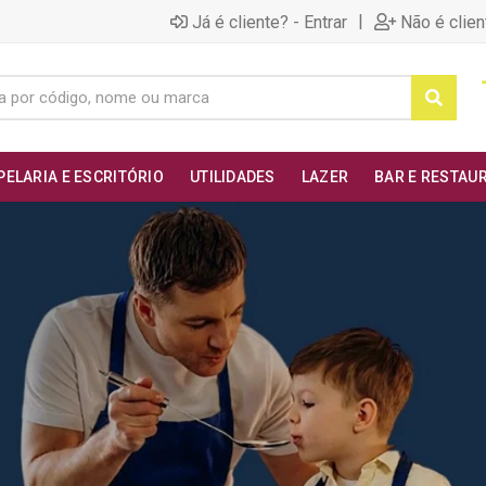
|
Já é cliente? - Entrar
Não é clien
PELARIA E ESCRITÓRIO
UTILIDADES
LAZER
BAR E RESTAU