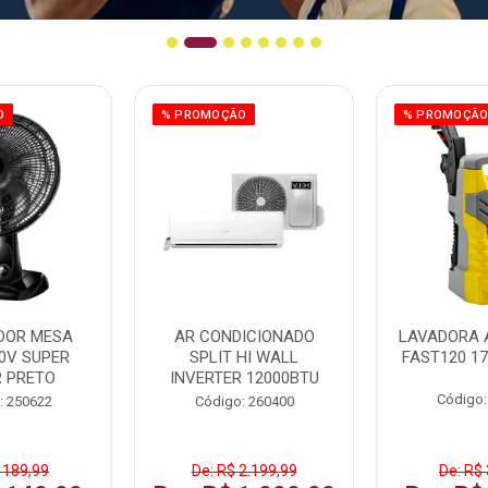
O
% PROMOÇÃO
% PROMOÇÃ
DOR MESA
AR CONDICIONADO
LAVADORA 
0V SUPER
SPLIT HI WALL
FAST120 17
 PRETO
INVERTER 12000BTU
Código:
: 250622
Código: 260400
 189,99
De: R$ 2.199,99
De: R$