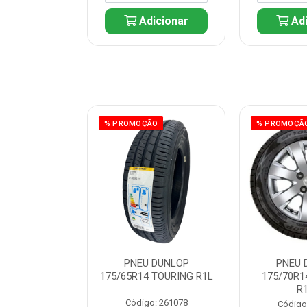
icionar
Adicionar
Adi
ÃO
% PROMOÇÃO
% PROMOÇÃ
 DUNLOP
PNEU DUNLOP
PNEU 
 TOURING R1L
175/65R14 TOURING R1L
175/70R1
R
: 261082
Código: 261078
Código