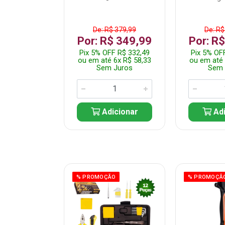
$ 359,99
De: R$ 379,99
De: R$
$ 299,99
Por: R$ 349,99
Por: R
F R$ 284,99
Pix 5% OFF R$ 332,49
Pix 5% OF
 5x R$ 60,00
ou em até 6x R$ 58,33
ou em até 
 Juros
Sem Juros
Sem 
icionar
Adicionar
Adi
ÃO
% PROMOÇÃO
% PROMOÇÃ