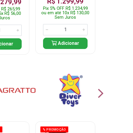
R$ 1.299,99
 279,99
Por: R$ 
Pix 5% OFF R$ 1.234,99
 R$ 265,99
Pix 5% OFF 
ou em até 10x R$ 130,00
5x R$ 56,00
ou em até 10
Sem Juros
Juros
Sem J
Adicionar
cionar
Adic
O
% PROMOÇÃO
% PROMOÇÃO