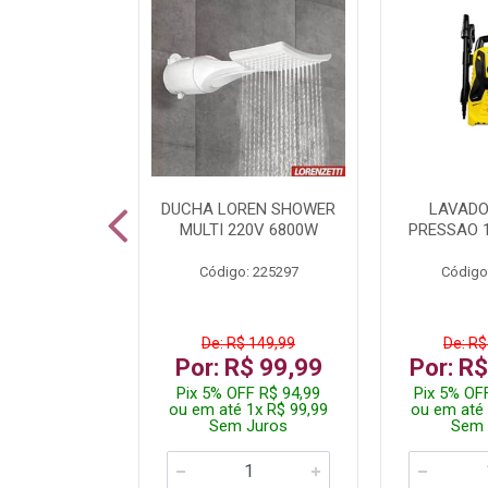
TURA ELETR
DUCHA LOREN SHOWER
LAVADO
00W BLIST
MULTI 220V 6800W
PRESSAO 
: 225294
Código: 225297
Código
De: R$ 149,99
De: R$
229,99
Por: R$ 99,99
Por: R
F R$ 218,49
Pix 5% OFF R$ 94,99
Pix 5% OF
 4x R$ 57,50
ou em até 1x R$ 99,99
ou em até 
 Juros
Sem Juros
Sem 