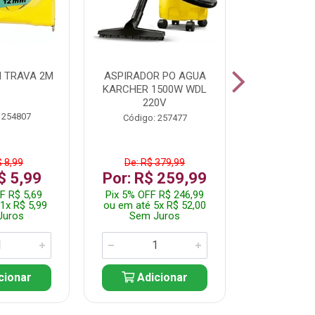
 TRAVA 2M
ASPIRADOR PO AGUA
KIT FERRAM
KARCHER 1500W WDL
220V
 254807
Código:
Código: 257477
$ 8,99
De: R$ 379,99
De: R$
$ 5,99
Por: R$ 259,99
Por: R$
F R$ 5,69
Pix 5% OFF R$ 246,99
Pix 5% OFF
1x R$ 5,99
ou em até 5x R$ 52,00
ou em até 1
Juros
Sem Juros
Sem J
cionar
Adicionar
Adic