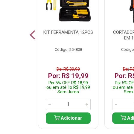
 INOX WALK
KIT FERRAMENTA 12PCS
CORTADOR
ED511413
EM 1
: 250455
Código: 254808
Código
$ 24,99
De: R$ 39,99
De: R
R$ 14,99
Por: R$ 19,99
Por: R
FF R$ 14,24
Pix 5% OFF R$ 18,99
Pix 5% OF
 1x R$ 14,99
ou em até 1x R$ 19,99
ou em até 
 Juros
Sem Juros
Sem 
icionar
Adicionar
Adi