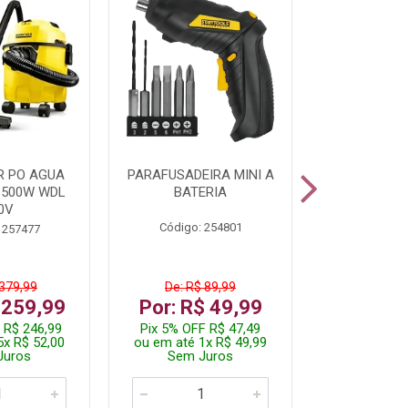
R PO AGUA
PARAFUSADEIRA MINI A
KIT FERRAM
1500W WDL
BATERIA
0V
Código: 254801
Código:
 257477
 379,99
De: R$ 89,99
De: R$
 259,99
Por: R$ 49,99
Por: R$
 R$ 246,99
Pix 5% OFF R$ 47,49
Pix 5% OFF
5x R$ 52,00
ou em até 1x R$ 49,99
ou em até 1
Juros
Sem Juros
Sem J