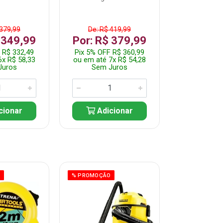
 379,99
De: R$ 419,99
De: R$ 
 349,99
Por: R$ 379,99
Por: R$
 R$ 332,49
Pix 5% OFF R$ 360,99
Pix 5% OFF
6x R$ 58,33
ou em até 7x R$ 54,28
ou em até 5
Juros
Sem Juros
Sem J
cionar
Adicionar
Adic
O
% PROMOÇÃO
% PROMOÇÃO