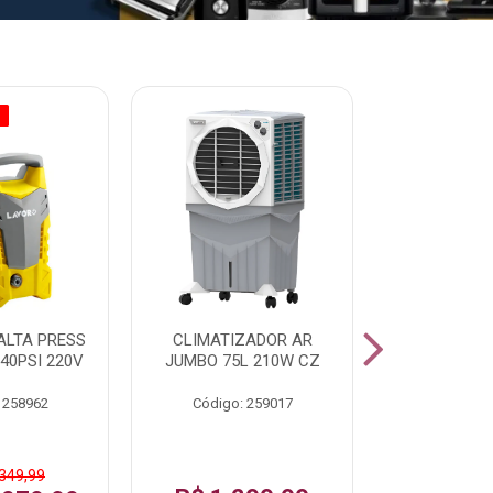
O
% PROMOÇÃO
ALTA PRESS
CLIMATIZADOR AR
AR CONDI
40PSI 220V
JUMBO 75L 210W CZ
SPLIT H
INVERTER
 258962
Código: 259017
Código:
 349,99
De: R$ 1