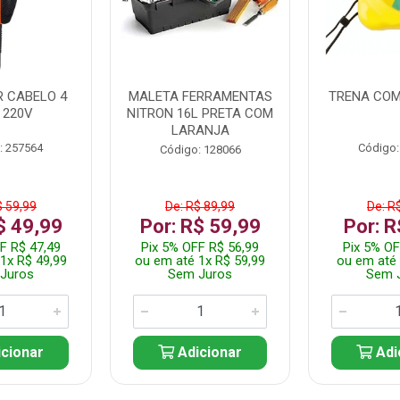
 CABELO 4
MALETA FERRAMENTAS
TRENA COM
 220V
NITRON 16L PRETA COM
LARANJA
: 257564
Código:
Código: 128066
$ 59,99
De: R$ 89,99
De: R
$ 49,99
Por: R$ 59,99
Por: R
F R$ 47,49
Pix 5% OFF R$ 56,99
Pix 5% OF
1x R$ 49,99
ou em até 1x R$ 59,99
ou em até 
Juros
Sem Juros
Sem 
cionar
Adicionar
Adi