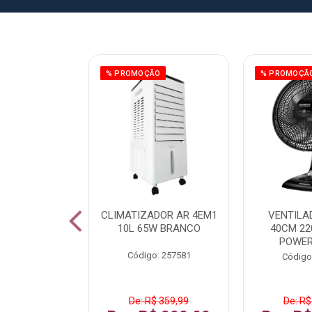
ÃO
% PROMOÇÃO
% PROMOÇÃ
 43 FULL HD
CLIMATIZADOR AR 4EM1
VENTILA
LBY P43CRA
10L 65W BRANCO
40CM 22
POWER
: 256519
Código: 257581
Código
 1.599,99
De: R$ 359,99
De: R$