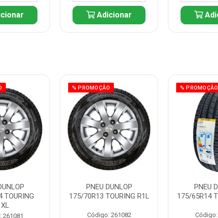
cionar
Adicionar
Adi
O
% PROMOÇÃO
% PROMOÇÃ
DUNLOP
PNEU DUNLOP
PNEU 
4 TOURING
175/70R13 TOURING R1L
175/65R14 
1XL
Código: 261082
Código:
: 261081