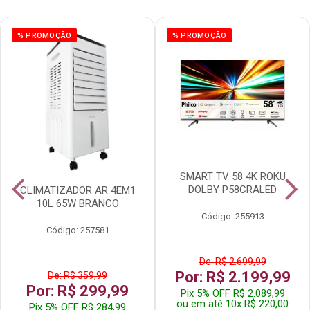
% PROMOÇÃO
% PROMOÇÃO
SMART TV 58 4K ROKU
DOLBY P58CRALED
CLIMATIZADOR AR 4EM1
10L 65W BRANCO
Código: 255913
Código: 257581
De: R$ 2.699,99
Por: R$ 2.199,99
De: R$ 359,99
Por: R$ 299,99
Pix 5% OFF R$ 2.089,99
ou em até 10x R$ 220,00
Pix 5% OFF R$ 284,99