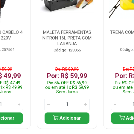
 CABELO 4
MALETA FERRAMENTAS
TRENA COM
 220V
NITRON 16L PRETA COM
LARANJA
: 257564
Código:
Código: 128066
$ 59,99
De: R$ 89,99
De: R
$ 49,99
Por: R$ 59,99
Por: R
F R$ 47,49
Pix 5% OFF R$ 56,99
Pix 5% OF
1x R$ 49,99
ou em até 1x R$ 59,99
ou em até 
Juros
Sem Juros
Sem 
cionar
Adicionar
Adi