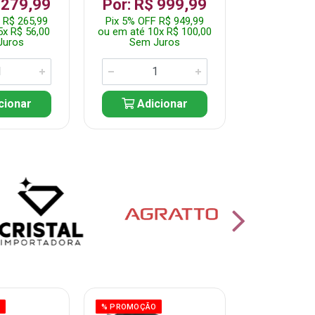
 279,99
Por: R$ 999,99
Por: R$ 
 R$ 265,99
Pix 5% OFF R$ 949,99
Pix 5% OFF 
5x R$ 56,00
ou em até 10x R$ 100,00
ou em até 10
Juros
Sem Juros
Sem J
cionar
Adicionar
Adic
O
% PROMOÇÃO
% PROMOÇÃO