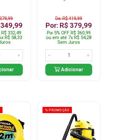
 379,99
De: R$ 419,99
De: R$ 
 349,99
Por: R$ 379,99
Por: R$
 R$ 332,49
Pix 5% OFF R$ 360,99
Pix 5% OFF
6x R$ 58,33
ou em até 7x R$ 54,28
ou em até 5
Juros
Sem Juros
Sem J
cionar
Adicionar
Adic
O
% PROMOÇÃO
% PROMOÇÃO