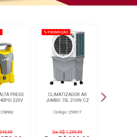
O
% PROMOÇÃO
% PROMOÇÃO
ALTA PRESS
CLIMATIZADOR AR
AR CONDI
40PSI 220V
JUMBO 75L 210W CZ
SPLIT H
INVERTER
 258962
Código: 259017
Código:
 349,99
De: R$ 1.299,99
De: R$ 1