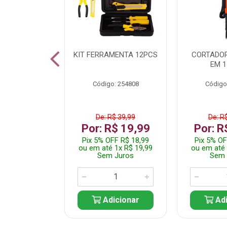
 INOX WALK
KIT FERRAMENTA 12PCS
CORTADOR
ED511413
EM 1
: 250455
Código: 254808
Código
$ 24,99
De: R$ 39,99
De: R
R$ 14,99
Por: R$ 19,99
Por: R
FF R$ 14,24
Pix 5% OFF R$ 18,99
Pix 5% OF
 1x R$ 14,99
ou em até 1x R$ 19,99
ou em até 
 Juros
Sem Juros
Sem 
icionar
Adicionar
Adi