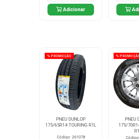
icionar
Adicionar
Adi
ÃO
% PROMOÇÃO
% PROMOÇÃ
 DUNLOP
PNEU DUNLOP
PNEU 
 TOURING R1L
175/65R14 TOURING R1L
175/70R1
R
: 261082
Código: 261078
Código