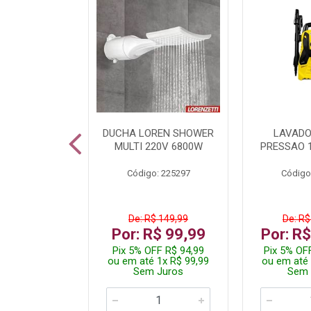
TURA ELETR
DUCHA LOREN SHOWER
LAVADO
00W BLIST
MULTI 220V 6800W
PRESSAO 
: 225294
Código: 225297
Código
De: R$ 149,99
De: R$
229,99
Por: R$ 99,99
Por: R
F R$ 218,49
Pix 5% OFF R$ 94,99
Pix 5% OF
 4x R$ 57,50
ou em até 1x R$ 99,99
ou em até 
 Juros
Sem Juros
Sem 