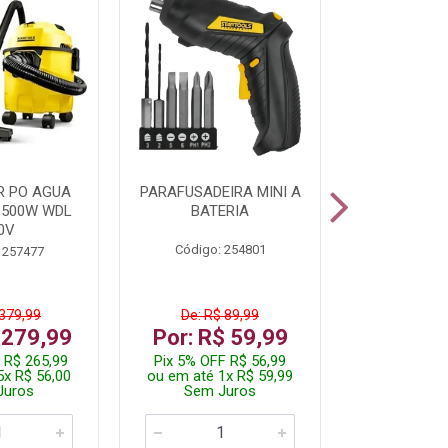
R PO AGUA
PARAFUSADEIRA MINI A
KIT FERRAM
1500W WDL
BATERIA
0V
Código: 254801
Código:
 257477
 379,99
De: R$ 89,99
De: R$
 279,99
Por: R$ 59,99
Por: R$
 R$ 265,99
Pix 5% OFF R$ 56,99
Pix 5% OFF
5x R$ 56,00
ou em até 1x R$ 59,99
ou em até 1
Juros
Sem Juros
Sem J