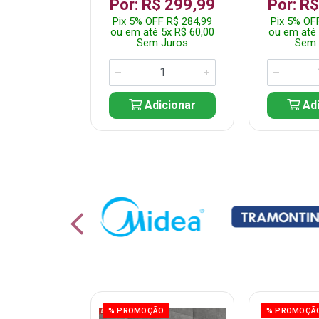
 1.349,99
Por: R$ 299,99
Por: R
 R$ 1.282,49
Pix 5% OFF R$ 284,99
Pix 5% OF
10x R$ 135,00
ou em até 5x R$ 60,00
ou em até 
 Juros
Sem Juros
Sem 
icionar
Adicionar
Adi
% PROMOÇÃO
% PROMOÇÃ