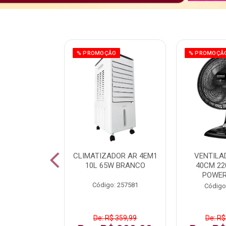
ÃO
% PROMOÇÃO
% PROMOÇÃ
 43 FULL HD
CLIMATIZADOR AR 4EM1
VENTILA
LBY P43CRA
10L 65W BRANCO
40CM 22
POWER
: 256519
Código: 257581
Código
 1.599,99
De: R$ 359,99
De: R$