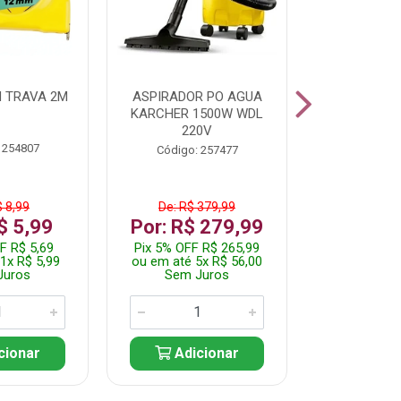
 TRAVA 2M
ASPIRADOR PO AGUA
KIT FERRAM
KARCHER 1500W WDL
220V
 254807
Código:
Código: 257477
$ 8,99
De: R$ 379,99
De: R$
$ 5,99
Por: R$ 279,99
Por: R$
F R$ 5,69
Pix 5% OFF R$ 265,99
Pix 5% OFF
1x R$ 5,99
ou em até 5x R$ 56,00
ou em até 1
Juros
Sem Juros
Sem J
cionar
Adicionar
Adic