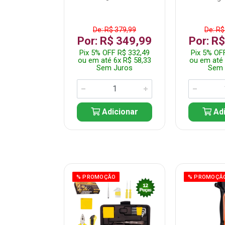
$ 359,99
De: R$ 379,99
De: R$
$ 299,99
Por: R$ 349,99
Por: R
F R$ 284,99
Pix 5% OFF R$ 332,49
Pix 5% OF
 5x R$ 60,00
ou em até 6x R$ 58,33
ou em até 
 Juros
Sem Juros
Sem 
icionar
Adicionar
Adi
ÃO
% PROMOÇÃO
% PROMOÇÃ