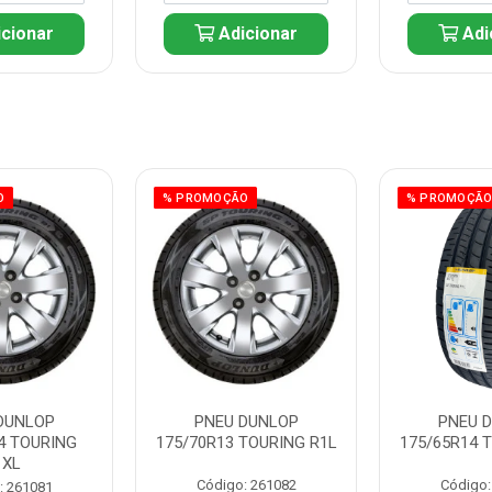
cionar
Adicionar
Adi
O
% PROMOÇÃO
% PROMOÇÃ
DUNLOP
PNEU DUNLOP
PNEU 
4 TOURING
175/70R13 TOURING R1L
175/65R14 
1XL
Código: 261082
Código:
: 261081