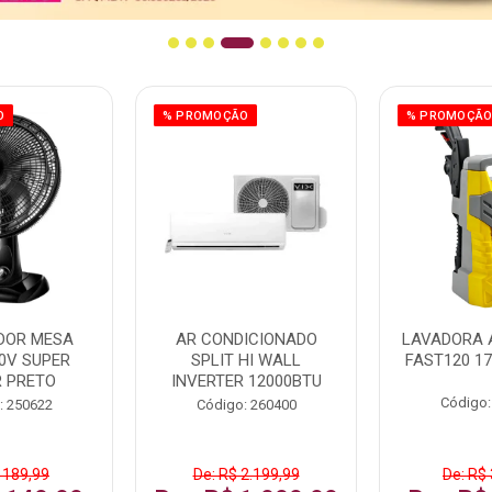
O
% PROMOÇÃO
% PROMOÇÃ
DOR MESA
AR CONDICIONADO
LAVADORA 
0V SUPER
SPLIT HI WALL
FAST120 17
 PRETO
INVERTER 12000BTU
Código:
: 250622
Código: 260400
 189,99
De: R$ 2.199,99
De: R$