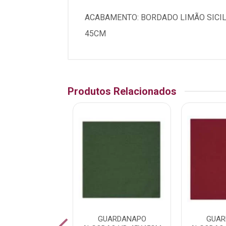
ACABAMENTO: BORDADO LIMÃO SICILI
45CM
Produtos Relacionados
DANAPO POLI
GUARDANAPO
GUAR