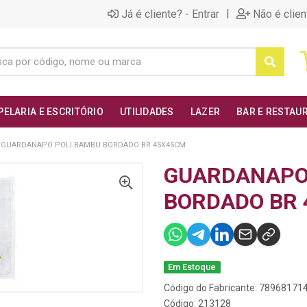
|
Já é cliente? - Entrar
Não é clien
PELARIA E ESCRITÓRIO
UTILIDADES
LAZER
BAR E RESTAU
GUARDANAPO POLI BAMBU BORDADO BR 45X45CM
GUARDANAPO
BORDADO BR
Em Estoque
Código do Fabricante: 78968171
Código: 213128