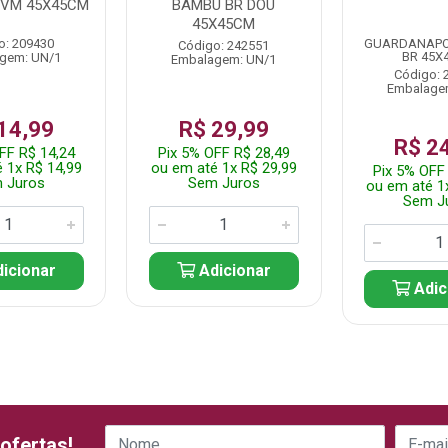
VM 45X45CM
BAMBU BR DOU
45X45CM
o: 209430
GUARDANAPO
Código: 242551
BR 45X
gem: UN/1
Embalagem: UN/1
Código: 
Embalage
14,99
R$ 29,99
R$ 2
FF R$ 14,24
Pix 5% OFF R$ 28,49
 1x R$ 14,99
ou em até 1x R$ 29,99
Pix 5% OFF
 Juros
Sem Juros
ou em até 1
Sem J
icionar
Adicionar
Adic
ofertas!