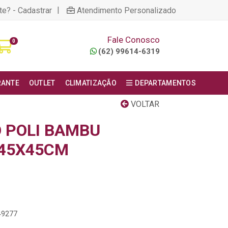
|
te? - Cadastrar
Atendimento Personalizado
Fale Conosco
0
(62) 99614-6319
RANTE
OUTLET
CLIMATIZAÇÃO
DEPARTAMENTOS
VOLTAR
 POLI BAMBU
 45X45CM
49277