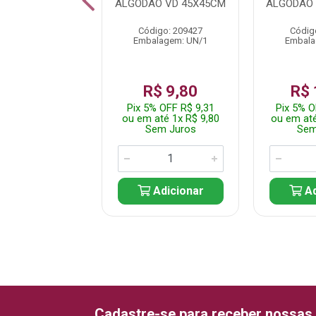
U ABELHA BG
ALGODAO VD 45X45CM
ALGODAO 
45X45CM
Código: 209427
Códig
digo: 242558
Embalagem: UN/1
Embala
alagem: UN/1
$ 29,99
R$ 9,80
R$ 
% OFF R$ 28,49
Pix 5% OFF R$ 9,31
Pix 5% O
até 1x R$ 29,99
ou em até 1x R$ 9,80
ou em até
em Juros
Sem Juros
Sem
Adicionar
Adicionar
Ad
Cadastre-se para receber nossas 