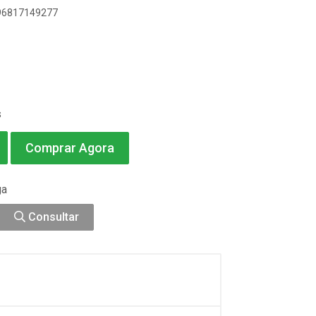
896817149277
s
Comprar Agora
ga
Consultar