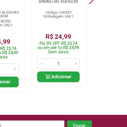
BAMBU BR 45X45CM
BANBU ABEL
45X45C
 ALGODAO
Código: 242557
Código: 242
45CM
Embalagem: UN/1
Embalagem: 
242553
m: UN/1
R$ 24,99
R$ 29,
4,99
Pix 5% OFF R$ 23,74
Pix 5% OFF R$
ou em até 1x R$ 24,99
ou em até 1x R
 R$ 23,74
Sem Juros
Sem Jur
x R$ 24,99
uros
Adicionar
Adicio
ionar