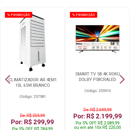
% PROMOÇÃO
% PROMOÇÃO
SMART TV 58 4K ROKU
DOLBY P58CRALED
CLIMATIZADOR AR 4EM1
10L 65W BRANCO
Código: 255913
Código: 257581
De: R$ 2.699,99
Por: R$ 2.199,99
De: R$ 359,99
Por: R$ 299,99
Pix 5% OFF R$ 2.089,99
ou em até 10x R$ 220,00
Pix 5% OFF R$ 284,99