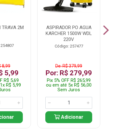
 TRAVA 2M
ASPIRADOR PO AGUA
KIT FERRAM
KARCHER 1500W WDL
220V
 254807
Código:
Código: 257477
$ 8,99
De: R$ 379,99
De: R$
$ 5,99
Por: R$ 279,99
Por: R$
F R$ 5,69
Pix 5% OFF R$ 265,99
Pix 5% OFF
1x R$ 5,99
ou em até 5x R$ 56,00
ou em até 1
Juros
Sem Juros
Sem J
cionar
Adicionar
Adic