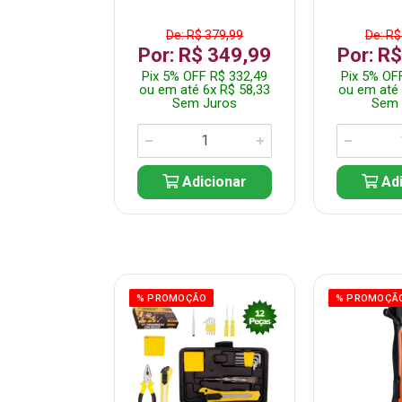
$ 359,99
De: R$ 379,99
De: R$
$ 299,99
Por: R$ 349,99
Por: R
F R$ 284,99
Pix 5% OFF R$ 332,49
Pix 5% OF
 5x R$ 60,00
ou em até 6x R$ 58,33
ou em até 
 Juros
Sem Juros
Sem 
icionar
Adicionar
Adi
ÃO
% PROMOÇÃO
% PROMOÇÃ