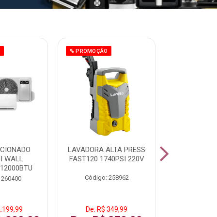
O
% PROMOÇÃO
ICIONADO
LAVADORA ALTA PRESS
CLIMATIZ
HI WALL
FAST120 1740PSI 220V
JUMBO 75L
 12000BTU
Código: 258962
Código:
 260400
2.199,99
De: R$ 349,99