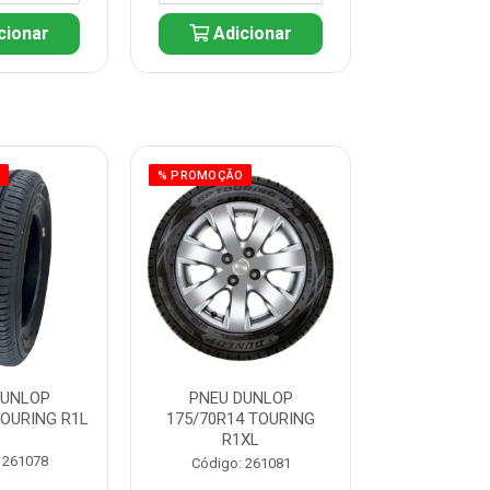
cionar
Adicionar
Adic
O
% PROMOÇÃO
% PROMOÇÃO
DUNLOP
PNEU DUNLOP
PNEU D
TOURING R1L
175/70R14 TOURING
175/70R13 T
R1XL
 261078
Código:
Código: 261081