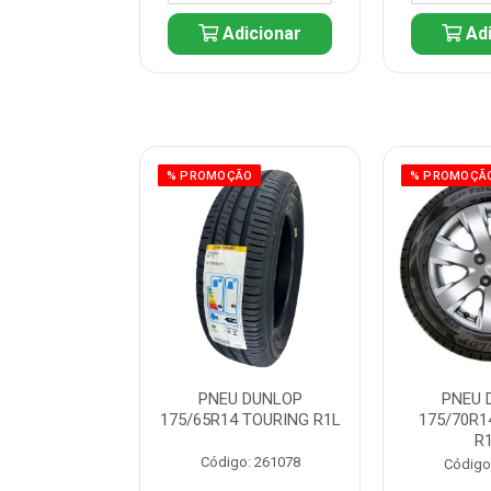
icionar
Adicionar
Adi
ÃO
% PROMOÇÃO
% PROMOÇÃ
 DUNLOP
PNEU DUNLOP
PNEU 
 TOURING R1L
175/65R14 TOURING R1L
175/70R1
R
: 261082
Código: 261078
Código