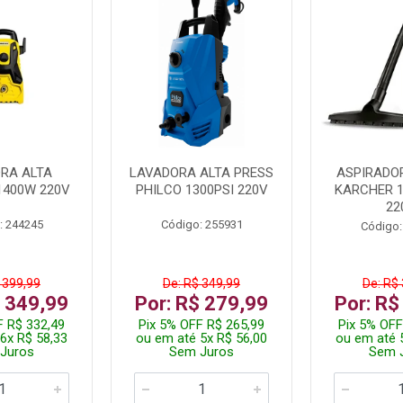
RA ALTA
LAVADORA ALTA PRESS
ASPIRADO
1400W 220V
PHILCO 1300PSI 220V
KARCHER 
22
: 244245
Código: 255931
Código:
 399,99
De: R$ 349,99
De: R$
$ 349,99
Por: R$ 279,99
Por: R$
F R$ 332,49
Pix 5% OFF R$ 265,99
Pix 5% OFF
6x R$ 58,33
ou em até 5x R$ 56,00
ou em até 
Juros
Sem Juros
Sem 