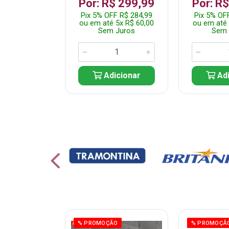
799,99
Por: R$ 299,99
Por: R
F R$ 759,99
Pix 5% OFF R$ 284,99
Pix 5% OF
10x R$ 80,00
ou em até 5x R$ 60,00
ou em até 
 Juros
Sem Juros
Sem 
icionar
Adicionar
Adi
% PROMOÇÃO
% PROMOÇÃ