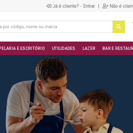
|
Já é cliente? - Entrar
Não é clien
PELARIA E ESCRITÓRIO
UTILIDADES
LAZER
BAR E RESTAU