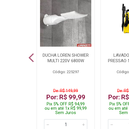
TURA ELETR
DUCHA LOREN SHOWER
LAVADO
00W BLIST
MULTI 220V 6800W
PRESSAO 
: 225294
Código: 225297
Código
De: R$ 149,99
De: R$
229,99
Por: R$ 99,99
Por: R
F R$ 218,49
Pix 5% OFF R$ 94,99
Pix 5% OF
 4x R$ 57,50
ou em até 1x R$ 99,99
ou em até 
 Juros
Sem Juros
Sem 