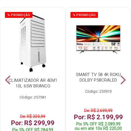
% PROMOÇÃO
% PROMOÇÃO
SMART TV 58 4K ROKU
DOLBY P58CRALED
CLIMATIZADOR AR 4EM1
10L 65W BRANCO
Código: 255913
Código: 257581
De: R$ 2.699,99
Por: R$ 2.199,99
De: R$ 359,99
Por: R$ 299,99
Pix 5% OFF R$ 2.089,99
ou em até 10x R$ 220,00
Pix 5% OFF R$ 284,99