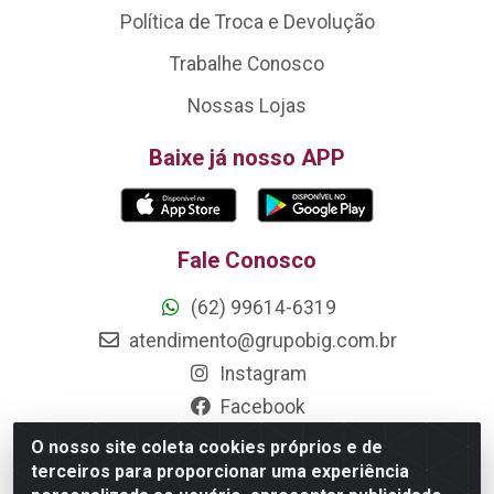
Política de Troca e Devolução
Trabalhe Conosco
Nossas Lojas
Baixe já nosso APP
Fale Conosco
(62) 99614-6319
atendimento@grupobig.com.br
Instagram
Facebook
O nosso site coleta cookies próprios e de
Formas de Pagamento
terceiros para proporcionar uma experiência