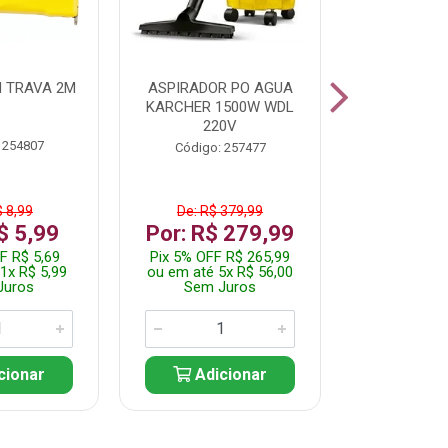
 TRAVA 2M
ASPIRADOR PO AGUA
KIT FERRAM
KARCHER 1500W WDL
220V
 254807
Código:
Código: 257477
$ 8,99
De: R$ 379,99
De: R$
$ 5,99
Por: R$ 279,99
Por: R$
F R$ 5,69
Pix 5% OFF R$ 265,99
Pix 5% OFF
1x R$ 5,99
ou em até 5x R$ 56,00
ou em até 1
Juros
Sem Juros
Sem J
cionar
Adicionar
Adic