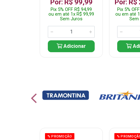
 1.349,99
Por: R$ 99,99
Por: R$
 R$ 1.282,49
Pix 5% OFF R$ 94,99
Pix 5% OFF
10x R$ 135,00
ou em até 1x R$ 99,99
ou em até 1
 Juros
Sem Juros
Sem 
icionar
Adicionar
Adi
% PROMOÇÃO
% PROMOÇÃ