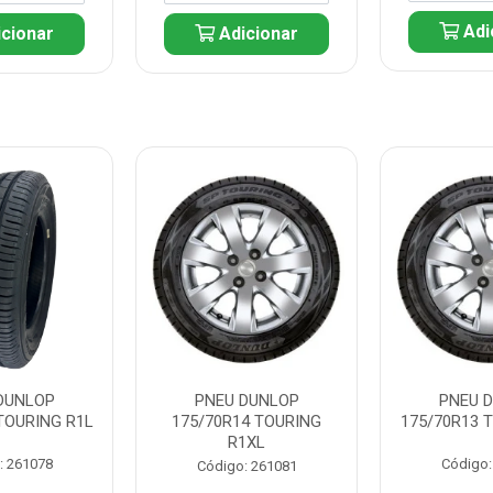
Adi
cionar
Adicionar
DUNLOP
PNEU DUNLOP
PNEU 
TOURING R1L
175/70R14 TOURING
175/70R13 
R1XL
: 261078
Código:
Código: 261081