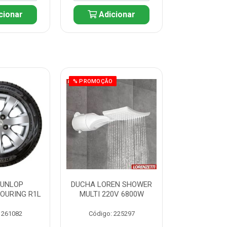
cionar
Adicionar
Adic
% PROMOÇÃO
DUNLOP
DUCHA LOREN SHOWER
PNEU D
TOURING R1L
MULTI 220V 6800W
175/65R14 T
 261082
Código: 225297
Código: