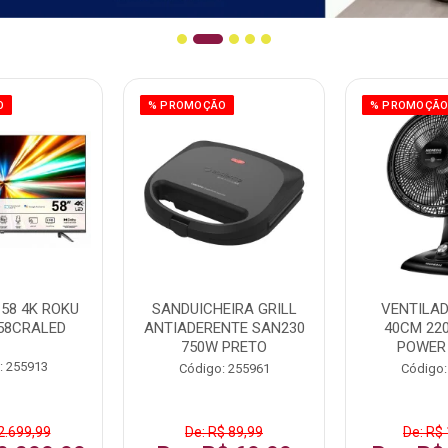
O
% PROMOÇÃO
% PROMOÇÃ
58 4K ROKU
SANDUICHEIRA GRILL
VENTILA
58CRALED
ANTIADERENTE SAN230
40CM 22
750W PRETO
POWER
: 255913
Código: 255961
Código:
2.699,99
De: R$ 89,99
De: R$