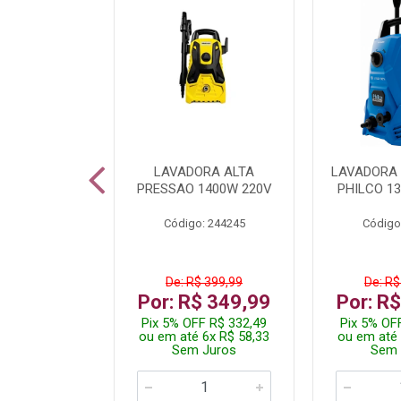
DICIONADO
LAVADORA ALTA
LAVADORA 
 HI WALL
PRESSAO 1400W 220V
PHILCO 13
R 12000BTU
Código: 244245
Código
: 260400
De: R$ 399,99
De: R$
.199,99
Por: R$ 349,99
Por: R
 R$ 2.089,99
Pix 5% OFF R$ 332,49
Pix 5% OF
10x R$ 220,00
ou em até 6x R$ 58,33
ou em até 
 Juros
Sem Juros
Sem 