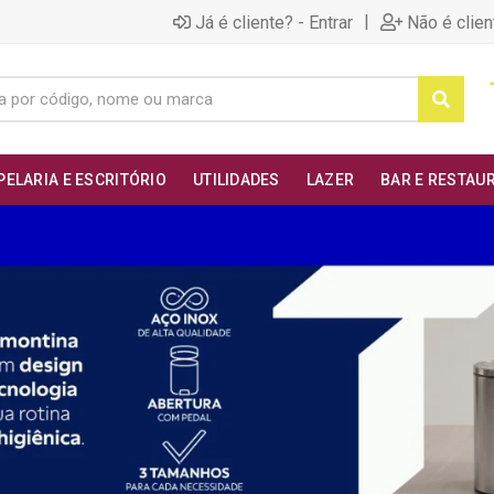
|
Já é cliente? - Entrar
Não é clien
PELARIA E ESCRITÓRIO
UTILIDADES
LAZER
BAR E RESTAU