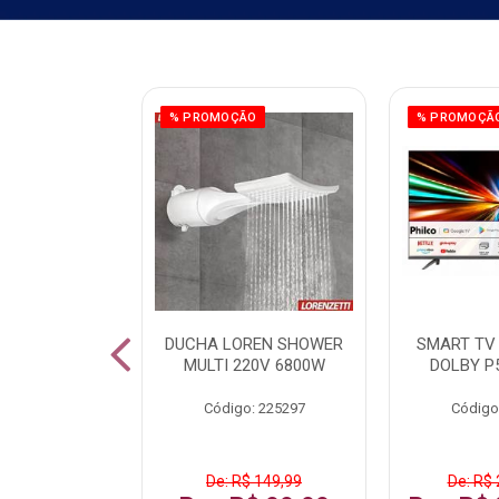
ÃO
% PROMOÇÃO
% PROMOÇÃ
 43 FULL HD
DUCHA LOREN SHOWER
SMART TV 
LBY P43CRA
MULTI 220V 6800W
DOLBY P
: 256519
Código: 225297
Código
 1.599,99
De: R$ 149,99
De: R$ 