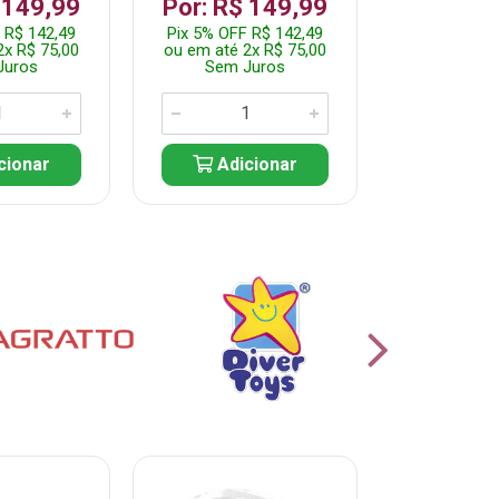
 149,99
Por: R$ 149,99
Por: R$
 R$ 142,49
Pix 5% OFF R$ 142,49
Pix 5% OFF
2x R$ 75,00
ou em até 2x R$ 75,00
ou em até 2
Juros
Sem Juros
Sem J
cionar
Adicionar
Adic
% PROMOÇÃO