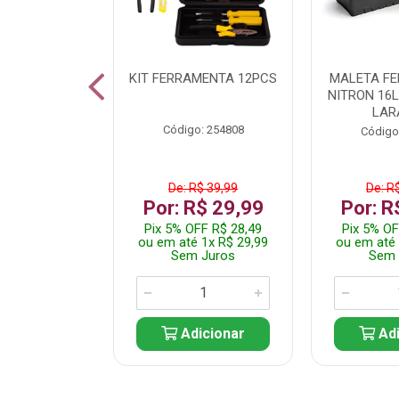
 INOX WALK
KIT FERRAMENTA 12PCS
MALETA F
ED511413
NITRON 16
LAR
: 250455
Código: 254808
Código
$ 24,99
De: R$ 39,99
De: R
R$ 14,99
Por: R$ 29,99
Por: R
FF R$ 14,24
Pix 5% OFF R$ 28,49
Pix 5% OF
 1x R$ 14,99
ou em até 1x R$ 29,99
ou em até 
 Juros
Sem Juros
Sem 
icionar
Adicionar
Adi