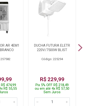
OR AR 4EM1
DUCHA FUTURA ELETR
PARAFUSADE
 BRANCO
220V/7500W BLIST
BATE
 257582
Código: 225294
Código:
De: R$
99,99
R$ 229,99
Por: R$
 R$ 474,99
Pix 5% OFF R$ 218,49
Pix 5% OFF
9x R$ 55,55
ou em até 4x R$ 57,50
ou em até 1
Juros
Sem Juros
Sem J