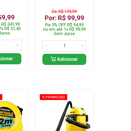
De: R$ 149,99
59,99
R$ 37
Por: R$ 99,99
 R$ 341,99
Pix 5% OFF
Pix 5% OFF R$ 94,99
7x R$ 51,43
ou em até 7
ou em até 1x R$ 99,99
Juros
Sem J
Sem Juros
cionar
Adic
Adicionar
O
% PROMOÇÃO
% PROMOÇÃO