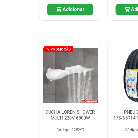
icionar
Adicionar
Adi
% PROMOÇÃO
 DUNLOP
DUCHA LOREN SHOWER
PNEU 
 TOURING R1L
MULTI 220V 6800W
175/65R14 
: 261082
Código: 225297
Código