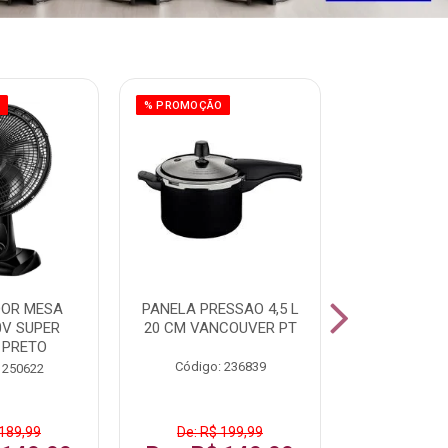
O
% PROMOÇÃO
% PROMOÇÃO
DOR MESA
PANELA PRESSAO 4,5 L
PANELA 
0V SUPER
20 CM VANCOUVER PT
VANCOUVE
 PRETO
4,5L
Código: 236839
 250622
Código:
 189,99
De: R$ 199,99
De: R$ 