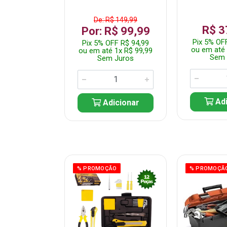
De: R$ 149,99
359,99
R$ 3
Por: R$ 99,99
F R$ 341,99
Pix 5% OF
Pix 5% OFF R$ 94,99
 7x R$ 51,43
ou em até 
ou em até 1x R$ 99,99
 Juros
Sem 
Sem Juros
icionar
Adi
Adicionar
ÃO
% PROMOÇÃO
% PROMOÇÃ