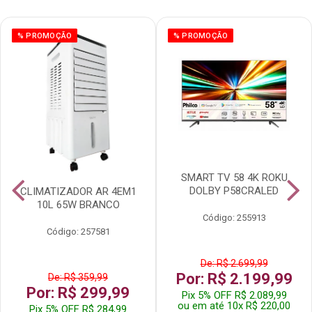
% PROMOÇÃO
% PROMOÇÃO
SMART TV 58 4K ROKU
DOLBY P58CRALED
CLIMATIZADOR AR 4EM1
10L 65W BRANCO
Código: 255913
Código: 257581
De: R$ 2.699,99
Por: R$ 2.199,99
De: R$ 359,99
Por: R$ 299,99
Pix 5% OFF R$ 2.089,99
ou em até 10x R$ 220,00
Pix 5% OFF R$ 284,99