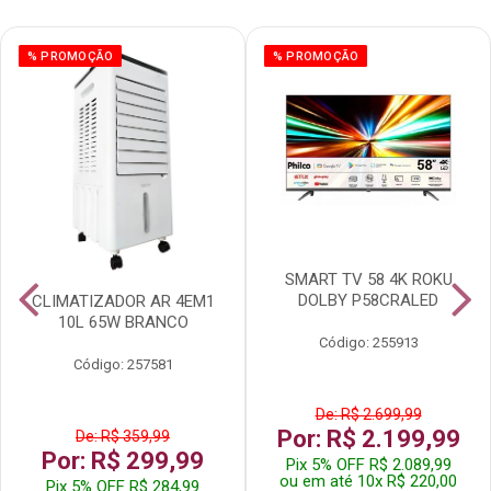
% PROMOÇÃO
% PROMOÇÃO
SMART TV 58 4K ROKU
DOLBY P58CRALED
CLIMATIZADOR AR 4EM1
10L 65W BRANCO
Código: 255913
Código: 257581
De: R$ 2.699,99
Por: R$ 2.199,99
De: R$ 359,99
Por: R$ 299,99
Pix 5% OFF R$ 2.089,99
ou em até 10x R$ 220,00
Pix 5% OFF R$ 284,99