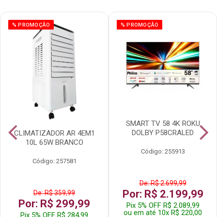
% PROMOÇÃO
% PROMOÇÃO
SMART TV 58 4K ROKU
DOLBY P58CRALED
CLIMATIZADOR AR 4EM1
10L 65W BRANCO
Código: 255913
Código: 257581
De: R$ 2.699,99
Por: R$ 2.199,99
De: R$ 359,99
Por: R$ 299,99
Pix 5% OFF R$ 2.089,99
ou em até 10x R$ 220,00
Pix 5% OFF R$ 284,99