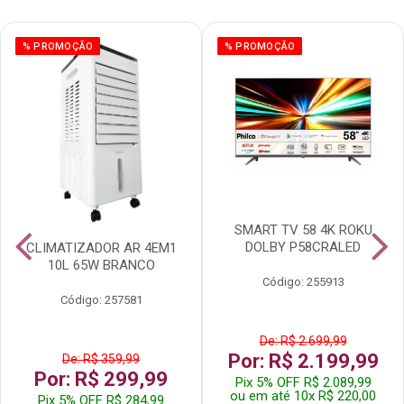
% PROMOÇÃO
% PROMOÇÃO
SMART TV 58 4K ROKU
DOLBY P58CRALED
CLIMATIZADOR AR 4EM1
10L 65W BRANCO
Código: 255913
Código: 257581
De: R$ 2.699,99
Por: R$ 2.199,99
De: R$ 359,99
Por: R$ 299,99
Pix 5% OFF R$ 2.089,99
ou em até 10x R$ 220,00
Pix 5% OFF R$ 284,99