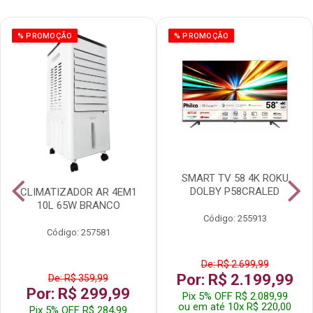
% PROMOÇÃO
% PROMOÇÃO
SMART TV 58 4K ROKU
DOLBY P58CRALED
CLIMATIZADOR AR 4EM1
10L 65W BRANCO
Código: 255913
Código: 257581
De: R$ 2.699,99
Por: R$ 2.199,99
De: R$ 359,99
Por: R$ 299,99
Pix 5% OFF R$ 2.089,99
ou em até 10x R$ 220,00
Pix 5% OFF R$ 284,99