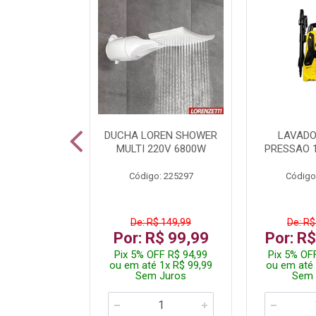
TURA ELETR
DUCHA LOREN SHOWER
LAVADO
00W BLIST
MULTI 220V 6800W
PRESSAO 
: 225294
Código: 225297
Código
$ 229,99
De: R$ 149,99
De: R$
$ 149,99
Por: R$ 99,99
Por: R
F R$ 142,49
Pix 5% OFF R$ 94,99
Pix 5% OF
 2x R$ 75,00
ou em até 1x R$ 99,99
ou em até 
 Juros
Sem Juros
Sem 