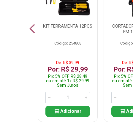
 INOX WALK
KIT FERRAMENTA 12PCS
CORTADOR
ED511413
EM 1
: 250455
Código: 254808
Código
$ 24,99
De: R$ 39,99
De: R
R$ 14,99
Por: R$ 29,99
Por: R
FF R$ 14,24
Pix 5% OFF R$ 28,49
Pix 5% OF
 1x R$ 14,99
ou em até 1x R$ 29,99
ou em até 
 Juros
Sem Juros
Sem 
icionar
Adicionar
Adi