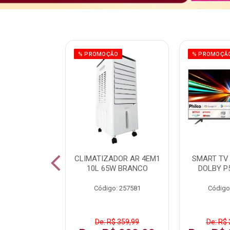
ÃO
% PROMOÇÃO
% PROMOÇÃ
 43 FULL HD
CLIMATIZADOR AR 4EM1
SMART TV 
LBY P43CRA
10L 65W BRANCO
DOLBY P
: 256519
Código: 257581
Código
 1.599,99
De: R$ 359,99
De: R$ 