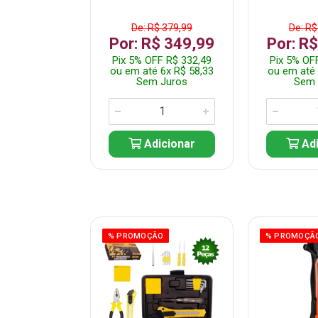
$ 359,99
De: R$ 379,99
De: R$
$ 299,99
Por: R$ 349,99
Por: R
F R$ 284,99
Pix 5% OFF R$ 332,49
Pix 5% OF
 5x R$ 60,00
ou em até 6x R$ 58,33
ou em até 
 Juros
Sem Juros
Sem 
icionar
Adicionar
Adi
ÃO
% PROMOÇÃO
% PROMOÇÃ