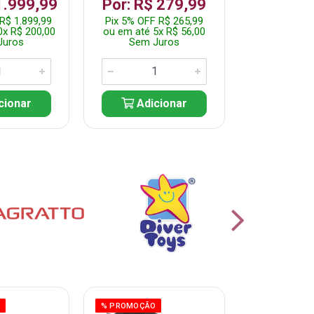
R$ 1.2
1.999,99
Por: R$ 279,99
Pix 5% OFF 
R$ 1.899,99
Pix 5% OFF R$ 265,99
ou em até 10
0x R$ 200,00
ou em até 5x R$ 56,00
Sem J
Juros
Sem Juros
Adic
cionar
Adicionar
O
% PROMOÇÃO
% PROMOÇÃO