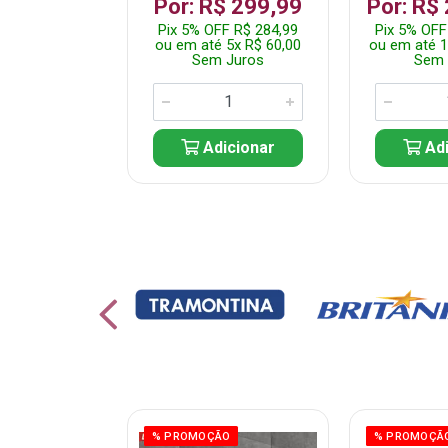
 1.349,99
Por: R$ 299,99
Por: R$
 R$ 1.282,49
Pix 5% OFF R$ 284,99
Pix 5% OFF
10x R$ 135,00
ou em até 5x R$ 60,00
ou em até 1
 Juros
Sem Juros
Sem 
icionar
Adicionar
Adi
ÃO
% PROMOÇÃO
% PROMOÇÃ