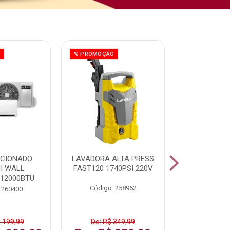
O
% PROMOÇÃO
ICIONADO
LAVADORA ALTA PRESS
CLIMATIZ
HI WALL
FAST120 1740PSI 220V
JUMBO 75L
 12000BTU
Código: 258962
Código:
 260400
2.199,99
De: R$ 349,99