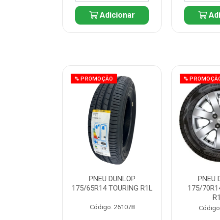
icionar
Adicionar
Adi
ÃO
% PROMOÇÃO
% PROMOÇÃ
 DUNLOP
PNEU DUNLOP
PNEU 
 TOURING R1L
175/65R14 TOURING R1L
175/70R1
R
: 261082
Código: 261078
Código