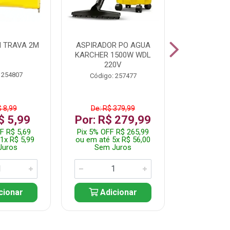
 TRAVA 2M
ASPIRADOR PO AGUA
KIT FERRAM
KARCHER 1500W WDL
220V
 254807
Código:
Código: 257477
$ 8,99
De: R$ 379,99
De: R$
$ 5,99
Por: R$ 279,99
Por: R$
F R$ 5,69
Pix 5% OFF R$ 265,99
Pix 5% OFF
1x R$ 5,99
ou em até 5x R$ 56,00
ou em até 1
Juros
Sem Juros
Sem J
cionar
Adicionar
Adic