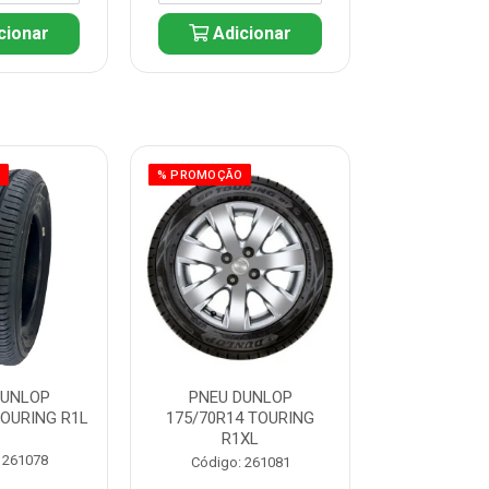
cionar
Adicionar
Adic
O
% PROMOÇÃO
% PROMOÇÃO
DUNLOP
PNEU DUNLOP
PNEU D
TOURING R1L
175/70R14 TOURING
175/70R13 T
R1XL
 261078
Código:
Código: 261081