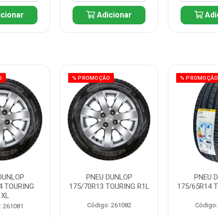
cionar
Adicionar
Adi
O
% PROMOÇÃO
% PROMOÇÃ
DUNLOP
PNEU DUNLOP
PNEU 
4 TOURING
175/70R13 TOURING R1L
175/65R14 
1XL
Código: 261082
Código:
: 261081