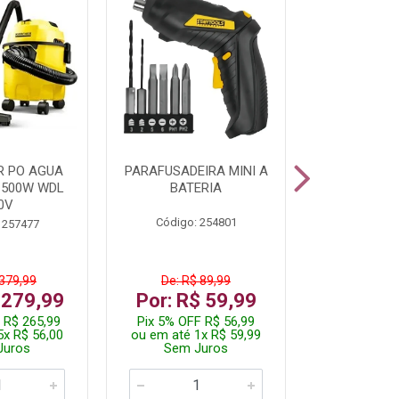
R PO AGUA
PARAFUSADEIRA MINI A
KIT FERRAM
1500W WDL
BATERIA
0V
Código: 254801
Código:
 257477
 379,99
De: R$ 89,99
De: R$
 279,99
Por: R$ 59,99
Por: R$
 R$ 265,99
Pix 5% OFF R$ 56,99
Pix 5% OFF
5x R$ 56,00
ou em até 1x R$ 59,99
ou em até 1
Juros
Sem Juros
Sem J