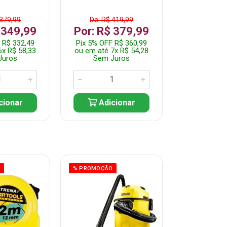
 379,99
De: R$ 419,99
De: R$ 
 349,99
Por: R$ 379,99
Por: R$
 R$ 332,49
Pix 5% OFF R$ 360,99
Pix 5% OFF
6x R$ 58,33
ou em até 7x R$ 54,28
ou em até 5
Juros
Sem Juros
Sem J
cionar
Adicionar
Adic
O
% PROMOÇÃO
% PROMOÇÃO