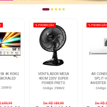
O
% PROMOÇÃO
% PROMOÇÃ
58 4K ROKU
VENTILADOR MESA
AR COND
58CRALED
40CM 220V SUPER
SPLIT 
POWER PRETO
INVERTER
: 255913
Código: 250622
Código:
2.699,99
De: R$ 189,99
De: R$ 