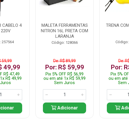
 CABELO 4
MALETA FERRAMENTAS
TRENA COM
 220V
NITRON 16L PRETA COM
LARANJA
: 257564
Código:
Código: 128066
$ 59,99
De: R$ 89,99
De: R
$ 49,99
Por: R$ 59,99
Por: R
F R$ 47,49
Pix 5% OFF R$ 56,99
Pix 5% OF
1x R$ 49,99
ou em até 1x R$ 59,99
ou em até 
Juros
Sem Juros
Sem 
cionar
Adicionar
Adi