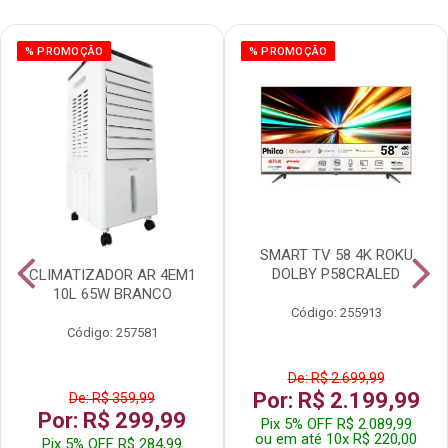
% PROMOÇÃO
% PROMOÇÃO
SMART TV 58 4K ROKU
DOLBY P58CRALED
CLIMATIZADOR AR 4EM1
10L 65W BRANCO
Código: 255913
Código: 257581
De: R$ 2.699,99
Por: R$ 2.199,99
De: R$ 359,99
Por: R$ 299,99
Pix 5% OFF R$ 2.089,99
ou em até 10x R$ 220,00
Pix 5% OFF R$ 284,99